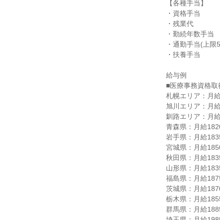
【各種手当】

・資格手当

・残業代

・勤続年数手当

・通勤手当(上限50,
・扶養手当

給与例

■医療事務資格取
札幌エリア：月給18
旭川エリア：月給18
釧路エリア：月給18
青森県：月給18200
岩手県：月給18350
宮城県：月給18500
秋田県：月給18350
山形県：月給18350
福島県：月給18750
茨城県：月給18700
栃木県：月給18550
群馬県：月給18850
埼玉県：月給19850