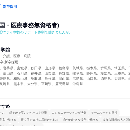
新卒採用
全国・医療事務無資格者)
◎ニチイ学館のサポート体制で働きませんか。
イ学館
・介護、医療・病院
年卒 新卒採用
、岩手県、宮城県、秋田県、山形県、福島県、茨城県、栃木県、群馬県、埼玉県、
、富山県、石川県、福井県、山梨県、長野県、岐阜県、静岡県、愛知県、三重県、
奈良県、和歌山県、鳥取県、島根県、岡山県、広島県、山口県、徳島県、香川県、
長崎県、熊本県、大分県、宮崎県、鹿児島県、沖縄県
職
すすめ
たい
穏やかで互いのペースを尊重
コミュニケーションが活発
チームワークを重視
環境で働ける
長く同じ会社に居続けられる
自分の好きな場所で働ける
多様な職種の人と関
極める
人とたくさん会話する