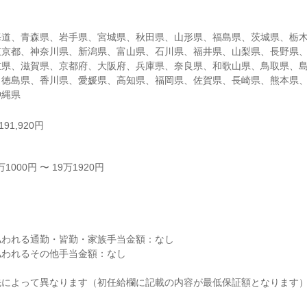
海道、青森県、岩手県、宮城県、秋田県、山形県、福島県、茨城県、栃
東京都、神奈川県、新潟県、富山県、石川県、福井県、山梨県、長野県
重県、滋賀県、京都府、大阪府、兵庫県、奈良県、和歌山県、鳥取県、
、徳島県、香川県、愛媛県、高知県、福岡県、佐賀県、長崎県、熊本県
沖縄県
91,920円
000円 〜 19万1920円



われる通勤・皆勤・家族手当金額：なし

われるその他手当金額：なし

によって異なります（初任給欄に記載の内容が最低保証額となります）