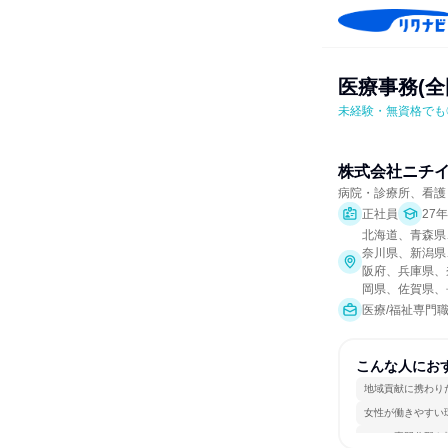
医療事務(
未経験・無資格でも
株式会社ニチ
病院・診療所、看護
正社員
27
北海道、青森県
奈川県、新潟県
阪府、兵庫県、
岡県、佐賀県、
医療/福祉専門
こんな人にお
地域貢献に携わり
女性が働きやすい
一つの専門分野を