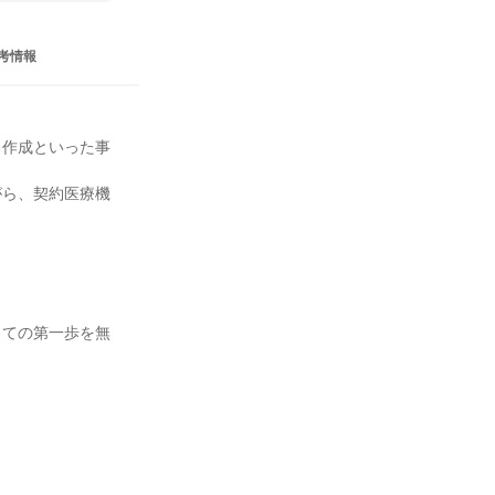
考情報
ト作成といった事
がら、契約医療機
しての第一歩を無