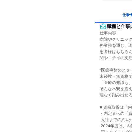
仕事
職種と仕事
仕事内容

病院やクリニッ
務業務を通じ、現
患者様はもちろ
関やニチイの支店
“医療事務のスタ
未経験・無資格で
「医療の知識も、
そんな不安を抱
理なく踏み出せる
■ 資格取得は「
・内定者への「資
 入社までの約4ヶ月間、ニチイ自慢の「医療事務講座」を受講できます。

 2024年度は、内定者の約6割がこの期間に学習をスタート！（※24年度内定者にて集計）
