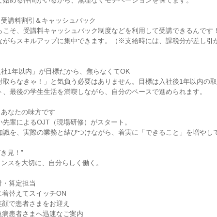
受講料割引＆キャッシュバック

社1年以内」が目標だから、焦らなくてOK

あなたの味方です

き見！”

ンスを大切に、自分らしく働く。

付・算定担当

服に着替えてスイッチON

始 笑顔で患者さまをお迎え

応 急病患者さまへ迅速なご案内
