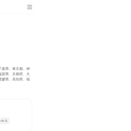
千葉県、東京都、神
滋賀県、京都府、大
愛媛県、高知県、福
われる