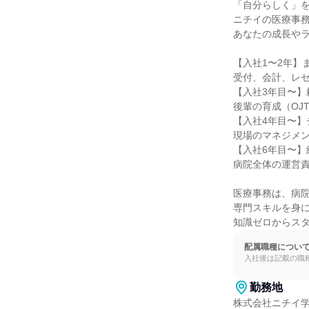
「自分らしく」を
ニチイの医療事務
あなたの成長やラ
【入社1〜2年】
受付、会計、レセ
【入社3年目〜】
後輩の育成（OJ
【入社4年目〜】
現場のマネジメン
【入社6年目〜】
病院全体の運営責
医療事務は、病院
専門スキルを身に
知識ゼロからス
配属職種につい
入社後は記載の職
勤務地
株式会社ニチイ学