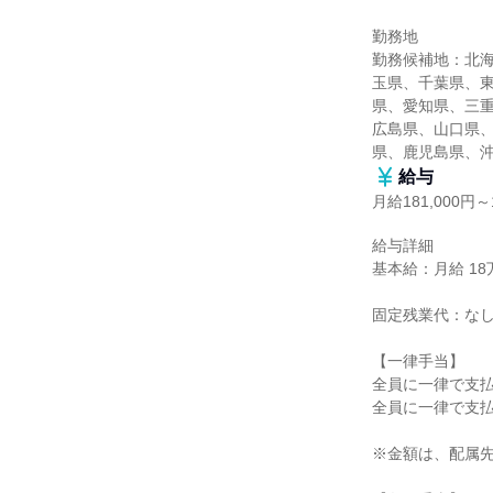
勤務地

勤務候補地：北
玉県、千葉県、
県、愛知県、三
広島県、山口県
県、鹿児島県、
給与
月給181,000円～1
給与詳細

基本給：月給 18万1
固定残業代：なし
【一律手当】

全員に一律で支払
全員に一律で支払
※金額は、配属先