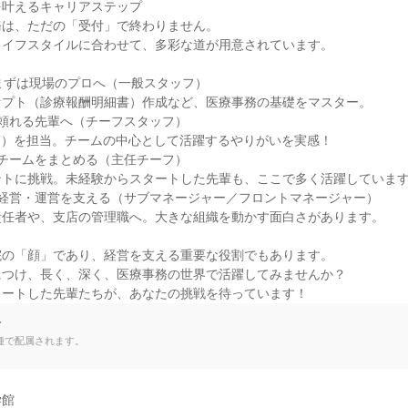
叶えるキャリアステップ

は、ただの「受付」で終わりません。

イフスタイルに合わせて、多彩な道が用意されています。

まずは現場のプロへ（一般スタッフ）

プト（診療報酬明細書）作成など、医療事務の基礎をマスター。

頼れる先輩へ（チーフスタッフ）

T）を担当。チームの中心として活躍するやりがいを実感！

チームをまとめる（主任チーフ）

トに挑戦。未経験からスタートした先輩も、ここで多く活躍しています
経営・運営を支える（サブマネージャー／フロントマネージャー）

任者や、支店の管理職へ。大きな組織を動かす面白さがあります。

の「顔」であり、経営を支える重要な役割でもあります。

つけ、長く、深く、医療事務の世界で活躍してみませんか？

タートした先輩たちが、あなたの挑戦を待っています！
て
種で配属されます。
館
