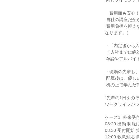
 同じタイミングで始める仲間がいるから、無理なくモチベーションを保てます。

・費用面も安心！
 自社の講座だからこそ、受講料キャッシュバック制度などを利用して受講できるんです！

 費用負担を抑えながらスキルアップに集中できます。（※支給時には、課税分が差し引かれた額の支給と
なります。）

・「内定後から入
 「入社までに絶対取らなきゃ！」と気負う必要はありません。目標は入社後1年以内の取得。

 卒論やアルバイト、最後の学生生活を満喫しながら、自分のペースで進められます。

・現場の先輩も、
 配属後は、優しい先輩によるOJT（現場研修）がスタート。

 机の上で学んだ知識を、実際の業務と結びつけながら、着実に「できること」を増やしていけます。

“先輩の1日をのぞ
ワークライフバラ
ケース1. 外来受
08:20 出勤 制
08:30 受付開
12:00 救急対