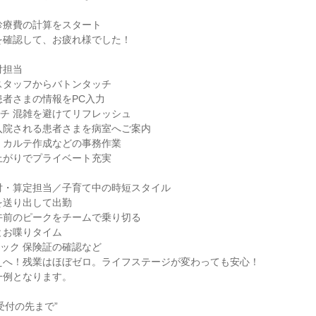
務 診療費の計算をスタート

残務を確認して、お疲れ様でした！

担当

夜勤スタッフからバトンタッチ

 患者さまの情報をPC入力

ランチ 混雑を避けてリフレッシュ

内 入院される患者さまを病室へご案内

準備 カルテ作成などの事務作業

定時上がりでプライベート充実

受付・算定担当／子育て中の時短スタイル

供を送り出して出勤

応 午前のピークをチームで乗り切る

僚とお喋りタイム

チェック 保険証の確認など

 お迎えへ！残業はほぼゼロ。ライフステージが変わっても安心！

一例となります。

付の先まで”
