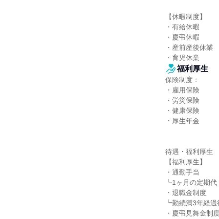
【休暇制度】

・有給休暇

・慶弔休暇

・産前産後休業

・育児休業
福利厚生
保険制度：

・雇用保険

・労災保険

・健康保険

・厚生年金

待遇・福利厚生

【福利厚生】

・通勤手当

┗1ヶ月の定期代
・退職金制度

┗勤続満3年経過
・慶弔見舞金制度