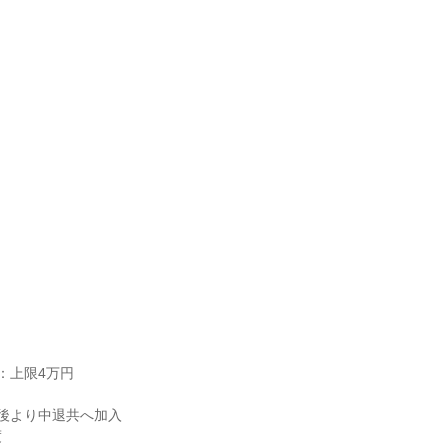
：上限4万円

後より中退共へ加入


