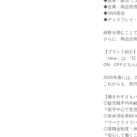
◆接客・販売（コ
◆在庫・商品管理
◆SNS発信

◆ディスプレイ・
経験を積むことで
さらに、商品企画
【ブランド紹介】
「clear」は
ON・OFFどち
2025年春には、2
これからも、世代
【働きやすさもバ
◎販売職平均年齢2
┗若手中心で意見
◎有休消化率80％
┗ワークライフバ
◎退職金制度・休
┗安心して働くこ