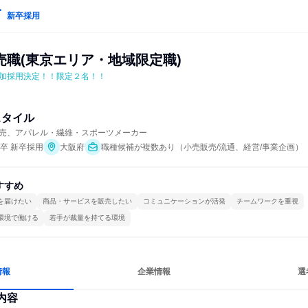
新卒採用
売職(東京エリア・地域限定職)
加採用決定！！限定２名！！
スタイル
売、アパレル・繊維・スポーツメーカー
年卒 新卒採用
大阪府
職種候補が複数あり（小売販売/流通、経営/事業企画）
すすめ
を届けたい
商品・サービスを販売したい
コミュニケーションが活発
チームワークを重視
環境で働ける
若手が裁量を持てる環境
情報
企業情報
選
内容