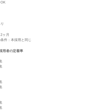
OK
あり
2ヶ月

採用者の定着率











