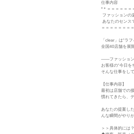
仕事内容

*＊＝＝＝＝＝＝
 ファッションの楽しさを“伝える側”へ

 あなたのセンスでお客様の毎日を彩る

＝＝＝＝＝＝＝＝
「clear」は
全国40店舗を展
――ファッション
お客様の“今日を
そんな仕事をして
【仕事内容】

最初は店舗での接
慣れてきたら、デ
あなたの提案し
んな瞬間がやりが
＞＞具体的には？