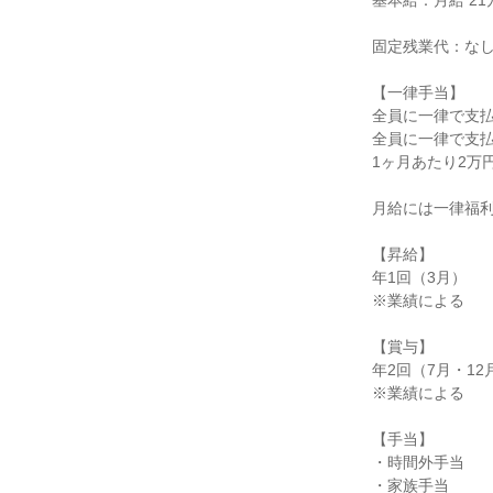
基本給：月給 21万
固定残業代：なし
【一律手当】

全員に一律で支払
全員に一律で支払
1ヶ月あたり2万円
月給には一律福利
【昇給】

年1回（3月）

※業績による

【賞与】

年2回（7月・12月
※業績による

【手当】

・時間外手当

・家族手当
