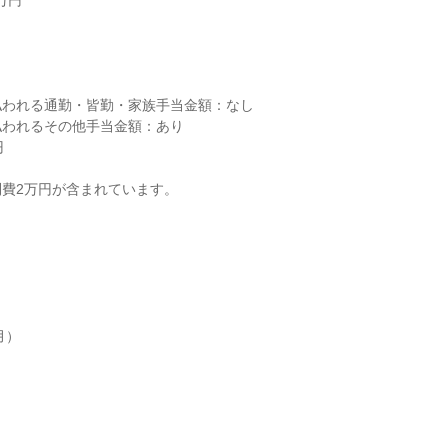
円



われる通勤・皆勤・家族手当金額：なし

われるその他手当金額：あり



費2万円が含まれています。

）
