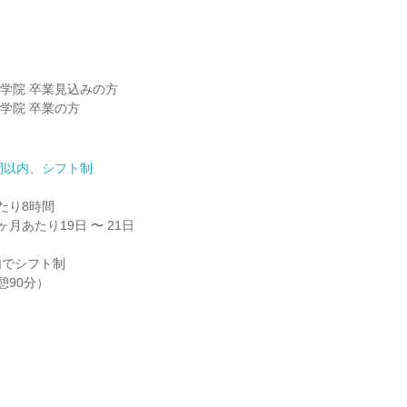
大学院 卒業見込みの方

学院 卒業の方

間以内、シフト制
り8時間

月あたり19日 〜 21日

内でシフト制

憩90分）