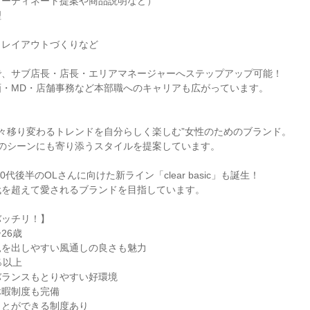
ーディネート提案や商品説明など）



レイアウトづくりなど

、サブ店長・店長・エリアマネージャーへステップアップ可能！

・MD・店舗事務など本部職へのキャリアも広がっています。



、“日々移り変わるトレンドを自分らしく楽しむ”女性のためのブランド。

らのシーンにも寄り添うスタイルを提案しています。

0代後半のOLさんに向けた新ライン「clear basic」も誕生！

を超えて愛されるブランドを目指しています。

ッチリ！】

6歳

を出しやすい風通しの良さも魅力

以上

ランスもとりやすい好環境

暇制度も完備

とができる制度あり
