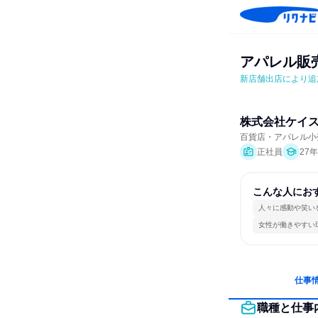
アパレル販
新店舗出店により追
株式会社ケイ
百貨店・アパレル小
正社員
27
こんな人にお
人々に感動や笑い
女性が働きやすい
仕事
職種と仕事