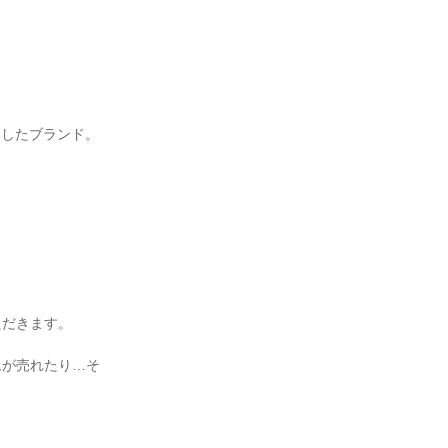
したブランド。

だきます。

ムが売れたり…そ