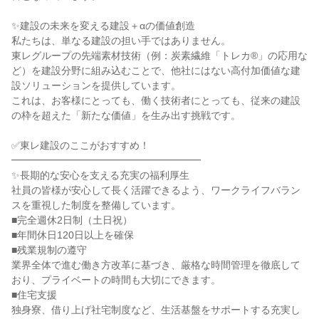
✨建設の未来を変える建設＋αの価値創造

私たちは、単なる建設の担い手ではありません。

東レグループの先端素材技術（例：炭素繊維「トレカ®」の応用な
ど）を建設分野に組み込むことで、他社にはない高付加価値な建
設ソリューションを提供しています。

これは、お客様にとっても、働く技術者にとっても、従来の建設
の枠を超えた「新たな価値」を生み出す挑戦です。

✅東レ建設のここがおすすめ！

━━━━━━━━━━━━━━━━━━━

✨長期的な安心を支える充実の福利厚生

社員の皆様が安心して長く活躍できるよう、ワークライフバラン
スを重視した制度を整備しています。

■完全週休2日制（土日祝）

■年間休日120日以上を確保

■残業規制の遵守

業界全体で進む働き方改革に基づき、厳格な時間管理を徹底して
おり、プライベートの時間も大切にできます。

■住宅支援

独身寮、借り上げ社宅制度など、生活基盤をサポートする充実し