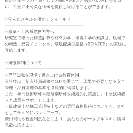
東レグループの一員としての高い技術力と品質への信頼を背負
い、社会に不可欠な価値を提供し続けることができます。

✅学んだスキルを活かすフィールド

━━━━━━━━━━━━━━━━━━━

✨建築・土木系専攻の方へ

研究室で培った構造計算や材料力学、環境工学の知識は、現場で
の構造・品質チェックや、環境配慮型建築（ZEH/ZEB）の実現に
直結します。

✅研修体制について

━━━━━━━━━━━━━━━━━━━

✨専門知識を現場で磨き上げる教育体制

入社後は、新入社員研修やOJTを通じて、現場で必要となる安全
管理・品質管理の基本を徹底的に習得します。

また、専門技術研修や階層別研修を継続的に実施し、中堅技術者
へと成長をサポートします。

一級建築士や施工管理技士などの専門資格取得についても、会社
として全面的にバックアップ。

費用補助や祝金制度などにより、あなたのポータブルスキル獲得
意欲に応えます。
