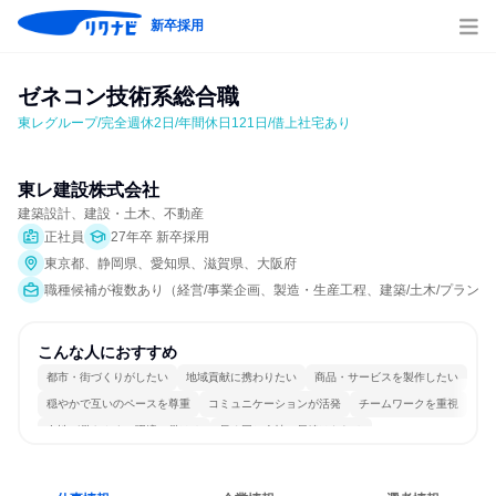
新卒採用
ゼネコン技術系総合職
東レグループ/完全週休2日/年間休日121日/借上社宅あり
東レ建設株式会社
建築設計、建設・土木、不動産
正社員
27年卒 新卒採用
東京都、静岡県、愛知県、滋賀県、大阪府
職種候補が複数あり（経営/事業企画、製造・生産工程、建築/土木/プラント
こんな人におすすめ
都市・街づくりがしたい
地域貢献に携わりたい
商品・サービスを製作したい
穏やかで互いのペースを尊重
コミュニケーションが活発
チームワークを重視
女性が働きやすい環境で働ける
長く同じ会社に居続けられる
明確な目標を追いかける
若手が裁量を持てる環境