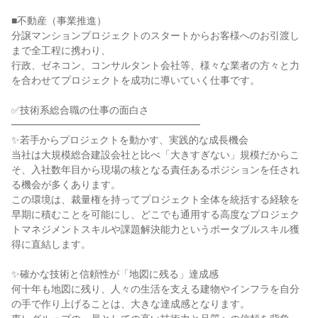
■不動産（事業推進）

分譲マンションプロジェクトのスタートからお客様へのお引渡し
まで全工程に携わり、

行政、ゼネコン、コンサルタント会社等、様々な業者の方々と力
を合わせてプロジェクトを成功に導いていく仕事です。

✅技術系総合職の仕事の面白さ

━━━━━━━━━━━━━━━━━━━

✨若手からプロジェクトを動かす、実践的な成長機会

当社は大規模総合建設会社と比べ「大きすぎない」規模だからこ
そ、入社数年目から現場の核となる責任あるポジションを任され
る機会が多くあります。

この環境は、裁量権を持ってプロジェクト全体を統括する経験を
早期に積むことを可能にし、どこでも通用する高度なプロジェク
トマネジメントスキルや課題解決能力というポータブルスキル獲
得に直結します。

✨確かな技術と信頼性が「地図に残る」達成感

何十年も地図に残り、人々の生活を支える建物やインフラを自分
の手で作り上げることは、大きな達成感となります。
