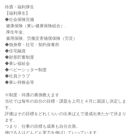
待遇・福利厚生

【福利厚生】

◆社会保険完備

 健康保険（東レ健康保険組合）、

 厚生年金、

 雇用保険、労働災害補償保険（労災）

◆独身寮・社宅・契約保養所

◆住宅融資

◆財形貯蓄制度

◆東レ福祉会

◆ベビーシッター制度

◆社員クラブ

◆東レ持株会等

※制度・待遇の裏側教えます

当社では毎年の自分の目標・課題を上司と４月に面談し決定しま
す。

評価はその目標をどれくらいの出来ばえで達成出来たかで決まり
ます。

つまり、仕事の目標も成果も自分次第。

伸びる人はどんどん実力を伸ばしていっています。