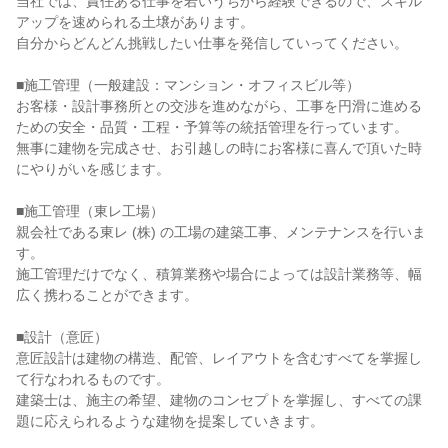
当社では、責任ある仕事を若いうちから経験できるので、スキル
アップを速められる土壌があります。

自分からどんどん挑戦したい仕事を発信していってください。

■施工管理（一般建設：マンション・オフィスビル等）

お客様・設計事務所との交渉を進めながら、工事を円滑に進める
ための安全・品質・工程・予算等の統括管理を行っています。

無事に建物を完成させ、お引越しの時にお客様に喜んで頂いた時
にやりがいを感じます。

■施工管理（東レ工場）

親会社である東レ (株) の工場の建築工事、メンテナンスを行いま
す。

施工管理だけでなく、積算業務や場合によっては設計業務等、幅
広く携わることができます。

■設計（意匠）

意匠設計は建物の構造、配管、レイアウトを含むすべてを掌握し
て行なわれるものです。

建築士は、施主の希望、建物のコンセプトを掌握し、すべての課
題に応えられるような建物を提案していきます。
