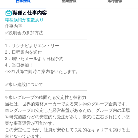
仕事情報
企業情報
選考情報
職種と仕事内容
職種候補が複数あり
仕事内容

✅説明会の参加方法

━━━━━━━━━━━━━━━━━━━

1．リクナビよりエントリー

2．日程案内を送付

3．届いたメールより日程予約

4．当日参加！

※3/1以降で随時ご案内をいたします。

✅東レ建設について

━━━━━━━━━━━━━━━━━━━

✨東レグループの確固たる安定性と技術力

当社は、世界的素材メーカーである東レ㈱のグループ企業です。

東レグループの安定した経営基盤があるため、グループ内の工場
や研究施設などの安定的な受注があり、景気に左右されにくい堅
実な事業運営が可能です。

この安定性こそが、社員が安心して長期的なキャリアを築ける土
台となっています。
