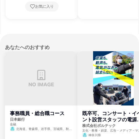
お気に入り
あなたへのおすすめ
事務職員・総合職コース
既卒可、コンサート・イ
ント設営スタッフの電源
日本銀行
金融
門
株式会社ボルテック
北海道、青森県、岩手県、宮城県、秋田
文化・教養・娯楽、広告・メディア・マ
県、山形県、福島県、茨城県、群馬県、埼玉
ミ、電力・ガス・水道・エネルギー
神奈川県
県、東京都、神奈川県、新潟県、富山県、石