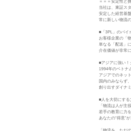
＝＝＝安定性と挑
当社は、東証スタ
安定した経営基盤
常に新しい物流の
■「3PL」のパイ
お客様企業の「物
単なる「配送」に
介在価値が非常に
■アジアに強い！
1994年のベトナ
アジアでのネット
国内のみならず、
創り出すダイナミ
■人を大切にする
「物流は人が主役
若手の教育に力を
あなたの“得意”
「物流を、ただの