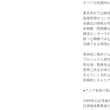
すべて日本国内が
東京本社では物流
指揮管理やコンサ
全拠点の情報を司る
首都圏・関西圏を
物流センターでの
様々な職種でみな
活躍できる環境が
将来的に海外グル
プロジェクト関与
初任地・勤務先は
世界に誇る日本の
支えていく当社な
長期的にキャリア
●アジア各国で高
1988年の台湾進
日系物流事業者の