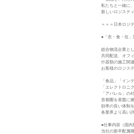
私たちと一緒に、
新しいロジスティ
＝＝＝日本ロジテ
●「衣・食・住」
総合物流企業とし
共同配送、オフィ
什器類の施工関連
お客様のロジステ
「食品」「インテ
「エレクトロニク
「アパレル」の4
首都圏を基盤に拠
効率の良い体制を
各業界より高い評
●仕事内容（国内
当社の新卒配属職