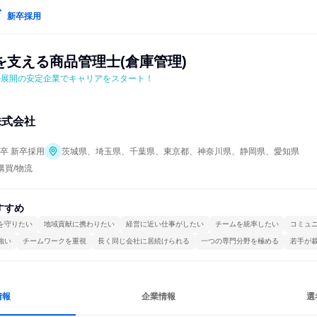
新卒採用
を支える商品管理士(倉庫管理)
ル展開の安定企業でキャリアをスタート！
株式会社
年卒 新卒採用
茨城県、埼玉県、千葉県、東京都、神奈川県、静岡県、愛知県
購買/物流
すすめ
を守りたい
地域貢献に携わりたい
経営に近い仕事がしたい
チームを統率したい
コミュ
強い
チームワークを重視
長く同じ会社に居続けられる
一つの専門分野を極める
若手が
情報
企業情報
選