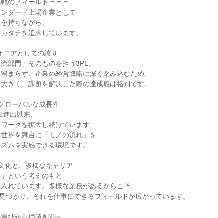
戦のフィールド＝＝＝

ンダード上場企業として

を持ちながら、

カタチを追求しています。

オニアとしての誇り

流部門」そのものを担う3PL。

留まらず、企業の経営戦略に深く踏み込むため、

大きく、課題を解決した際の達成感は格別です。

グローバルな成長性

ム進出以来、

ワークを拡大し続けています。

世界を舞台に「モノの流れ」を

ズムを実感できる環境です。

文化と、多様なキャリア

」という考えのもと、

入れています。多様な業務があるからこそ、

が見つかり、それを仕事にできるフィールドが広がっています。

運びから価値創造へ。」
