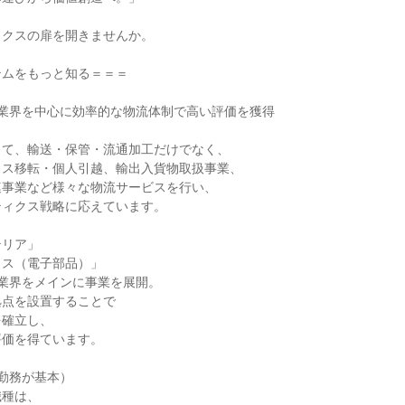


クスの扉を開きませんか。

ムをもっと知る＝＝＝

業界を中心に効率的な物流体制で高い評価を獲得

て、輸送・保管・流通加工だけでなく、

ス移転・個人引越、輸出入貨物取扱事業、

事業など様々な物流サービスを行い、

ィクス戦略に応えています。

リア」

ス（電子部品）」

業界をメインに事業を展開。

点を設置することで

確立し、

価を得ています。

勤務が基本）

種は、
