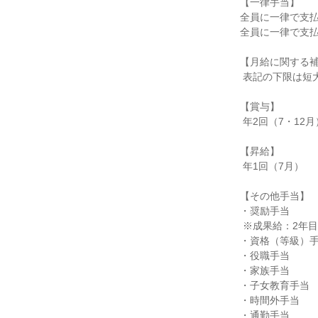
【一律手当】

全員に一律で支払
全員に一律で支払
【月給に関する補
 表記の下限は短大・専門卒で記載

【賞与】

 年2回（7・12月）

【昇給】

 年1回（7月）

【その他手当】

・奨励手当

 ※成果給：2年目より毎月支給

・資格（等級）手
・役職手当

・家族手当

・子女教育手当

・時間外手当

・通勤手当
