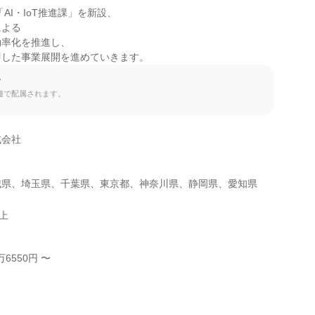
「AI・IoT推進課」を新設、

よる

率化を推進し、

即した事業展開を進めていきます。
て
種で配属されます。
会社

城県、埼玉県、千葉県、東京都、神奈川県、静岡県、愛知県
以上
6550円 〜


