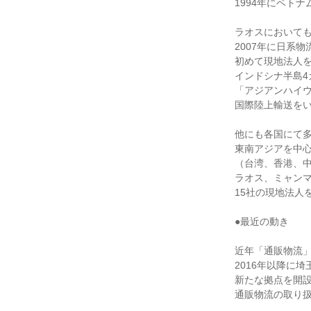
1994年にベトナ
ラオスにおいても
2007年に日系物
初めて現地法人を
インドシナ半島4
「アジアンハイウ
国際陸上輸送をい
他にも各国にて多
東南アジアを中心
（台湾、香港、中
ラオス、ミャンマ
15社の現地法人
●最近の動き

近年「通販物流」
2016年以降に
新たな拠点を開設
通販物流の取り扱