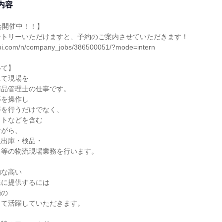
内容
会開催中！！】

ントリーいただけますと、予約のご案内させていただきます！

nabi.com/n/company_jobs/386500051/?mode=intern

て】

て現場を

品管理士の仕事です。

を操作し

を行うだけでなく、

トなどを含む

がら、

出庫・検品・

等の物流現場業務を行います。

な高い

に提供するには

の

て活躍していただきます。
