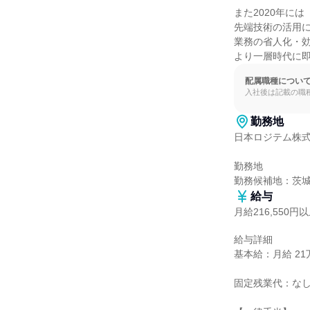
また2020年には
先端技術の活用に
業務の省人化・効
より一層時代に
配属職種につい
入社後は記載の職
勤務地
日本ロジテム株式
勤務地

勤務候補地：茨
給与
月給216,550円
給与詳細

基本給：月給 21万
固定残業代：なし