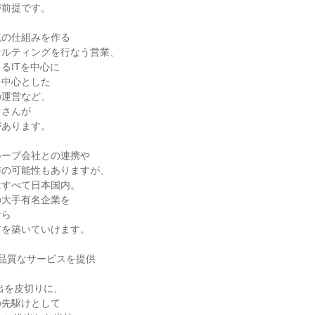
前提です。

の仕組みを作る

ルティングを行なう営業、

ITを中心に

中心とした

運営など、

さんが

あります。

ープ会社との連携や

の可能性もありますが、

すべて日本国内。

大手有名企業を

ら

を築いていけます。

品質なサービスを提供

出を皮切りに、

先駆けとして
