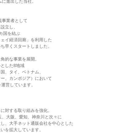
ムに進出した当社。



流事業者として

設立し、

カ国を結ぶ

ェイ経済回廊」を利用した

ち早くスタートしました。

角的な事業を展開。

とした8地域

国、タイ、ベトナム、

ー、カンボジア）において

を運営しています。

に対する取り組みを強化。

埼玉、大阪、愛知、神奈川と次々に

し、大手ネット通販会社を中心とした

いを拡大しています。
