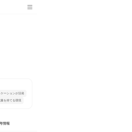
ニケーションが活発
裁量を持てる環境
考情報