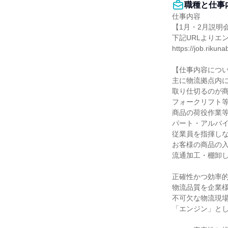
職種と仕事
仕事内容

【1月・2月説明
下記URLよりエ
https://job.riku
【仕事内容につい
主に物流拠点内に
取り仕切るのが商
フォークリフト等
商品の荷役作業等
パート・アルバイ
従業員を指揮しな
お客様の商品の入
流通加工・棚卸し
正確性かつ効率的
物流品質を企業様
不可欠な物流現場
「エンジン」とし