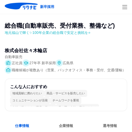
新卒採用
総合職(自動車販売、受付業務、整備など)
地元福山で輝く✨100年企業の総合職で安定と挑戦を⭐
株式会社佐々木輪店
自動車販売
正社員
27年卒 新卒採用
広島県
職種候補が複数あり（営業、バックオフィス・事務・受付、交通/運輸）
こんな人におすすめ
地域貢献に携わりたい
商品・サービスを販売したい
コミュニケーションが活発
チームワークを重視
女性が働きやすい環境で働ける
長く同じ会社に居続けられる
仕事情報
企業情報
選考情報