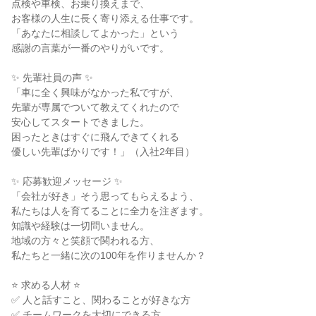
点検や車検、お乗り換えまで、

お客様の人生に長く寄り添える仕事です。

「あなたに相談してよかった」という

感謝の言葉が一番のやりがいです。

✨ 先輩社員の声 ✨

「車に全く興味がなかった私ですが、

先輩が専属でついて教えてくれたので

安心してスタートできました。

困ったときはすぐに飛んできてくれる

優しい先輩ばかりです！」（入社2年目）

✨ 応募歓迎メッセージ ✨

「会社が好き」そう思ってもらえるよう、

私たちは人を育てることに全力を注ぎます。

知識や経験は一切問いません。

地域の方々と笑顔で関われる方、

私たちと一緒に次の100年を作りませんか？

⭐ 求める人材 ⭐

✅ 人と話すこと、関わることが好きな方

✅ チームワークを大切にできる方
