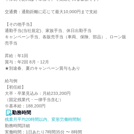
交通費：通勤距離に応じて最大10,000円まで支給

【その他手当】

通勤手当(当社規定)、家族手当、休日出勤手当

キャンペーン手当、各販売手当（車両、保険、部品）、ローン販
売手当

昇給：年1回

賞与：年2回 8月・12月

★別途春、夏のキャンペーン賞与もあり

給与例

【初任給】

大卒・卒業見込み：月給233,200円

（固定残業代・一律手当含む）

※基本給：188,200円
勤務時間
残業月平均20時間以内、変形労働時間制
勤務時間詳細

実働時間：1日あたり7時間35分 〜 8時間
