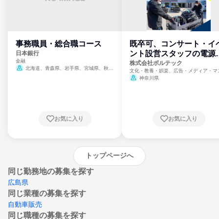
事務職員・総合職コース
既卒可、コンサート・イ
ント設営スタッフの電源
日本銀行
金融
門
株式会社ボルテック
北海道、青森県、岩手県、宮城県、秋田
文化・教養・娯楽、広告・メディア・マ
県、山形県、福島県、茨城県、群馬県、埼玉
ミ、電力・ガス・水道・エネルギー
神奈川県
県、東京都、神奈川県、新潟県、富山県、石
川県、福井県、山梨県、長野県、静岡県、愛
知県、京都府、大阪府、兵庫県、鳥取県、島
根県、岡山県、広島県、山口県、徳島県、香
川県、愛媛県、高知県、福岡県、佐賀県、長
お気に入り
お気に入り
崎県、熊本県、大分県、宮崎県、鹿児島県、
沖縄県
トップページへ
同じ勤務地の募集を探す
広島県
同じ業種の募集を探す
自動車販売
同じ職種の募集を探す