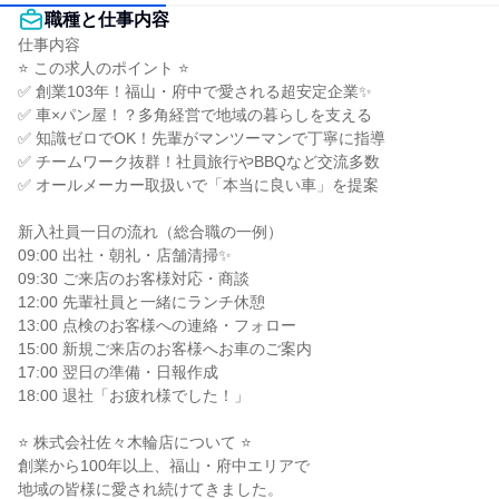
職種と仕事内容
仕事内容

⭐ この求人のポイント ⭐

✅ 創業103年！福山・府中で愛される超安定企業✨

✅ 車×パン屋！？多角経営で地域の暮らしを支える

✅ 知識ゼロでOK！先輩がマンツーマンで丁寧に指導

✅ チームワーク抜群！社員旅行やBBQなど交流多数

✅ オールメーカー取扱いで「本当に良い車」を提案

新入社員一日の流れ（総合職の一例）

09:00 出社・朝礼・店舗清掃✨

09:30 ご来店のお客様対応・商談

12:00 先輩社員と一緒にランチ休憩

13:00 点検のお客様への連絡・フォロー

15:00 新規ご来店のお客様へお車のご案内

17:00 翌日の準備・日報作成

18:00 退社「お疲れ様でした！」

⭐ 株式会社佐々木輪店について ⭐

創業から100年以上、福山・府中エリアで

地域の皆様に愛され続けてきました。
