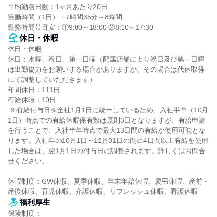
平均勤務日数：1ヶ月あたり20日

実働時間（1日）：7時間35分～8時間

勤務時間帯目安：①9:00～18:00 ②8:30～17:30
休日・休暇
休日・休暇

休日：水曜、祝日、第一日曜（配属店舗により祝日及び第一日曜
は出勤協力をお願いする場合がありますが、その場合は代休取得
にて調整していただきます）

年間休日：111日

有給休暇：10日

 ※有給付与日を全社1月1日に統一しているため、入社半年（10月
1日）時点での有給休暇保有数は原則3日となりますが、有給申請
を行うことで、入社半年時点で最大13日間の有給が使用可能とな
ります。入社年の10月1日～12月31日の間に4日間以上有給を使用
した場合は、翌1月1日の付与日に調整されます。詳しくはお問合
せください。

休暇制度：GW休暇、夏季休暇、年末年始休暇、慶弔休暇、産前・
産後休暇、育児休暇、介護休暇、リフレッシュ休暇、看護休暇
福利厚生
保険制度：
