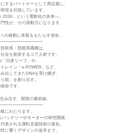
にするパートナーとして再定義し、

実現を目指しています。

ition 2030」という電動化の未来へ。

門性が、その原動力になります。

々の移動に革新をもたらす使命。

━━━━━━━━━━

技術系・技能系職種は、

社会を創造するコア人材です。

V「日産リーフ」や、

レイン「e-POWER」など、

み出してきたDNAを受け継ぎ、

り前」を創り出す。

使命です。

生み出す、開発の最前線。

━━━━━━━━━━

岐にわたります。

るバッテリーやモーターの研究開発、

代表される運転支援技術の進化、

性に響くデザインの追求まで。
