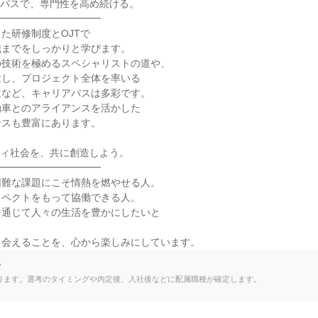
パスで、専門性を高め続ける。

━━━━━━━━━━

た研修制度とOJTで

までをしっかりと学びます。

技術を極めるスペシャリストの道や、

し、プロジェクト全体を率いる

など、キャリアパスは多彩です。

車とのアライアンスを活かした

スも豊富にあります。

ィ社会を、共に創造しよう。

━━━━━━━━━━

難な課題にこそ情熱を燃やせる人。

ペクトをもって協働できる人。

通じて人々の生活を豊かにしたいと

出会えることを、心から楽しみにしています。
て
ります。選考のタイミングや内定後、入社後などに配属職種が確定します。