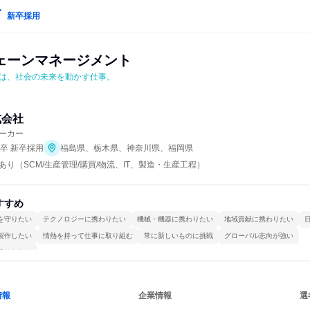
新卒採用
ェーンマネージメント
は、社会の未来を動かす仕事。
式会社
ーカー
年卒 新卒採用
福島県、栃木県、神奈川県、福岡県
り（SCM/生産管理/購買/物流、IT、製造・生産工程）
すすめ
を守りたい
テクノロジーに携わりたい
機械・機器に携わりたい
地域貢献に携わりたい
製作したい
情熱を持って仕事に取り組む
常に新しいものに挑戦
グローバル志向が強い
続けられる
情報
企業情報
選