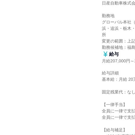
日産自動車株式会
勤務地

グローバル本社
浜・追浜・栃木
所

変更の範囲：上記
勤務候補地：福
給与
月給207,000円～2
給与詳細

基本給：月給 20万7
固定残業代：なし
【一律手当】

全員に一律で支払
全員に一律で支払
【給与補足】
