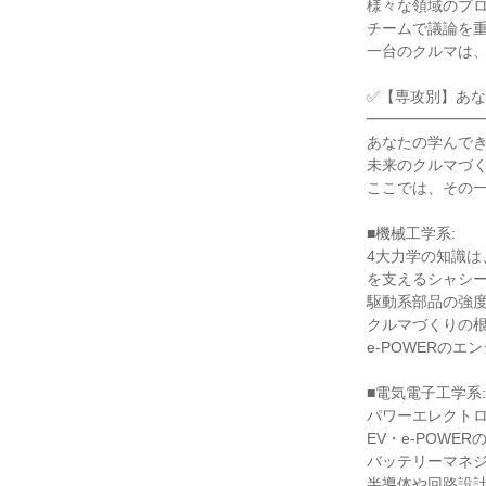
様々な領域のプロ
チームで議論を重
一台のクルマは、
✅【専攻別】あな
━━━━━━━━
あなたの学んでき
未来のクルマづく
ここでは、その一
■機械工学系:

4大力学の知識は
を支えるシャシー
駆動系部品の強度
クルマづくりの根
e-POWERのエ
■電気電子工学系:

パワーエレクトロ
EV・e-POWE
バッテリーマネジ
半導体や回路設計