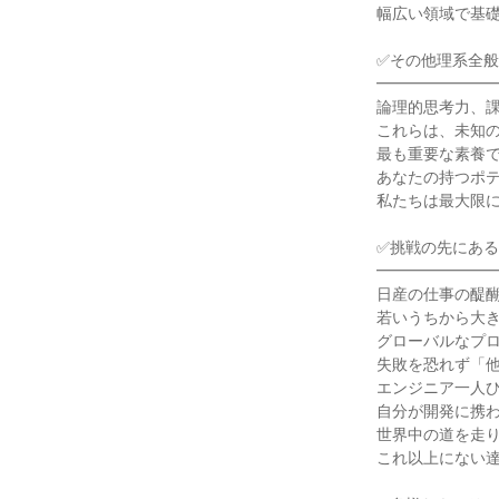
幅広い領域で基礎
✅その他理系全般:
━━━━━━━━
論理的思考力、課
これらは、未知の
最も重要な素養で
あなたの持つポテ
私たちは最大限に
✅挑戦の先にある
━━━━━━━━
日産の仕事の醍醐
若いうちから大き
グローバルなプロ
失敗を恐れず「他
エンジニア一人ひ
自分が開発に携わ
世界中の道を走り
これ以上にない達