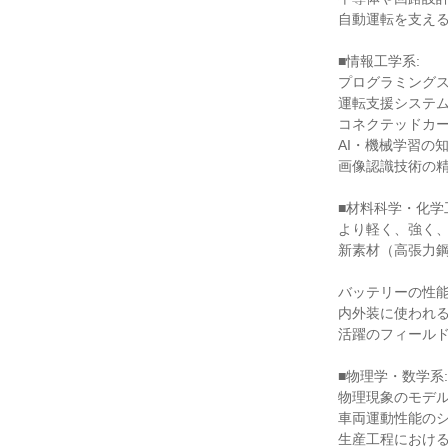
自動運転を支える
■情報工学系:

プログラミングス
運転支援システム
コネクテッドカー
AI・機械学習の知
画像認識技術の精
■材料科学・化学工
より軽く、強く、
新素材（高張力鋼
バッテリーの性能
内外装に使われる
活躍のフィールド
■物理学・数学系:

物理現象のモデル
車両運動性能のシ
生産工程における