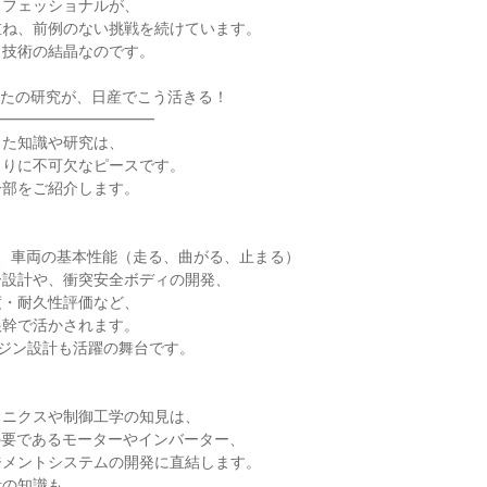
フェッショナルが、

ね、前例のない挑戦を続けています。

技術の結晶なのです。

たの研究が、日産でこう活きる！

━━━━━━━━━━

た知識や研究は、

りに不可欠なピースです。

部をご紹介します。

、車両の基本性能（走る、曲がる、止まる）

設計や、衝突安全ボディの開発、

・耐久性評価など、

幹で活かされます。

ンジン設計も活躍の舞台です。

ニクスや制御工学の知見は、

Rの要であるモーターやインバーター、

メントシステムの開発に直結します。

の知識も、
