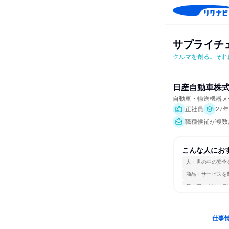
サプライチ
クルマを創る。それ
日産自動車株
自動車・輸送機器メ
正社員
27
職種候補が複数あ
こんな人にお
人・世の中の安全
商品・サービスを
長く同じ会社に居
仕事