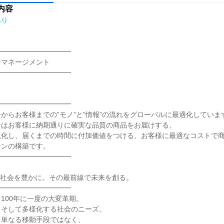
内容
あり
━━━━━━━━━━

マネージメント

━━━━━━━━━━

━━━━━━━━━━

からお客様までの”モノ”と”情報”の流れをグローバルに最適化しています
はお客様に納期通りに確実な品質の商品をお届けする、

視化し、届くまでの時間に付加価値をつける、お客様に最適なコストで
ンの構築です。

━━━━━━━━━━

社会を豊かに。その最前線で未来を創る。

━━━━━━━━━━

100年に一度の大変革期。

そして多様化する社会のニーズ。

単なる移動手段ではなく、
