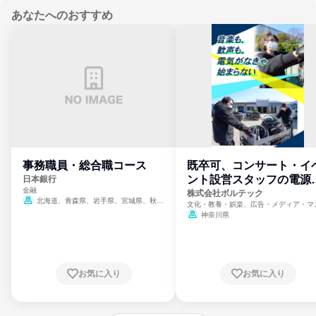
あなたへのおすすめ
事務職員・総合職コース
既卒可、コンサート・イ
ント設営スタッフの電源
日本銀行
金融
門
株式会社ボルテック
北海道、青森県、岩手県、宮城県、秋田
文化・教養・娯楽、広告・メディア・マ
県、山形県、福島県、茨城県、群馬県、埼玉
ミ、電力・ガス・水道・エネルギー
神奈川県
県、東京都、神奈川県、新潟県、富山県、石
川県、福井県、山梨県、長野県、静岡県、愛
知県、京都府、大阪府、兵庫県、鳥取県、島
根県、岡山県、広島県、山口県、徳島県、香
川県、愛媛県、高知県、福岡県、佐賀県、長
お気に入り
お気に入り
崎県、熊本県、大分県、宮崎県、鹿児島県、
沖縄県