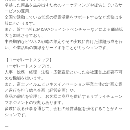
卓越した商品を生み出すためのマーケティングや提供しているサ
ービスの運用、

全国で活動している営業の提案活動をサポートするなど業務は多
岐にわたります。

また、近年当社はM&Aやジョイントベンチャーなどによる価値拡
大も加速させており、

中長期的なビジネス戦略の策定やその実現に向けた課題形成を行
い、企業活動の前線をリードすることがミッションです。

【コーポレートスタッフ】

コーポレートスタッフは、

人事・総務・経理・法務・広報宣伝といった会社運営上必要不可
欠な機能を担います。

また、富士フイルムビジネスイノベーション事業全体の計画立案
と遂行を担う総合企画（経営企画）や、

商品の需給を管理し、お客様に商品を供給するサプライチェーン
マネジメントの役割もあります。

多岐に渡る仕事を通じて、会社の経営基盤を強化することがミッ
ションです。

ー
