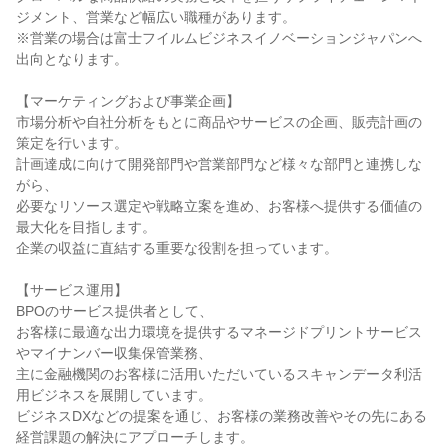
ジメント、営業など幅広い職種があります。

※営業の場合は富士フイルムビジネスイノベーションジャパンへ
出向となります。

【マーケティングおよび事業企画】

市場分析や自社分析をもとに商品やサービスの企画、販売計画の
策定を行います。

計画達成に向けて開発部門や営業部門など様々な部門と連携しな
がら、

必要なリソース選定や戦略立案を進め、お客様へ提供する価値の
最大化を目指します。

企業の収益に直結する重要な役割を担っています。

【サービス運用】

BPOのサービス提供者として、

お客様に最適な出力環境を提供するマネージドプリントサービス
やマイナンバー収集保管業務、

主に金融機関のお客様に活用いただいているスキャンデータ利活
用ビジネスを展開しています。

ビジネスDXなどの提案を通じ、お客様の業務改善やその先にある
経営課題の解決にアプローチします。
