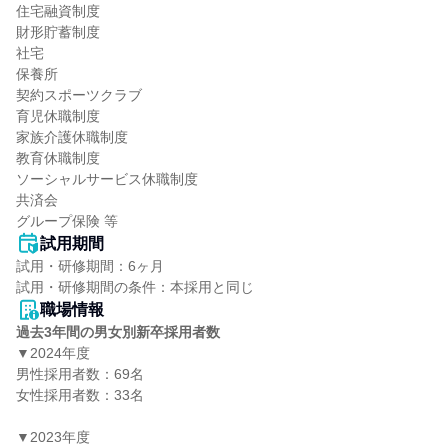
住宅融資制度

財形貯蓄制度

社宅

保養所

契約スポーツクラブ

育児休職制度

家族介護休職制度

教育休職制度

ソーシャルサービス休職制度

共済会

グループ保険 等
試用期間
試用・研修期間：6ヶ月

職場情報
過去3年間の男女別新卒採用者数
▼2024年度

男性採用者数：69名

女性採用者数：33名

▼2023年度
