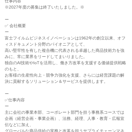
仕事内容

※2027年度の募集は終了いたしました。※

ー

✅ 会社概要

ー

富士フイルムビジネスイノベーションは1962年の創立以来、オフ
ィスドキュメント分野のパイオニアとして、

高い堅牢性を有した複合機に代表される卓越した商品技術力を強
みに、常に業界をリードしてまいりました。

独自のAI技術やIoTを活用し、働き方改革を支援する価値提供戦略
のもと、

お客様の生産性向上・競争力強化を支援、さらには経営課題の解
決に貢献するソリューション＆サービスを提供します。

ー

✅仕事内容

ー

主に会社の事業本部、コーポレート部門を担う事務系コースでは

企画（経営企画・事業企画）、法務、経理、人事・教育・広報宣
伝などに加え、

グローバルな商品供給の実務と改革を担うサプライチェーンマネ