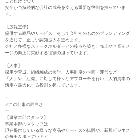
ことだけでなく、

安全かつ持続的な会社の成長を支える重要な役割を担っていま
す。

【広報宣伝】

提供する商品やサービス、そして会社そのもののブランディング
を通じて、正しい認知拡大を進めます。

会社と多様なステークホルダーとの接点を築き、売上や企業イメ
ージの向上に貢献する役割の担っています。

【人事】

採用や育成、組織編成の検討、人事制度の企画・運営など、

「人」や「組織」に対して様々なアプローチを行い、人的資本の
活用を最大化する役割を担っています。

ー

✅この仕事の面白さ

ー

【事業本部スタッフ】

事業本部のスタッフは、

現在提供している様々な商品やサービスの拡販や、新規ビジネス
の創出を担っています。
