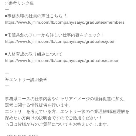
✅参考リンク集

ー

■事務系職の社員の声はこちら︕

https://www.fujifilm.com/fb/company/saiyo/graduates/members

■価値共創のフローから詳しい仕事内容をチェック！

https://www.fujifilm.com/fb/company/saiyo/graduates/job#

■人材育成の取り組みについて

https://www.fujifilm.com/fb/company/saiyo/graduates/career

ー

🌟エントリー説明会🌟

ー

事務系コースの仕事内容やキャリアイメージの理解促進に加え、
選考に関する情報提供を行います。

エントリ―を考えている方、エントリー後の企業理解/職種理解を
深めたい方向けの説明会ですのでご活用ください！

当日は皆様からのご質問についてもお答えいたします。
