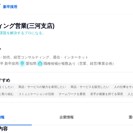
新卒採用
ィング営業(三河支店)
課題を解決するプロになる。
プ
・卸売、経営コンサルティング、通信・インターネット
年卒 新卒採用
愛知県
職種候補が複数あり（営業、経営/事業企画）
すすめ
よくしたい
商品・サービスの魅力を表現したい
商品・サービスを販売したい
人の仕事をサ
に取り組む
コミュニケーションが活発
チームワークを重視
若手が裁量を持てる環境
人
情報
企業情報
選
内容