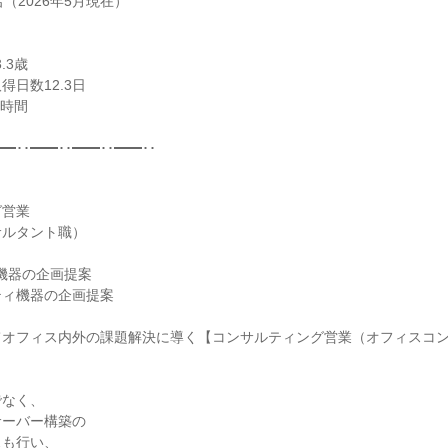
（2026年5月現在）

3歳

日数12.3日

時間

━･･━━･･━━･･━━･･

営業

ルタント職）

機器の企画提案

ィ機器の企画提案

てオフィス内外の課題解決に導く【コンサルティング営業（オフィスコ
なく、

ーバー構築の

も行い、
