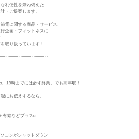
な利便性を兼ね備えた

計・ご提案します。

節電に関する商品・サービス、

行企画・フィットネスに



を取り扱っています！

━･･━━･･━━･･━━･･

＋α、19時までには必ず終業、でも高年収！

潔にお伝えするなら、

日＋有給などプラスα

パソコンがシャットダウン
