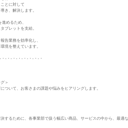
ことに対して

導き、解決します。

を進めるため、

タブレットを支給。

報告業務を効率化し、

環境を整えています。

-・-・-・-・-・-・-・-・

グ＞

について、お客さまの課題や悩みをヒアリングします。



解決するために、各事業部で扱う幅広い商品、サービスの中から、最適