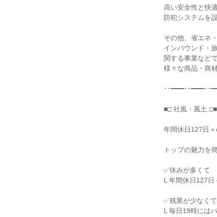
高い安全性と快適
防犯システムを設
その他、省エネ・
インバウンド・旅
関する事業などで
様々な商品・商材
･･━━･･━━･･━
■□ 社風・風土 □■

年間休日127日
トップの魅力を簡
✅休みが多くて

L 年間休日127
✅残業が少なくて

L 毎日19時には