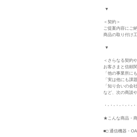
 ▼

＜契約＞

ご提案内容にご納
商品の取り付け工
 ▼

＜さらなる契約や
お客さまと信頼関
「他の事業所にも
「実は他にも課題
「知り合いの会社
など、次の商談や
・-・-・-・-・-・
★こんな商品・商
■□ 通信機器・OA