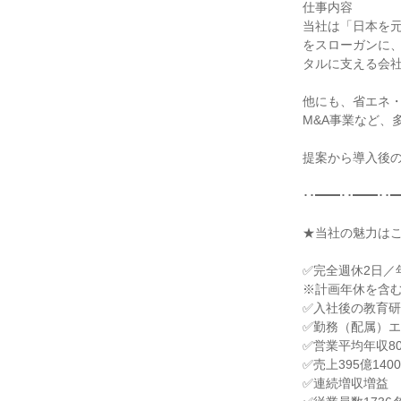
仕事内容

当社は「日本を元
をスローガンに
タルに支える会社
他にも、省エネ
M&A事業など、
提案から導入後の
･･━━･･━━･･━
★当社の魅力はこ
✅完全週休2日／年
※計画年休を含む
✅入社後の教育研
✅勤務（配属）エ
✅営業平均年収80
✅売上395億140
✅連続増収増益
