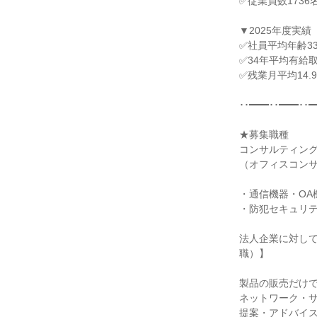
✅従業員数1736名
▼2025年度実績

✅社員平均年齢33.
✅34年平均有給取得
✅残業月平均14.9
･･━━･･━━･･━
★募集職種

コンサルティング
（オフィスコンサ
・通信機器・OA
・防犯セキュリテ
法人企業に対し
職）】

製品の販売だけで
ネットワーク・サ
提案・アドバイス