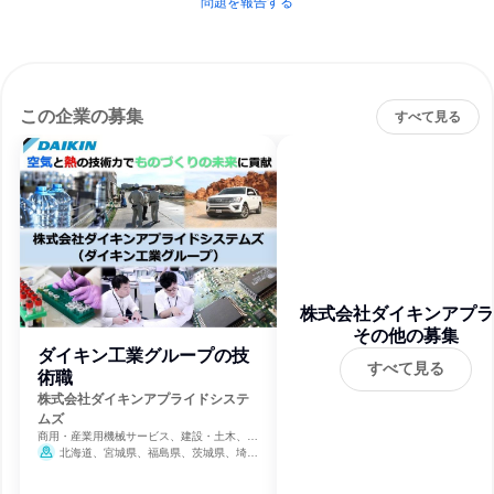
問題を報告する
この企業の募集
すべて見る
株式会社ダイキンアプラ
ドシステムズ
その他の募集
ダイキン工業グループの技
すべて見る
術職
株式会社ダイキンアプライドシステ
ムズ
商用・産業用機械サービス、建設・土木、一
般的な修理・メンテナンス
北海道、宮城県、福島県、茨城県、埼玉
県、千葉県、東京都、神奈川県、富山県、愛
知県、三重県、滋賀県、京都府、大阪府、兵