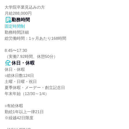
大学院卒業見込みの方

月給288,000円
勤務時間
固定時間制
勤務時間詳細

総労働時間：1ヶ月あたり168時間

8:45〜17:30

（実働7.92時間、休憩50分）
休日・休暇
休日・休暇

○総休日数124日

土曜・日曜・祝日

夏季休暇・メーデー・創立記念日

年末年始（12/30～1/4）

○有給休暇

勤続1年以上一律21日

※繰越42日限度
