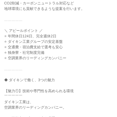
CO2削減・カーボンニュートラル対応など

地球環境にも貢献できるような提案を行います。

……………

＼ アピールポイント ／

⭐ 年間休日124日、完全週休2日

⭐ ダイキン工業グループの安定基盤

⭐ 交通費・宿泊費支給で選考も安心

⭐ 独身寮・社宅制度完備

⭐ 空調業界のリーディングカンパニー

……………

◆ ダイキンで働く、3つの魅力

【魅力①】技術や専門性を高められる環境

￣￣￣￣￣

ダイキン工業は、

空調業界のリーディングカンパニー。
