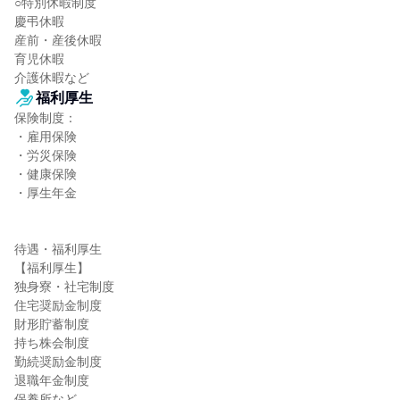
○特別休暇制度

慶弔休暇

産前・産後休暇

育児休暇

介護休暇など
福利厚生
保険制度：

・雇用保険

・労災保険

・健康保険

・厚生年金

待遇・福利厚生

【福利厚生】

独身寮・社宅制度

住宅奨励金制度

財形貯蓄制度

持ち株会制度

勤続奨励金制度

退職年金制度

保養所など