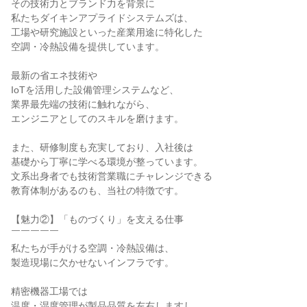
その技術力とブランド力を背景に

私たちダイキンアプライドシステムズは、

工場や研究施設といった産業用途に特化した

空調・冷熱設備を提供しています。

最新の省エネ技術や

IoTを活用した設備管理システムなど、

業界最先端の技術に触れながら、

エンジニアとしてのスキルを磨けます。

また、研修制度も充実しており、入社後は

基礎から丁寧に学べる環境が整っています。

文系出身者でも技術営業職にチャレンジできる

教育体制があるのも、当社の特徴です。

【魅力②】「ものづくり」を支える仕事

￣￣￣￣￣

私たちが手がける空調・冷熱設備は、

製造現場に欠かせないインフラです。

精密機器工場では

温度・湿度管理が製品品質を左右しますし、
