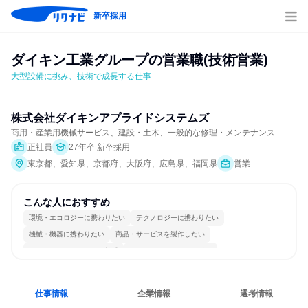
新卒採用
ダイキン工業グループの営業職(技術営業)
大型設備に挑み、技術で成長する仕事
株式会社ダイキンアプライドシステムズ
商用・産業用機械サービス、建設・土木、一般的な修理・メンテナンス
正社員
27年卒 新卒採用
東京都、愛知県、京都府、大阪府、広島県、福岡県
営業
こんな人におすすめ
環境・エコロジーに携わりたい
テクノロジーに携わりたい
機械・機器に携わりたい
商品・サービスを製作したい
穏やかで互いのペースを尊重
コミュニケーションが活発
冷静に仕事に取り組む
常に新しいものに挑戦
長く同じ会社に居続けられる
一つの専門分野を極める
仕事情報
企業情報
選考情報