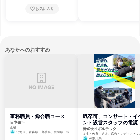
庫県、和歌山県、岡山県、広島県、山口県、
香川県、愛媛県、福岡県、熊本県、鹿児島
お気に入り
県
3月31日締切
あなたへのおすすめ
事務職員・総合職コース
既卒可、コンサート・イ
ント設営スタッフの電源
日本銀行
金融
門
株式会社ボルテック
北海道、青森県、岩手県、宮城県、秋田
文化・教養・娯楽、広告・メディア・マ
県、山形県、福島県、茨城県、群馬県、埼玉
ミ、電力・ガス・水道・エネルギー
神奈川県