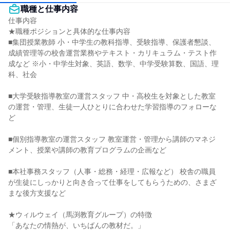
職種と仕事内容
仕事内容

★職種ポジションと具体的な仕事内容

■集団授業教師 小・中学生の教科指導、受験指導、保護者懇談、
成績管理等の校舎運営業務やテキスト・カリキュラム・テスト作
成など ※小・中学生対象、英語、数学、中学受験算数、国語、理
科、社会

■大学受験指導教室の運営スタッフ 中・高校生を対象とした教室
の運営・管理、生徒一人ひとりに合わせた学習指導のフォローな
ど

■個別指導教室の運営スタッフ 教室運営・管理から講師のマネジ
メント、授業や講師の教育プログラムの企画など

■本社事務スタッフ（人事・総務・経理・広報など） 校舎の職員
が生徒にしっかりと向き合って仕事をしてもらうための、さまざ
まな後方支援など

★ウィルウェイ（馬渕教育グループ）の特徴

「あなたの情熱が、いちばんの教材だ。」
