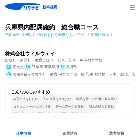
新卒採用
兵庫県内配属確約　総合職コース
初任給30万円以上／転居を伴う転勤なし／年3回の長期休暇あり
株式会社ウィルウェイ
出版社・新聞社、教育支援サービス、初等・中等教育学校
正社員
27年卒 新卒採用
兵庫県
職種候補が複数あり（教育/保育専門職、経理/税務/財務、人事、総務、広報/
こんな人におすすめ
教育支援をしたい
人の成長を支えたい
情熱を持って仕事に取り組む
コミュニケーションが活発
チームワークを重視
個人の能力を重視
女性が働きやすい環境で働ける
明確な目標を追いかける
一つの専門分野を極める
人とたくさん会話する
仕事情報
企業情報
選考情報