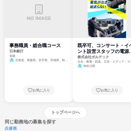
事務職員・総合職コース
既卒可、コンサート・イ
ント設営スタッフの電源
日本銀行
金融
門
株式会社ボルテック
北海道、青森県、岩手県、宮城県、秋田
文化・教養・娯楽、広告・メディア・マ
県、山形県、福島県、茨城県、群馬県、埼玉
ミ、電力・ガス・水道・エネルギー
神奈川県
県、東京都、神奈川県、新潟県、富山県、石
川県、福井県、山梨県、長野県、静岡県、愛
知県、京都府、大阪府、兵庫県、鳥取県、島
根県、岡山県、広島県、山口県、徳島県、香
川県、愛媛県、高知県、福岡県、佐賀県、長
お気に入り
お気に入り
崎県、熊本県、大分県、宮崎県、鹿児島県、
沖縄県
トップページへ
同じ勤務地の募集を探す
兵庫県