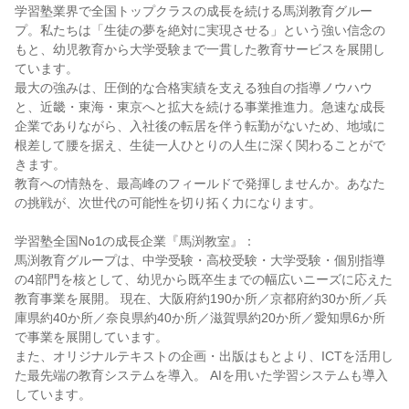
学習塾業界で全国トップクラスの成長を続ける馬渕教育グルー
プ。私たちは「生徒の夢を絶対に実現させる」という強い信念の
もと、幼児教育から大学受験まで一貫した教育サービスを展開し
ています。

最大の強みは、圧倒的な合格実績を支える独自の指導ノウハウ
と、近畿・東海・東京へと拡大を続ける事業推進力。急速な成長
企業でありながら、入社後の転居を伴う転勤がないため、地域に
根差して腰を据え、生徒一人ひとりの人生に深く関わることがで
きます。

教育への情熱を、最高峰のフィールドで発揮しませんか。あなた
の挑戦が、次世代の可能性を切り拓く力になります。

学習塾全国No1の成長企業『馬渕教室』：

馬渕教育グループは、中学受験・高校受験・大学受験・個別指導
の4部門を核として、幼児から既卒生までの幅広いニーズに応えた
教育事業を展開。 現在、大阪府約190か所／京都府約30か所／兵
庫県約40か所／奈良県約40か所／滋賀県約20か所／愛知県6か所
で事業を展開しています。

また、オリジナルテキストの企画・出版はもとより、ICTを活用し
た最先端の教育システムを導入。 AIを用いた学習システムも導入
しています。
