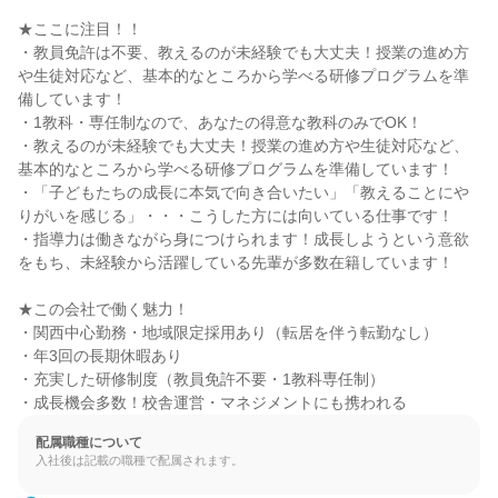
★ここに注目！！

・教員免許は不要、教えるのが未経験でも大丈夫！授業の進め方
や生徒対応など、基本的なところから学べる研修プログラムを準
備しています！

・1教科・専任制なので、あなたの得意な教科のみでOK！

・教えるのが未経験でも大丈夫！授業の進め方や生徒対応など、
基本的なところから学べる研修プログラムを準備しています！

・「子どもたちの成長に本気で向き合いたい」「教えることにや
りがいを感じる」・・・こうした方には向いている仕事です！

・指導力は働きながら身につけられます！成長しようという意欲
をもち、未経験から活躍している先輩が多数在籍しています！

★この会社で働く魅力！

・関西中心勤務・地域限定採用あり（転居を伴う転勤なし）

・年3回の長期休暇あり

・充実した研修制度（教員免許不要・1教科専任制）

・成長機会多数！校舎運営・マネジメントにも携われる
配属職種について
入社後は記載の職種で配属されます。