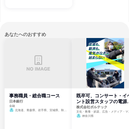
あなたへのおすすめ
事務職員・総合職コース
既卒可、コンサート・イ
ント設営スタッフの電源
日本銀行
金融
門
株式会社ボルテック
北海道、青森県、岩手県、宮城県、秋田
文化・教養・娯楽、広告・メディア・マ
県、山形県、福島県、茨城県、群馬県、埼玉
ミ、電力・ガス・水道・エネルギー
神奈川県
県、東京都、神奈川県、新潟県、富山県、石
川県、福井県、山梨県、長野県、静岡県、愛
知県、京都府、大阪府、兵庫県、鳥取県、島