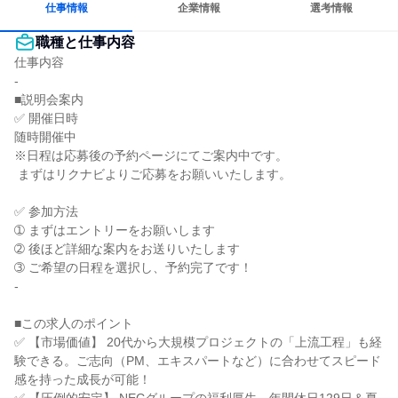
仕事情報
企業情報
選考情報
職種と仕事内容
仕事内容

-

■説明会案内

✅ 開催日時

随時開催中

※日程は応募後の予約ページにてご案内中です。

 まずはリクナビよりご応募をお願いいたします。

✅ 参加方法

➀ まずはエントリーをお願いします

➁ 後ほど詳細な案内をお送りいたします

➂ ご希望の日程を選択し、予約完了です！

-

■この求人のポイント

✅ 【市場価値】 20代から大規模プロジェクトの「上流工程」も経
験できる。ご志向（PM、エキスパートなど）に合わせてスピード
感を持った成長が可能！
