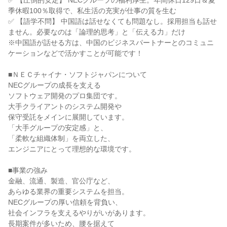
✅ 【圧倒的安定】 NECグループの福利厚生。年間休日129日＆夏
季休暇100％取得で、私生活の充実が仕事の質を生む

✅ 【語学不問】 中国語は話せなくても問題なし。採用担当も話せ
ません。必要なのは「論理的思考」と「伝える力」だけ

※中国語が話せる方は、中国のビジネスパートナーとのコミュニ
ケーションなどで活かすことが可能です！

■ＮＥＣチャイナ・ソフトジャパンについて

NECグループの成長を支える

ソフトウェア開発のプロ集団です。

大手クライアントのシステム開発や

保守受託をメインに展開しています。

「大手グループの安定感」と、

「柔軟な組織体制」を両立した、

エンジニアにとって理想的な環境です。

■事業の強み

金融、流通、製造、官公庁など、

あらゆる業界の重要システムを担当。

NECグループの厚い信頼を背負い、

社会インフラを支えるやりがいがあります。

長期案件が多いため、腰を据えて
