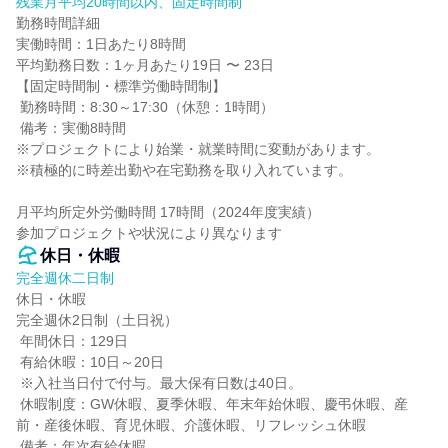
残業月平均20時間以内、固定時間制
勤務時間詳細

実働時間：1日あたり8時間

平均勤務日数：1ヶ月あたり19日 〜 23日

【固定時間制・標準労働時間制】

 勤務時間：8:30～17:30（休憩：1時間）

 備考：実働8時間

※プロジェクトにより始業・就業時間に変動があります。

※積極的に時差出勤や在宅勤務を取り入れています。

月平均所定外労働時間 17時間（2024年度実績）

参加プロジェクトや状況により異なります
休日・休暇
完全週休二日制
休日・休暇

完全週休2日制（土日祝）

 年間休日：129日

 有給休暇：10日～20日

 ※入社当日付で付与。最大保有日数は40日。

 休暇制度：GW休暇、夏季休暇、年末年始休暇、慶弔休暇、産
前・産後休暇、育児休暇、介護休暇、リフレッシュ休暇

 備考：年次有給休暇
