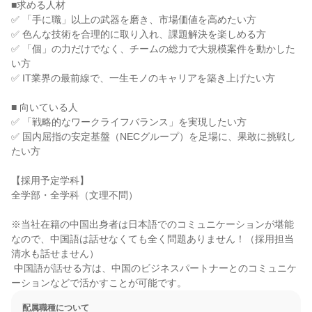
■求める人材

✅ 「手に職」以上の武器を磨き、市場価値を高めたい方

✅ 色んな技術を合理的に取り入れ、課題解決を楽しめる方

✅ 「個」の力だけでなく、チームの総力で大規模案件を動かした
い方

✅ IT業界の最前線で、一生モノのキャリアを築き上げたい方

■ 向いている人

✅ 「戦略的なワークライフバランス」を実現したい方

✅ 国内屈指の安定基盤（NECグループ）を足場に、果敢に挑戦し
たい方

【採用予定学科】

全学部・全学科（文理不問）

※当社在籍の中国出身者は日本語でのコミュニケーションが堪能
なので、中国語は話せなくても全く問題ありません！（採用担当 
清水も話せません）

 中国語が話せる方は、中国のビジネスパートナーとのコミュニケ
ーションなどで活かすことが可能です。
配属職種について