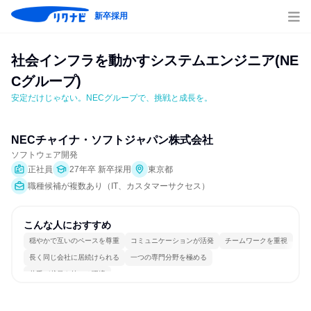
新卒採用
社会インフラを動かすシステムエンジニア(NE
Cグループ)
安定だけじゃない。NECグループで、挑戦と成長を。
NECチャイナ・ソフトジャパン株式会社
ソフトウェア開発
正社員
27年卒 新卒採用
東京都
職種候補が複数あり（IT、カスタマーサクセス）
こんな人におすすめ
穏やかで互いのペースを尊重
コミュニケーションが活発
チームワークを重視
長く同じ会社に居続けられる
一つの専門分野を極める
若手が裁量を持てる環境