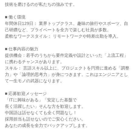
技術を磨けるのが私たちの強みです。

■ 働く環境

年間休日129日： 業界トップクラス。趣味の旅行やスポーツ、自
己研鑽など、プライベートを全力で楽しむ社員が多数。

柔軟なワークスタイル： リモートワークや時差出勤を導入。

■ 仕事内容の魅力

提供機会：若手のうちから要件定義や設計といった「上流工程」
に携わるチャンスがあります。

スキル： 言語スキル以上に、プロジェクトを円滑に進める「調整
力」や「論理的思考力」が身につきます。これはエンジニアとし
て一生モノの武器になります。

■ 応募歓迎メッセージ

「ITに興味がある」「安定した基盤で

長く活躍したい」そんな方を歓迎します。

中国語は話せなくても全く問題なし！

採用担当も話せないのでご安心ください。

あなたの成長を全力でバックアップします。
