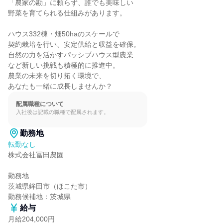
「農家の勘」に頼らず、誰でも美味しい

野菜を育てられる仕組みがあります。

ハウス332棟・畑50haのスケールで

契約栽培を行い、安定供給と収益を確保。

自然の力を活かすパッシブハウス型農業

など新しい挑戦も積極的に推進中。

農業の未来を切り拓く環境で、

あなたも一緒に成長しませんか？
配属職種について
入社後は記載の職種で配属されます。
勤務地
転勤なし
株式会社冨田農園

勤務地

茨城県鉾田市（ほこた市）

勤務候補地：茨城県
給与
月給204,000円