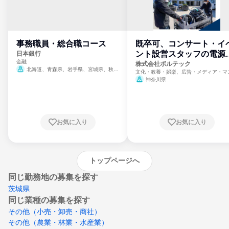
事務職員・総合職コース
既卒可、コンサート・イ
ント設営スタッフの電源
日本銀行
金融
門
株式会社ボルテック
北海道、青森県、岩手県、宮城県、秋田
文化・教養・娯楽、広告・メディア・マ
県、山形県、福島県、茨城県、群馬県、埼玉
ミ、電力・ガス・水道・エネルギー
神奈川県
県、東京都、神奈川県、新潟県、富山県、石
川県、福井県、山梨県、長野県、静岡県、愛
知県、京都府、大阪府、兵庫県、鳥取県、島
根県、岡山県、広島県、山口県、徳島県、香
川県、愛媛県、高知県、福岡県、佐賀県、長
お気に入り
お気に入り
崎県、熊本県、大分県、宮崎県、鹿児島県、
沖縄県
トップページへ
同じ勤務地の募集を探す
茨城県
同じ業種の募集を探す
その他（小売・卸売・商社）
その他（農業・林業・水産業）