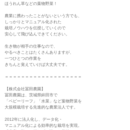
ほうれん草などの葉物野菜！

農業に携わったことがないという方でも、

しっかりとマニュアル化された

栽培ノウハウを伝授していくので

安心して飛び込んできてください。

生き物が相手の仕事なので、

やるべきことはたくさんありますが、

一つひとつの作業を

きちんと覚えていけば大丈夫です。

＝＝＝＝＝＝＝＝＝＝＝＝＝＝＝＝＝＝＝

【株式会社冨田農園】

冨田農園は、茨城県鉾田市で

「ベビーリーフ」「水菜」など葉物野菜を

大規模栽培する先進的な農業法人です。

2012年に法人化し、データ化・

マニュアル化による効率的な栽培を実現。
