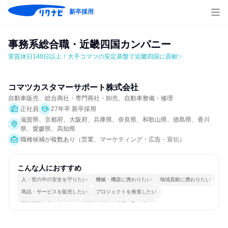
新卒採用
事務系総合職・近畿四国カンパニー
実質休日140日以上！大手コマツの安定基盤で近畿四国に貢献✨
コマツカスタマーサポート株式会社
自動車販売、総合商社・専門商社・卸売、自動車整備・修理
正社員
27年卒 新卒採用
滋賀県、京都府、大阪府、兵庫県、奈良県、和歌山県、徳島県、香川
県、愛媛県、高知県
職種候補が複数あり（営業、マーケティング・広告・宣伝）
こんな人におすすめ
人・世の中の安全を守りたい
機械・機器に携わりたい
地域貢献に携わりたい
商品・サービスを販売したい
プロジェクトを推進したい
新規事業を立ち上げたい
情熱を持って仕事に取り組む
明確な目標を追いかける
若手が裁量を持てる環境
人とたくさん会話する