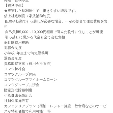
待遇・福利厚生

【福利厚生】

★充実した福利厚生で、働きやすい環境です。

借上社宅制度（家賃補助制度）

 配属や転勤で引っ越しが必要な場合、一定の割合で住居費用を負
担

 自己負担5,000～10,000円程度で選んだ物件に住むことが可能

 引っ越しに掛かる代金も全て会社負担

保育園費用補助

退職金制度

小学校6年生まで時短勤務可

退職金制度

資格取得支援（費用会社負担）

コマツ持株会

コマツグループ保険

コマツグループマイホームローン

コマツグループ共済会

財産形成貯蓄制度

小松健康保険組合

社員保養施設有

カフェテリアプラン（宿泊・レジャー施設・飲食店などのサービ
スが特別価格で利用可能） 等