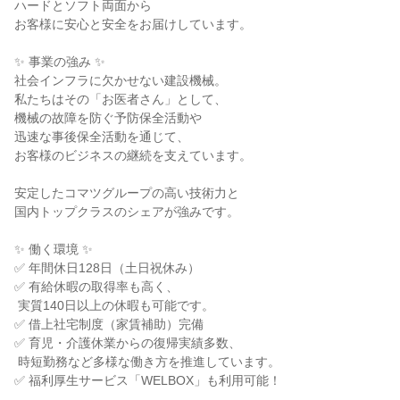
ハードとソフト両面から

お客様に安心と安全をお届けしています。

✨ 事業の強み ✨

社会インフラに欠かせない建設機械。

私たちはその「お医者さん」として、

機械の故障を防ぐ予防保全活動や

迅速な事後保全活動を通じて、

お客様のビジネスの継続を支えています。

安定したコマツグループの高い技術力と

国内トップクラスのシェアが強みです。

✨ 働く環境 ✨

✅ 年間休日128日（土日祝休み）

✅ 有給休暇の取得率も高く、

 実質140日以上の休暇も可能です。

✅ 借上社宅制度（家賃補助）完備

✅ 育児・介護休業からの復帰実績多数、

 時短勤務など多様な働き方を推進しています。

✅ 福利厚生サービス「WELBOX」も利用可能！
