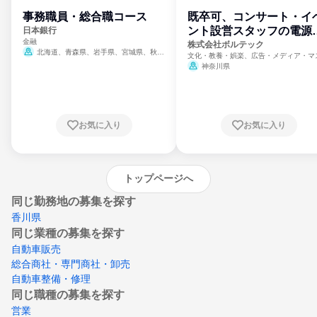
事務職員・総合職コース
既卒可、コンサート・イ
ント設営スタッフの電源
日本銀行
金融
門
株式会社ボルテック
北海道、青森県、岩手県、宮城県、秋田
文化・教養・娯楽、広告・メディア・マ
県、山形県、福島県、茨城県、群馬県、埼玉
ミ、電力・ガス・水道・エネルギー
神奈川県
県、東京都、神奈川県、新潟県、富山県、石
川県、福井県、山梨県、長野県、静岡県、愛
知県、京都府、大阪府、兵庫県、鳥取県、島
根県、岡山県、広島県、山口県、徳島県、香
川県、愛媛県、高知県、福岡県、佐賀県、長
お気に入り
お気に入り
崎県、熊本県、大分県、宮崎県、鹿児島県、
沖縄県
トップページへ
同じ勤務地の募集を探す
香川県
同じ業種の募集を探す
自動車販売
総合商社・専門商社・卸売
自動車整備・修理
同じ職種の募集を探す
営業