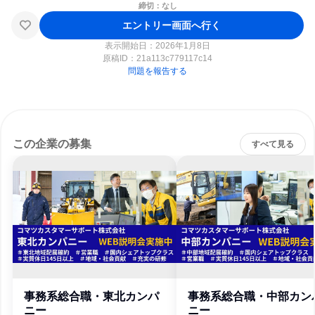
締切：なし
エントリー画面へ行く
表示開始日：2026年1月8日
原稿ID：
21a113c779117c14
問題を報告する
この企業の募集
すべて見る
事務系総合職・東北カンパ
事務系総合職・中部カン
ニー
ニー