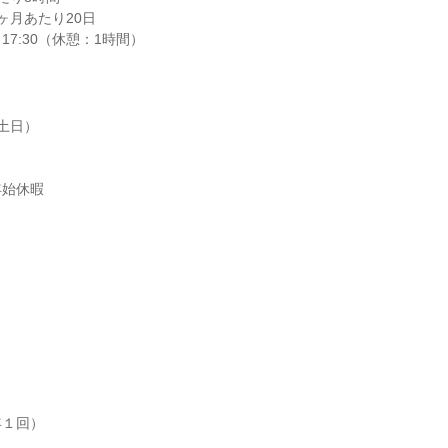
月あたり20日

～17:30（休憩：1時間）
土日）

年始休暇
１回）
