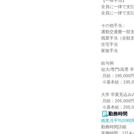
【一律手当】

全員に一律で支払
全員に一律で支払
その他手当：

通勤交通費一部支給
残業手当（全額支
住宅手当

家族手当

給与例

短大/専門/高専 
 月給：195,000円

 ※基本給：195,000円

大学 卒業見込みの
 月給：205,000円

 ※基本給：205,
勤務時間
残業月平均20時
勤務時間詳細

実働時間：1日あた