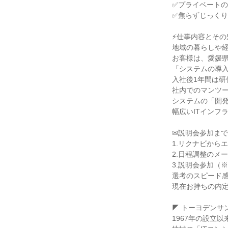
✅プライベートの
✅焦らずじっくり
⚡仕事内容とその
地域の暮らしや経
お客様は、愛媛県
「システムの導入
入社後1年間は研
社内でのマンツー
システムの「開発
幅広いITインフ
✉説明会参加まで
1.リクナビからエ
2.日程調整のメ
3.説明会参加（
選考のスピード感
現在お持ちの内定
◤ トーヨデンサ
1967年の設立