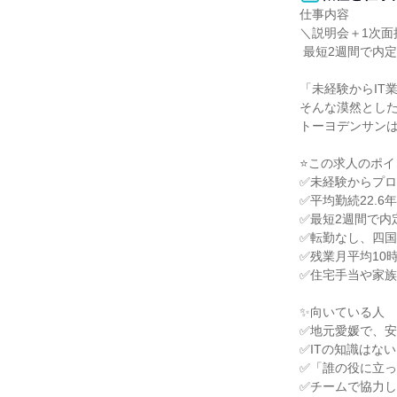
仕事内容

＼説明会＋1次面
 最短2週間で内定獲得が可能！／

「未経験からIT
そんな漠然とした
トーヨデンサンは
⭐この求人のポイ
✅未経験からプロ
✅平均勤続22.
✅最短2週間で内
✅転勤なし、四国
✅残業月平均10
✅住宅手当や家族
✨向いている人

✅地元愛媛で、安
✅ITの知識はな
✅「誰の役に立っ
✅チームで協力し