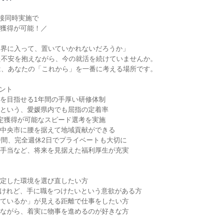
接同時実施で

業界に入って、置いていかれないだろうか」

不安を抱えながら、今の就活を続けていませんか。

、あなたの「これから」を一番に考える場所です。

ント

を目指せる1年間の手厚い研修体制

6年という、愛媛県内でも屈指の定着率

定獲得が可能なスピード選考を実施

中央市に腰を据えて地域貢献ができる

時間、完全週休2日でプライベートも大切に

手当など、将来を見据えた福利厚生が充実

定した環境を選び直したい方

いけれど、手に職をつけたいという意欲がある方

ているか」が見える距離で仕事をしたい方

ながら、着実に物事を進めるのが好きな方
