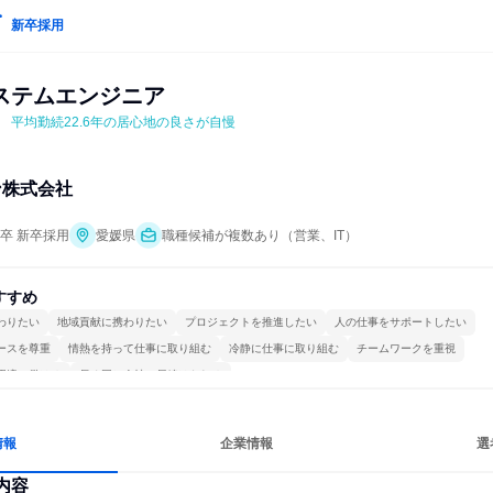
新卒採用
ステムエンジニア
　平均勤続22.6年の居心地の良さが自慢
ン株式会社
年卒 新卒採用
愛媛県
職種候補が複数あり（営業、IT）
すすめ
わりたい
地域貢献に携わりたい
プロジェクトを推進したい
人の仕事をサポートしたい
ースを尊重
情熱を持って仕事に取り組む
冷静に仕事に取り組む
チームワークを重視
環境で働ける
長く同じ会社に居続けられる
情報
企業情報
選
内容