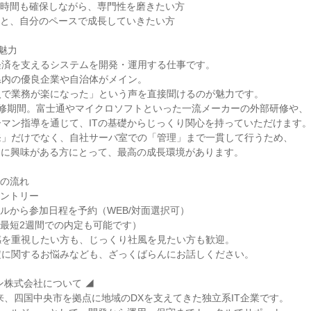
時間も確保しながら、専門性を磨きたい方

と、自分のペースで成長していきたい方

魅力

済を支えるシステムを開発・運用する仕事です。

内の優良企業や自治体がメイン。

で業務が楽になった」という声を直接聞けるのが魅力です。

修期間。富士通やマイクロソフトといった一流メーカーの外部研修や、

マン指導を通じて、ITの基礎からじっくり関心を持っていただけます。
」だけでなく、自社サーバ室での「管理」まで一貫して行うため、

ラに興味がある方にとって、最高の成長環境があります。

の流れ

ントリー

ールから参加日程を予約（WEB/対面選択可）

※最短2週間での内定も可能です）

を重視したい方も、じっくり社風を見たい方も歓迎。

に関するお悩みなども、ざっくばらんにお話しください。

ン株式会社について ◢

以来、四国中央市を拠点に地域のDXを支えてきた独立系IT企業です。
