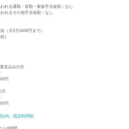
われる通勤・皆勤・家族手当金額：なし

われるその他手当金額：なし

（月3万1600円まで）

給）

卒業見込みの方

方

000円
間以内、固定時間制
り8時間
