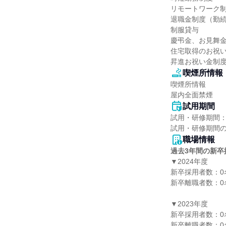
リモートワーク制
退職金制度（勤続
制服貸与

慶弔金、お見舞金
住宅取得のお祝い
昇進お祝い金制
喫煙所情報
喫煙所情報

屋内全面禁煙
試用期間
試用・研修期間：
職場情報
過去3年間の新卒
▼2024年度

新卒採用者数：0名
新卒離職者数：0名
▼2023年度

新卒採用者数：0名
新卒離職者数：0名