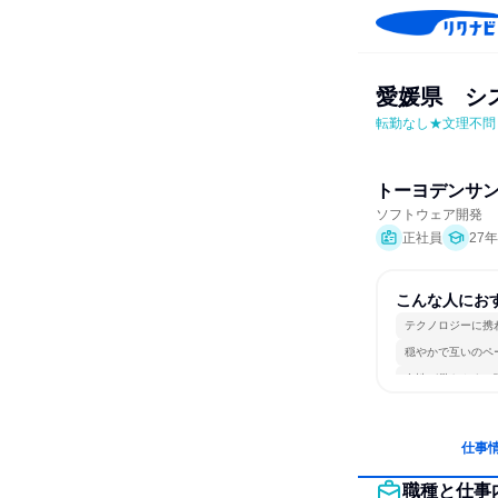
愛媛県　シ
転勤なし★文理不問
トーヨデンサ
ソフトウェア開発
正社員
27
こんな人にお
テクノロジーに携
穏やかで互いのペ
女性が働きやすい
仕事
職種と仕事