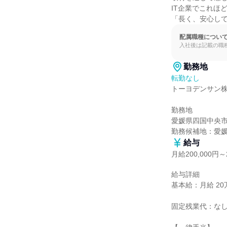
IT企業でこれほ
「長く、安心し
配属職種につい
入社後は記載の職
勤務地
転勤なし
トーヨデンサン株
勤務地

愛媛県四国中央市川
勤務候補地：愛
給与
月給200,000円～2
給与詳細

基本給：月給 20万
固定残業代：なし