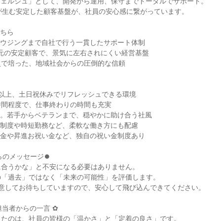
シェルジュ」として、開発から運用、保守までトータルでサポート。

が生む安定した顧客基盤が、社員の安心感に繋がっています。

ちら

ウジングまで自社で行う一貫したサポート体制

元の安定顧客で、景気に左右されにくい経営基盤

史で培った、地域社会からの圧倒的な信頼

日以上、土日祝休みでリフレッシュできる環境

時間程度で、仕事終わりの時間も充実

6年。若手からベテランまで、穏やかに助け合う社風

制度や時短勤務など、柔軟な働き方にも配慮

金や昇進お祝い金など、独自の祝い金制度あり

らのメッセージ⏺

合うかな」と不安になる必要はありません。

「過去」ではなく「未来の可能性」を評価します。

意してお待ちしていますので、安心して飛び込んできてください。

当者からの一言 ✿

たのは、社員の皆様の「温かさ」と「定着の良さ」です。
