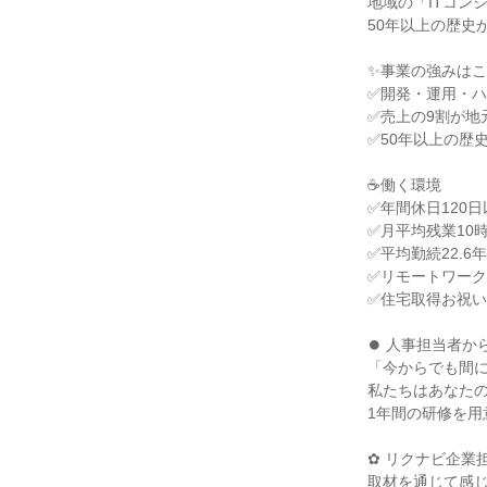
地域の「ITコン
50年以上の歴史
✨事業の強みはこ
✅開発・運用・ハ
✅売上の9割が地
✅50年以上の歴
☕働く環境

✅年間休日120
✅月平均残業10
✅平均勤続22.
✅リモートワーク
✅住宅取得お祝い
⏺ 人事担当者か
「今からでも間に
私たちはあなたの
1年間の研修を用
✿ リクナビ企業担
取材を通じて感じ