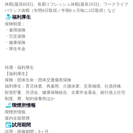
休暇(最高60日)、長期リフレッシュ休暇(最長15日)、ワークライフ
バランス休暇（年間4日取得／半期6ヵ月毎に2日取得）など
福利厚生
保険制度：

・雇用保険

・労災保険

・健康保険

・厚生年金

待遇・福利厚生

【福利厚生】

保険：団体生命・団体交通傷害保険

福利厚生：育児休業、再雇用、介護休業、災害補償、社員持株、
財形貯蓄、共済会、健康保険組合、企業年金基金、銀行借上社宅
制度、寮、契約保養所ほか
喫煙所情報
喫煙所情報

屋内全面禁煙
試用期間
試用・研修期間：3ヶ月
