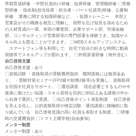
早期育成研修 ・中堅社員向け研修、役席研修、管理職研修 〇実務
型研修 ・指名制(担当役席・担当者・パート社員等)研修、公募制
研修 　業務に関する知識研修など。 ・短期トレーニー 　本部と
営業店がその職務を相互に理解し、視野を広げ知見を深めるため
の人材育成の一環。本部の審査部、企業サポート部、市場金融
部、コンサルティング営業部等の専門部署を体験でき、知識やス
キル向上を図ることができます。 〇WEBスキルアップシステム 
　スマートフォン等を利用して、自宅で自分の好きな時間に動画
自己啓発支援
自己啓発支援：あり

〇資格試験 ・資格取得の受験費用負担、難関資格には報奨金あ
り。 ・受験対策セミナー(FP2級や財務2級等)を実施し、資格取得
を目指す社員をサポート。 〇通信講座 　現在必要とするものや今
後身に着けたい知識・スキル習得を目的に80以上ある講座の中か
ら自身で選択して受講。 〇自己啓発ポイント表彰制度 　自己啓発
を見える化し、公的資格取得や検定試験・通信講座に積極的に取
り組んでいる　自己啓発意識の高い社員を表彰する制度。 〇研修
メンター制度
メンター制度：あり
