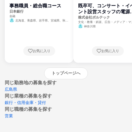
事務職員・総合職コース
既卒可、コンサート・イ
ント設営スタッフの電源
日本銀行
金融
門
株式会社ボルテック
北海道、青森県、岩手県、宮城県、秋田
文化・教養・娯楽、広告・メディア・マ
県、山形県、福島県、茨城県、群馬県、埼玉
ミ、電力・ガス・水道・エネルギー
神奈川県
県、東京都、神奈川県、新潟県、富山県、石
川県、福井県、山梨県、長野県、静岡県、愛
知県、京都府、大阪府、兵庫県、鳥取県、島
根県、岡山県、広島県、山口県、徳島県、香
川県、愛媛県、高知県、福岡県、佐賀県、長
お気に入り
お気に入り
崎県、熊本県、大分県、宮崎県、鹿児島県、
沖縄県
トップページへ
同じ勤務地の募集を探す
広島県
同じ業種の募集を探す
銀行・信用金庫・貸付
同じ職種の募集を探す
営業