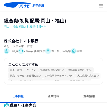
新卒採用
総合職(初期配属:岡山・福山)
岡山・福山で愛される銀行員へ✨
株式会社トマト銀行
銀行・信用金庫・貸付
正社員
27年卒 新卒採用
岡山県、広島県
営業
こんな人におすすめ
都市・街づくりがしたい
金融関係に携わりたい
地域貢献に携わりたい
商品・サービスを企画したい
人の仕事をサポートしたい
人の成長を支えたい
冷静に仕事に取り組む
チームワークを重視
一つの専門分野を極める
人とたくさん会話する
仕事情報
企業情報
選考情報
職種と仕事内容