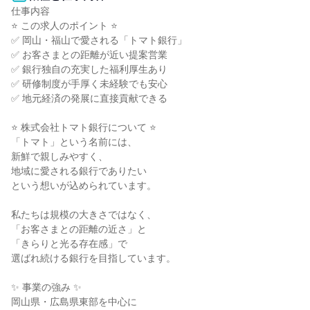
仕事内容

⭐ この求人のポイント ⭐

✅ 岡山・福山で愛される「トマト銀行」

✅ お客さまとの距離が近い提案営業

✅ 銀行独自の充実した福利厚生あり

✅ 研修制度が手厚く未経験でも安心

✅ 地元経済の発展に直接貢献できる

⭐ 株式会社トマト銀行について ⭐

「トマト」という名前には、

新鮮で親しみやすく、

地域に愛される銀行でありたい

という想いが込められています。

私たちは規模の大きさではなく、

「お客さまとの距離の近さ」と

「きらりと光る存在感」で

選ばれ続ける銀行を目指しています。

✨ 事業の強み ✨

岡山県・広島県東部を中心に
