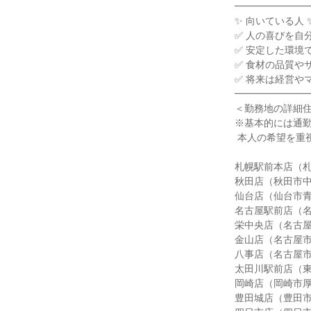
━━━━━━━━
✨ 向いている人 ✨
✅ 人の喜びを自
✅ 安定した環境
✅ 食材の品質や
✅ 将来は経営や
━━━━━━━━
＜勤務地の詳細住
※基本的には通勤
 本人の希望を重視いたします。

札幌駅前本店（札幌
秋田店（秋田市中通
仙台店（仙台市青葉
名古屋駅前店（名古
栄中央店（名古屋市
金山店（名古屋市中
八事店（名古屋市昭
太田川駅前店（東海
岡崎店（岡崎市厚生
豊田城店（豊田市戸