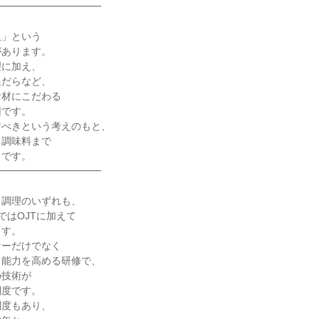
━━━━━━━━━━

」という

あります。

に加え、

だらなど、

材にこだわる

です。

べきという考えのもと、

調味料まで

です。

━━━━━━━━━━

調理のいずれも、

はOJTに加えて

す。

ーだけでなく

能力を高める研修で、

技術が

度です。

度もあり、
