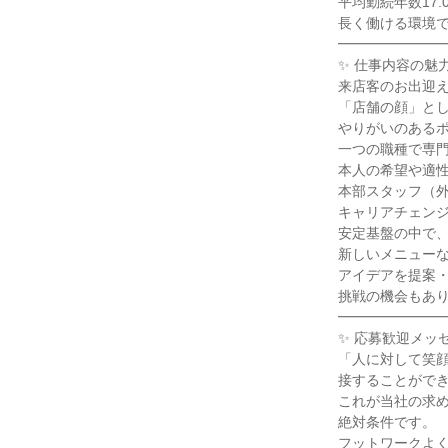
平均勤続年数17.0
長く働ける環境で
━━━━━━━━
✨ 仕事内容の魅力 
来店客のお出迎え
「店舗の顔」とし
やりがいのあるポ
一つの職種で専門
本人の希望や適性
本部スタッフ（外
キャリアチェンジ
安定基盤の中で、
新しいメニューな
アイデアを提案・
挑戦の機会もあり
━━━━━━━━
✨ 応募歓迎メッセ
「人に対して笑顔
接することができ
これが当社の求め
絶対条件です。

フットワークよく