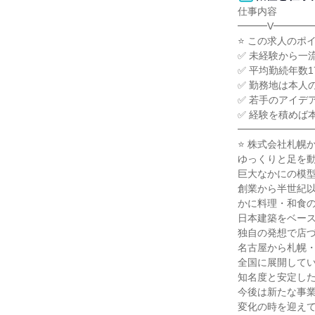
仕事内容

━━━V━━━━
⭐ この求人のポイン
✅ 未経験から一
✅ 平均勤続年数1
✅ 勤務地は本人
✅ 若手のアイデ
✅ 経験を積めば
━━━━━━━━
⭐ 株式会社札幌か
ゆっくりと足を動
巨大なかにの模型
創業から半世紀以
かに料理・和食の
日本建築をベース
独自の発想で店づ
名古屋から札幌・
全国に展開してい
知名度と安定した
今後は新たな事業
変化の時を迎えて