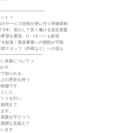
━━━━━━━━━━━

ト ⭐

流のサービス技術が身に付く研修体制

7.0年。安心して長く働ける安定基盤

の希望を重視、U・Iターンも歓迎

アを歓迎！新規事業への挑戦が可能

本部スタッフ（外商など）への道も

━━━━━━━━━━

に本家について ⭐

かす、

で知られる、

上の歴史を持つ

老舗です。

とした

くりを行い、

福岡まで

ます。

基盤を守りつつ、

展開も見据えて

います。
