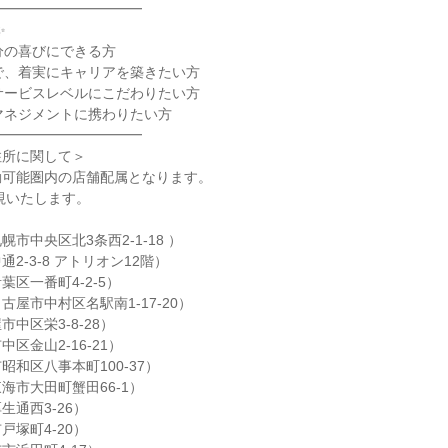
━━━━━━━━━━



分の喜びにできる方

で、着実にキャリアを築きたい方

サービスレベルにこだわりたい方

マネジメントに携わりたい方

━━━━━━━━━━

所に関して＞

可能圏内の店舗配属となります。

市中央区北3条西2-1-18 ）

2-3-8 アトリオン12階）

区一番町4-2-5）

屋市中村区名駅南1-17-20）

中区栄3-8-28）

区金山2-16-21）

和区八事本町100-37）

市大田町蟹田66-1）

通西3-26）

塚町4-20）
