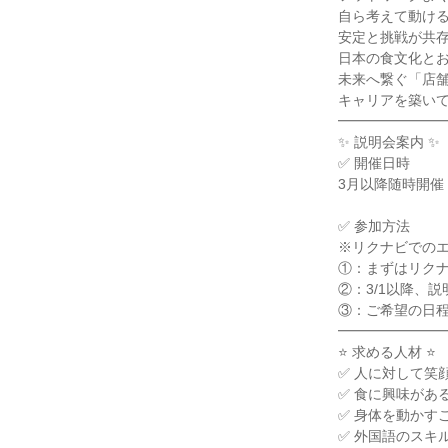
自ら考えて動ける
安定と挑戦が共存
日本の食文化とお
未来へ繋ぐ「店舗
キャリアを築いて
━━━━━━━━
✨ 説明会案内 ✨

✅ 開催日時

3月以降随時開催

✅ 参加方法

※リクナビでのエ
①：まずはリクナ
②：3/1以降、
③：ご希望の日程
━━━━━━━━
⭐ 求める人材 ⭐

✅ 人に対して笑
✅ 食に興味がある
✅ 身体を動かす
✅ 外国語のスキ