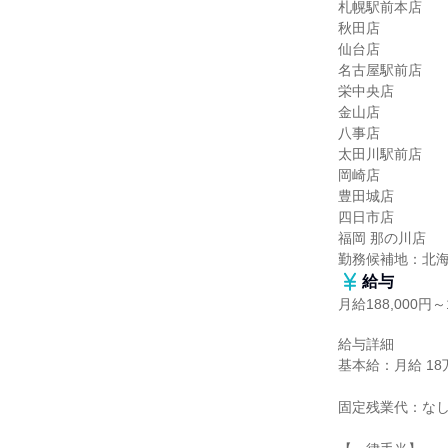
札幌駅前本店

秋田店

仙台店

名古屋駅前店

栄中央店

金山店

八事店

太田川駅前店

岡崎店

豊田城店

四日市店

福岡 那の川店

勤務候補地：北
給与
月給188,000円～1
給与詳細

基本給：月給 18万8
固定残業代：なし