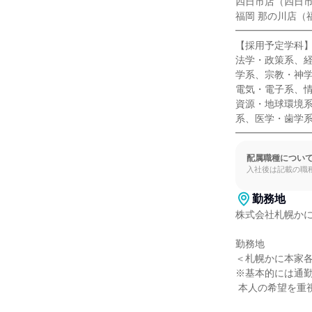
四日市店（四日市市
福岡 那の川店（福
━━━━━━━━
【採用予定学科】
法学・政策系、
学系、宗教・神
電気・電子系、
資源・地球環境
系、医学・歯学系
━━━━━━━
配属職種につい
入社後は記載の職
勤務地
株式会社札幌かに
勤務地

＜札幌かに本家各
※基本的には通勤
 本人の希望を重視いたします。
