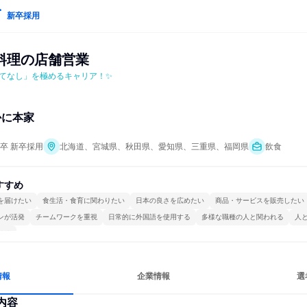
新卒採用
料理の店舗営業
てなし」を極めるキャリア！✨
かに本家
年卒 新卒採用
北海道、宮城県、秋田県、愛知県、三重県、福岡県
飲食
すすめ
を届けたい
食生活・食育に関わりたい
日本の良さを広めたい
商品・サービスを販売したい
ンが活発
チームワークを重視
日常的に外国語を使用する
多様な職種の人と関われる
人
ける
情報
企業情報
選
内容