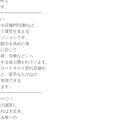
年と

す。

━━━━━━━━━━

✨

や店舗PR活動など、

て運営を支える

ジションです。

能力を高めた後、

に応じて

商・労務など）へ

する道も開かれています。

ロードサイド型の店舗や

ど、若手ならではの

実現できる

ます。

━━━━━━━━━━

ージ ✨

で誠実に

れば大丈夫」

る唯一の

、
