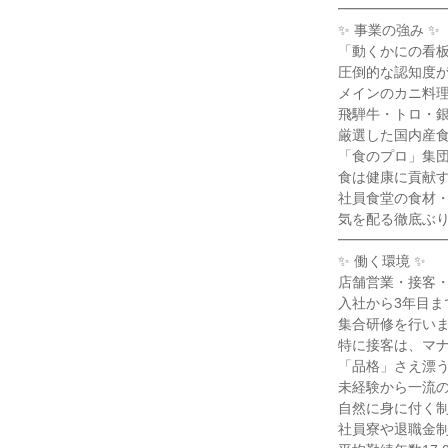
━━━━━━━━
✨ 事業の強み ✨

「動くかにの看板
圧倒的な認知度が
メインのカニ料理
飛騨牛・トロ・銀
厳選した国内産食
「食のプロ」集団
食は健康に貢献す
社員食堂の食材・
気を配る徹底ぶり
━━━━━━━━
✨ 働く環境 ✨

店舗営業・接客・
入社から3年目まで
集合研修を行いま
特に接客は、マナ
「品格」さえ漂う
未経験から一流の
自然に身に付く制
社員寮や退職金制