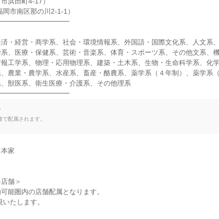
浜田町4-17）

岡市南区那の川2-1-1）

━━━━━━━━━━



経済・経営・商学系、社会・環境情報系、外国語・国際文化系、人文系
学系、医療・保健系、芸術・音楽系、体育・スポーツ系、その他文系、
情報工学系、物理・応用物理系、建築・土木系、生物・生命科学系、化
系、農業・農学系、水産系、畜産・酪農系、薬学系（４年制）、薬学系
、獣医系、衛生医療・介護系、その他理系

━━━━━━━━━━━
て
種で配属されます。
本家

店舗＞

可能圏内の店舗配属となります。
