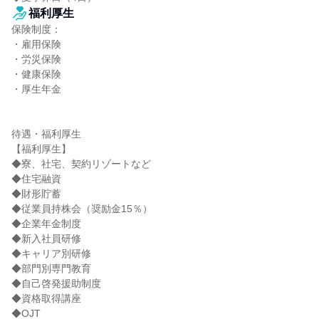
福利厚生
保険制度：

・雇用保険

・労災保険

・健康保険

・厚生年金

待遇・福利厚生

【福利厚生】

◆寮、社宅、契約リゾートなど

◆住宅融資

◆財形貯蓄

◆従業員持株会（奨励金15％）

◆企業年金制度

◆新入社員研修

◆キャリア別研修

◆部門別専門教育

◆自己啓発援助制度

◆資格取得講座

◆OJT
