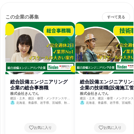
この企業の募集
すべて見る
総合設備エンジニアリング
総合設備エンジニアリン
企業の総合事務職
企業の技術職(設備施工管
理)
株式会社きんでん
株式会社きんでん
建設・土木、建設・修理・メンテナンスサー
建設・土木、建設・修理・メンテナンス
ビス、電力・ガス・水道・エネルギー
ビス、電力・ガス・水道・エネルギー
北海道、青森県、岩手県、宮城県、秋田
北海道、青森県、岩手県、宮城県、
県、山形県、福島県、茨城県、栃木県、群馬
県、山形県、福島県、茨城県、栃木県、
県、埼玉県、千葉県、東京都、神奈川県、新
県、埼玉県、千葉県、東京都、神奈川県
潟県、富山県、石川県、福井県、山梨県、長
潟県、富山県、石川県、福井県、山梨県
野県、岐阜県、静岡県、愛知県、三重県、滋
野県、岐阜県、静岡県、愛知県、三重県
賀県、京都府、大阪府、兵庫県、奈良県、和
賀県、京都府、大阪府、兵庫県、奈良県
お気に入り
お気に入り
歌山県、鳥取県、岡山県、広島県、山口県、
歌山県、鳥取県、岡山県、広島県、山口