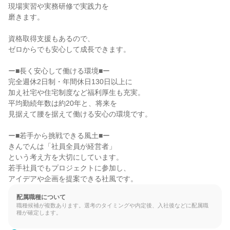
現場実習や実務研修で実践力を

磨きます。

資格取得支援もあるので、

ゼロからでも安心して成長できます。

ー■長く安心して働ける環境■ー

完全週休2日制・年間休日130日以上に

加え社宅や住宅制度など福利厚生も充実。

平均勤続年数は約20年と、将来を

見据えて腰を据えて働ける安心の環境です。

ー■若手から挑戦できる風土■ー

きんでんは「社員全員が経営者」

という考え方を大切にしています。

若手社員でもプロジェクトに参加し、

アイデアや企画を提案できる社風です。
配属職種について
職種候補が複数あります。選考のタイミングや内定後、入社後などに配属職
種が確定します。