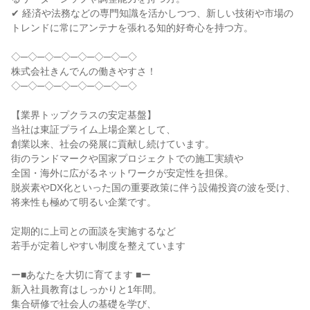
✔ 経済や法務などの専門知識を活かしつつ、新しい技術や市場の
トレンドに常にアンテナを張れる知的好奇心を持つ方。

◇─◇─◇─◇─◇─◇─◇─◇

株式会社きんでんの働きやすさ！

◇─◇─◇─◇─◇─◇─◇─◇

【業界トップクラスの安定基盤】

当社は東証プライム上場企業として、

創業以来、社会の発展に貢献し続けています。

街のランドマークや国家プロジェクトでの施工実績や

全国・海外に広がるネットワークが安定性を担保。

脱炭素やDX化といった国の重要政策に伴う設備投資の波を受け、

将来性も極めて明るい企業です。

定期的に上司との面談を実施するなど

若手が定着しやすい制度を整えています

ー■あなたを大切に育てます ■ー

新入社員教育はしっかりと1年間。

集合研修で社会人の基礎を学び、
