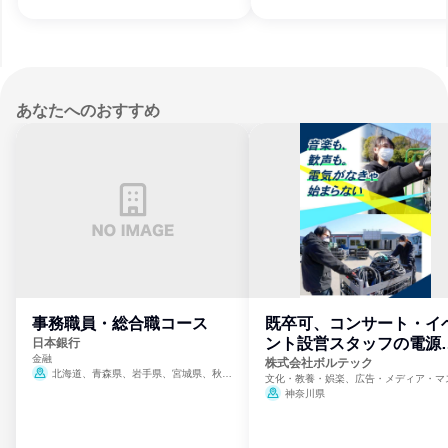
徳島県、香川県、愛媛県、高知県、福岡県、
徳島県、香川県、愛媛県、高知県、福岡
熊本県、大分県、宮崎県、鹿児島県、沖縄
熊本県、大分県、宮崎県、鹿児島県、沖
県
県
あなたへのおすすめ
事務職員・総合職コース
既卒可、コンサート・イ
ント設営スタッフの電源
日本銀行
金融
門
株式会社ボルテック
北海道、青森県、岩手県、宮城県、秋田
文化・教養・娯楽、広告・メディア・マ
県、山形県、福島県、茨城県、群馬県、埼玉
ミ、電力・ガス・水道・エネルギー
神奈川県
県、東京都、神奈川県、新潟県、富山県、石
川県、福井県、山梨県、長野県、静岡県、愛
知県、京都府、大阪府、兵庫県、鳥取県、島