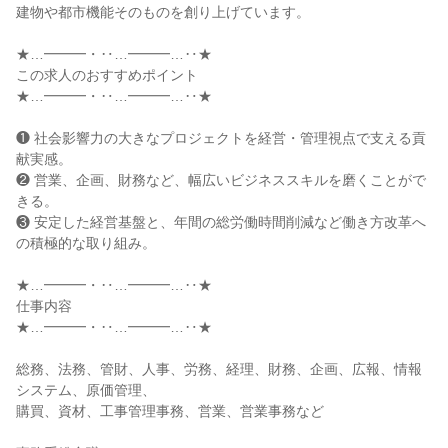
建物や都市機能そのものを創り上げています。

★…━━━・‥…━━━…‥★

この求人のおすすめポイント

★…━━━・‥…━━━…‥★

❶ 社会影響力の大きなプロジェクトを経営・管理視点で支える貢
献実感。

❷ 営業、企画、財務など、幅広いビジネススキルを磨くことがで
きる。

❸ 安定した経営基盤と、年間の総労働時間削減など働き方改革へ
の積極的な取り組み。

★…━━━・‥…━━━…‥★

仕事内容

★…━━━・‥…━━━…‥★

総務、法務、管財、人事、労務、経理、財務、企画、広報、情報
システム、原価管理、

購買、資材、工事管理事務、営業、営業事務など
