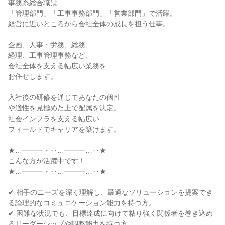
事務系総合職は

「管理部門」「工事事務部門」「営業部門」で活躍。

経営に近いところから会社全体の成長を担う仕事。

企画、人事・労務、総務、

経理、工事管理事務など、

会社全体を支える幅広い業務を

お任せします。

入社後の研修を通じてあなたの個性

や適性を見極めた上で配属を決定。

社会インフラを支える幅広い

フィールドでキャリアを築けます。

★…━━━・‥…━━━…‥★

こんな方が活躍中です！

★…━━━・‥…━━━…‥★

✔ 相手のニーズを深く理解し、最適なソリューションを提案でき
る論理的なコミュニケーション能力を持つ方。

✔ 困難な状況でも、目標達成に向けて粘り強く関係者を巻き込め
るリーダーシップや調整能力を持つ方。
