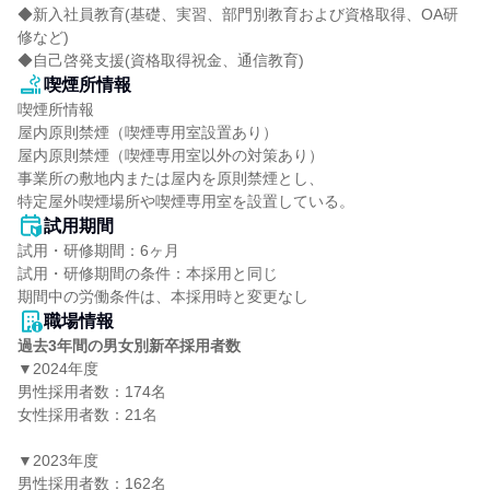
◆新入社員教育(基礎、実習、部門別教育および資格取得、OA研
修など)

◆自己啓発支援(資格取得祝金、通信教育)
喫煙所情報
喫煙所情報

屋内原則禁煙（喫煙専用室設置あり）

屋内原則禁煙（喫煙専用室以外の対策あり）

事業所の敷地内または屋内を原則禁煙とし、

特定屋外喫煙場所や喫煙専用室を設置している。
試用期間
試用・研修期間：6ヶ月

試用・研修期間の条件：本採用と同じ

職場情報
過去3年間の男女別新卒採用者数
▼2024年度

男性採用者数：174名

女性採用者数：21名

▼2023年度

男性採用者数：162名
