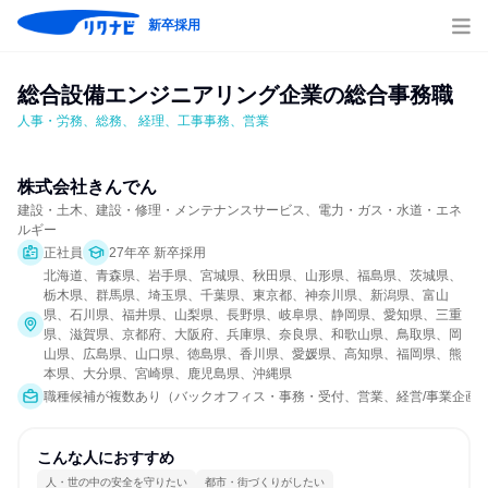
新卒採用
総合設備エンジニアリング企業の総合事務職
人事・労務、総務、 経理、工事事務、営業
株式会社きんでん
建設・土木、建設・修理・メンテナンスサービス、電力・ガス・水道・エネ
ルギー
正社員
27年卒 新卒採用
北海道、青森県、岩手県、宮城県、秋田県、山形県、福島県、茨城県、
栃木県、群馬県、埼玉県、千葉県、東京都、神奈川県、新潟県、富山
県、石川県、福井県、山梨県、長野県、岐阜県、静岡県、愛知県、三重
県、滋賀県、京都府、大阪府、兵庫県、奈良県、和歌山県、鳥取県、岡
山県、広島県、山口県、徳島県、香川県、愛媛県、高知県、福岡県、熊
本県、大分県、宮崎県、鹿児島県、沖縄県
職種候補が複数あり（バックオフィス・事務・受付、営業、経営/事業企画、経理
こんな人におすすめ
人・世の中の安全を守りたい
都市・街づくりがしたい