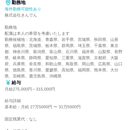
勤務地
海外勤務可能性あり
株式会社きんでん

勤務地

配属は本人の希望を考慮いたします

勤務候補地：北海道、青森県、岩手県、宮城県、秋田県、山形
県、福島県、茨城県、栃木県、群馬県、埼玉県、千葉県、東京
都、神奈川県、新潟県、富山県、石川県、福井県、山梨県、長野
県、岐阜県、静岡県、愛知県、三重県、滋賀県、京都府、大阪
府、兵庫県、奈良県、和歌山県、鳥取県、岡山県、広島県、山口
県、徳島県、香川県、愛媛県、高知県、福岡県、熊本県、大分
県、宮崎県、鹿児島県、沖縄県
給与
月給275,000円～315,000円
給与詳細

基本給：月給 27万5000円 〜 31万5000円

固定残業代：なし
