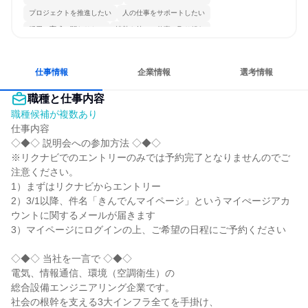
プロジェクトを推進したい
人の仕事をサポートしたい
採用・育成に関わりたい
情熱を持って仕事に取り組む
コミュニケーションが活発
チームワークを重視
長く同じ会社に居続けられる
多様な職種の人と関われる
仕事情報
企業情報
選考情報
職種と仕事内容
職種候補が複数あり
仕事内容

◇◆◇ 説明会への参加方法 ◇◆◇

※リクナビでのエントリーのみでは予約完了となりませんのでご
注意ください。

1）まずはリクナビからエントリー

2）3/1以降、件名「きんでんマイページ」というマイぺージアカ
ウントに関するメールが届きます

3）マイページにログインの上、ご希望の日程にご予約ください

◇◆◇ 当社を一言で ◇◆◇

電気、情報通信、環境（空調衛生）の

総合設備エンジニアリング企業です。

社会の根幹を支える3大インフラ全てを手掛け、
