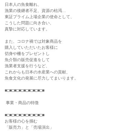
日本人の魚食離れ、

漁業の後継者不足、資源の枯渇…

東証プライム上場企業の使命として、

こうした問題に向き合い、

真摯に対応しています。

また、コロナ禍では対象商品を

購入していただいたお客様に

切身や柵をプレゼントし

魚介類の販売促進をして

漁業者支援を行うなど、

これからも日本の水産業への貢献、

魚食文化の発展に尽力してまいります。

■□■□■□■□■□■□■□■□■

 事業・商品の特徴

■□■□■□■□■□■□■□■□■

お客様の心を掴む

「販売力」と「売場演出」
