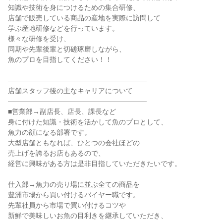
知識や技術を身につけるための集合研修、

店舗で販売している商品の産地を実際に訪問して

学ぶ産地研修などを行っています。

様々な研修を受け、

同期や先輩後輩と切磋琢磨しながら、

魚のプロを目指してください！！

――――――――――――――――――――

店舗スタッフ後の主なキャリアについて

――――――――――――――――――――

■営業部→副店長、店長、課長など

身に付けた知識・技術を活かして魚のプロとして、

魚力の顔になる部署です。

大型店舗ともなれば、ひとつの会社ほどの

売上げを誇るお店もあるので、

経営に興味がある方は是非目指していただきたいです。

仕入部→魚力の売り場に並ぶ全ての商品を

豊洲市場から買い付けるバイヤー職です。

先輩社員から市場で買い付けるコツや

新鮮で美味しいお魚の目利きを継承していただき、
