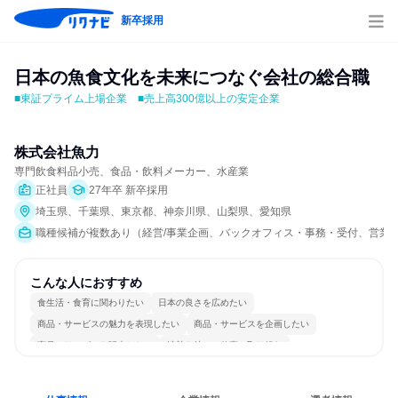
新卒採用
日本の魚食文化を未来につなぐ会社の総合職
■東証プライム上場企業　■売上高300億以上の安定企業
株式会社魚力
専門飲食料品小売、食品・飲料メーカー、水産業
正社員
27年卒 新卒採用
埼玉県、千葉県、東京都、神奈川県、山梨県、愛知県
職種候補が複数あり（経営/事業企画、バックオフィス・事務・受付、営業、飲
こんな人におすすめ
食生活・食育に関わりたい
日本の良さを広めたい
商品・サービスの魅力を表現したい
商品・サービスを企画したい
商品・サービスを販売したい
情熱を持って仕事に取り組む
コミュニケーションが活発
多様な職種の人と関われる
一つの専門分野を極める
人とたくさん会話する