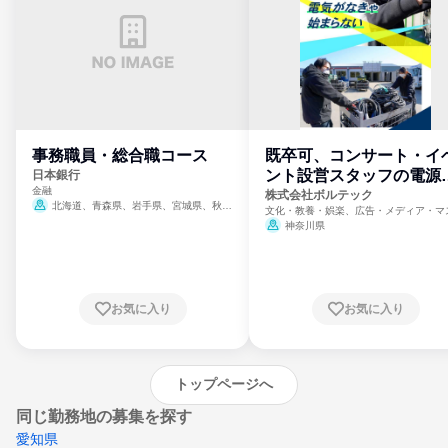
事務職員・総合職コース
既卒可、コンサート・イ
ント設営スタッフの電源
日本銀行
金融
門
株式会社ボルテック
北海道、青森県、岩手県、宮城県、秋田
文化・教養・娯楽、広告・メディア・マ
県、山形県、福島県、茨城県、群馬県、埼玉
ミ、電力・ガス・水道・エネルギー
神奈川県
県、東京都、神奈川県、新潟県、富山県、石
川県、福井県、山梨県、長野県、静岡県、愛
知県、京都府、大阪府、兵庫県、鳥取県、島
根県、岡山県、広島県、山口県、徳島県、香
川県、愛媛県、高知県、福岡県、佐賀県、長
お気に入り
お気に入り
崎県、熊本県、大分県、宮崎県、鹿児島県、
沖縄県
トップページへ
同じ勤務地の募集を探す
愛知県