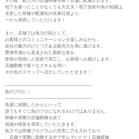
その後、数カ月の店舗研修を経て店舗に配属されます。

包丁を握ったことがなくても大丈夫！包丁技術や魚の知識は、

充実した研修や配属先の先輩社員より、

一から習得していただけます！

また、店舗では魚力の顔として、

お客様とのコミュニケーションを楽しみながら、

会社の魅力のひとつである販売力を身に着けます。

豊洲市場から直送された新鮮な魚を、

皆様が習得した技術で加工し、お客様へお届けします。

店舗勤務で様々なスキルを培い、

その先のステップへ活かしていただきます！

――――――――――――――――――――

魚のプロに！

――――――――――――――――――――

魚屋に就職したからといって、

誰でもすぐに魚のプロになれるわけではありません。

研修や実際の店舗勤務を経て、

知識や技術を習得していただきます。

魚力では研修プログラムの充実に力を入れており

、店舗で実際に勤務する中で学んでいただく店舗研修、
