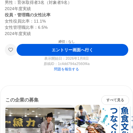
男性：育休取得者3名（対象者9名）

役員・管理職の女性比率
女性役員比率：11.1%

女性管理職比率：6.5%

締切：なし
エントリー画面へ行く
表示開始日：2026年1月8日
原稿ID：
1c4dd794a2560f4a
問題を報告する
この企業の募集
すべて見る