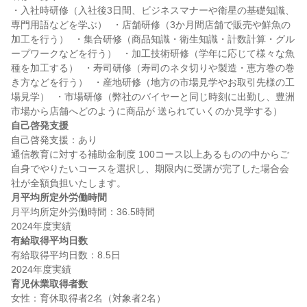
・入社時研修（入社後3日間、ビジネスマナーや衛星の基礎知識、
専門用語などを学ぶ）  ・店舗研修（3か月間店舗で販売や鮮魚の
加工を行う）  ・集合研修（商品知識・衛生知識・計数計算・グル
ープワークなどを行う）  ・加工技術研修（学年に応じて様々な魚
種を加工する）  ・寿司研修（寿司のネタ切りや製造・恵方巻の巻
き方などを行う）  ・産地研修（地方の市場見学やお取引先様の工
場見学）  ・市場研修（弊社のバイヤーと同じ時刻に出勤し、豊洲
自己啓発支援
自己啓発支援：あり

通信教育に対する補助金制度 100コース以上あるものの中からご
自身でやりたいコースを選択し、期限内に受講が完了した場合会
月平均所定外労働時間
月平均所定外労働時間：36.5時間

有給取得平均日数
有給取得平均日数：8.5日

育児休業取得者数
女性：育休取得者2名（対象者2名）
