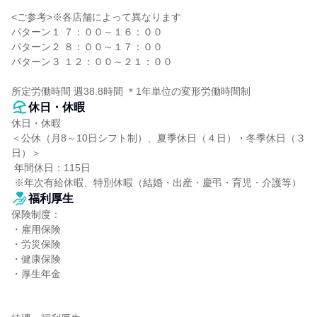
<ご参考>※各店舗によって異なります

パターン１ ７：００～１６：００

パターン２ ８：００～１７：００

パターン３ １２：００～２１：００

所定労働時間 週38.8時間 ＊1年単位の変形労働時間制
休日・休暇
休日・休暇

＜公休（月8～10日シフト制）、夏季休日（４日）・冬季休日（３
日）＞

 年間休日：115日

 ※年次有給休暇、特別休暇（結婚・出産・慶弔・育児・介護等）
福利厚生
保険制度：

・雇用保険

・労災保険

・健康保険

・厚生年金
