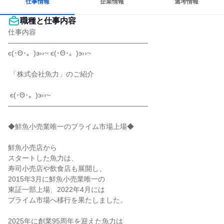
仕事情報
企業情報
選考情報
職種と仕事内容
仕事内容

――――――――――――――――――――

є(･Θ･。)э››~ є(･Θ･。)э››~

 「株式会社魚力」のご紹介

 є(･Θ･。)э››~

――――――――――――――――――――

◆鮮魚小売業唯一のプライム市場上場◆

鮮魚小売店から

スタートした魚力は、

寿司小売店や飲食店も展開し、

2015年3月に鮮魚小売業唯一の

東証一部上場、2022年4月には

プライム市場へ移行を果たしました。

2025年に創業95周年を迎えた魚力は
