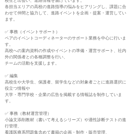
校生と出会い、進路情報を届けています。

各担当エリアの高校の進路指導の悩みをヒアリングし、課題に合
わせて仲間と協力して、進路イベントを企画・提案・運営してい
ます。

✅ 事務（イベントサポート）

ペアのイベントコーディネーターのサポート業務を中心に行いま
す。

高校への案内資料の作成やイベントの準備・運営サポート、社内
外の関係者との各種調整を行い、

チームの活動を支援します。

✅ 編集

高校生や大学生、保護者、留学生などの対象者ごとに進路選択に
役立つ情報や

大学・専門学校・企業の広告を掲載する情報誌を制作していま
す。

✅ 事務（教材運営管理）

小論文添削教材（書いて考えるシリーズ）や適性診断テストの進
行管理、

看護医療系問題集含めて書籍の企画・制作・販売管理、
