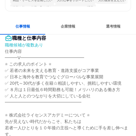
商品・サービスを企画したい
人の仕事をサポートしたい
人の成長を支えたい
情熱を持って仕事に取り組む
コミュニケーションが活発
明確な目標を追いかける
人とたくさん会話する
仕事情報
企業情報
選考情報
職種と仕事内容
職種候補が複数あり
仕事内容

━━━V━━━━━━━━━━━━━━━

⭐ この求人のポイント ⭐

✅ 若者の未来を支える教育・進路支援がコア事業

✅ 日本と海外を教育でつなぐグローバルな事業展開

✅ 20代～30代が多く在籍☆相談しやすい、挑戦しやすい環境

✅ ８月は１日最低６時間勤務も可能！メリハリのある働き方

✅ 人と人とのつながりを大切にしている会社

━━━━━━━━━━━━━━━━━━

⭐ 株式会社ライセンスアカデミーについて ⭐

先が見えない時代だからこそ、私たちは

若者一人ひとりを１０年後の主役へと導くために手を差し伸べま
す。
