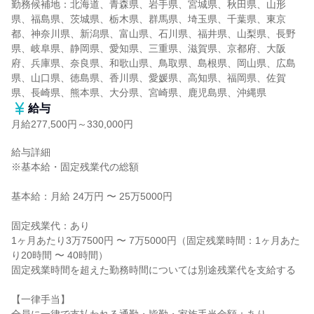
勤務候補地：北海道、青森県、岩手県、宮城県、秋田県、山形
県、福島県、茨城県、栃木県、群馬県、埼玉県、千葉県、東京
都、神奈川県、新潟県、富山県、石川県、福井県、山梨県、長野
県、岐阜県、静岡県、愛知県、三重県、滋賀県、京都府、大阪
府、兵庫県、奈良県、和歌山県、鳥取県、島根県、岡山県、広島
県、山口県、徳島県、香川県、愛媛県、高知県、福岡県、佐賀
県、長崎県、熊本県、大分県、宮崎県、鹿児島県、沖縄県
給与
月給277,500円～330,000円
給与詳細

※基本給・固定残業代の総額

基本給：月給 24万円 〜 25万5000円

固定残業代：あり

1ヶ月あたり3万7500円 〜 7万5000円（固定残業時間：1ヶ月あた
り20時間 〜 40時間）

固定残業時間を超えた勤務時間については別途残業代を支給する

【一律手当】
