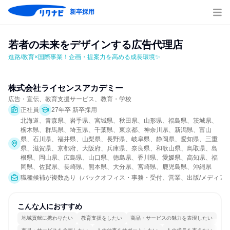
新卒採用
若者の未来をデザインする広告代理店
進路/教育×国際事業！企画・提案力を高める成長環境✨
株式会社ライセンスアカデミー
広告・宣伝、教育支援サービス、教育・学校
正社員
27年卒 新卒採用
北海道、青森県、岩手県、宮城県、秋田県、山形県、福島県、茨城県、
栃木県、群馬県、埼玉県、千葉県、東京都、神奈川県、新潟県、富山
県、石川県、福井県、山梨県、長野県、岐阜県、静岡県、愛知県、三重
県、滋賀県、京都府、大阪府、兵庫県、奈良県、和歌山県、鳥取県、島
根県、岡山県、広島県、山口県、徳島県、香川県、愛媛県、高知県、福
岡県、佐賀県、長崎県、熊本県、大分県、宮崎県、鹿児島県、沖縄県
職種候補が複数あり（バックオフィス・事務・受付、営業、出版/メディア/
こんな人におすすめ
地域貢献に携わりたい
教育支援をしたい
商品・サービスの魅力を表現したい