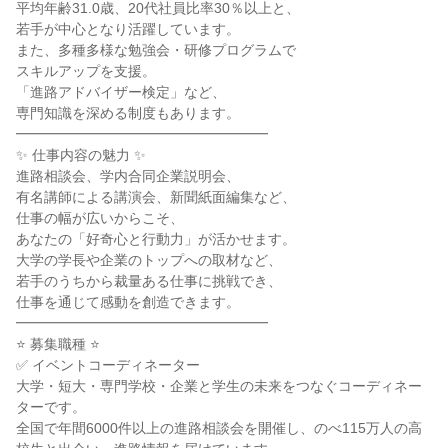
平均年齢31.0歳、20代社員比率30％以上と、

若手が中心となり活躍しています。

また、多種多様な勉強会・研修プログラムで

スキルアップを支援。

「進路アドバイザー検定」など、

専門知識を深める制度もあります。

━━━━━━━━━━━━━━━━━━

✨ 仕事内容の魅力 ✨

進路相談会、学内合同企業説明会、

有名講師による講演会、新聞紙面編集など、

仕事の幅が広いからこそ、

あなたの「好奇心と行動力」が活かせます。

大学の学長や企業のトップへの取材など、

若手のうちから裁量ある仕事に挑戦でき、

仕事を通じて感動を創造できます。

━━━━━━━━━━━━━━━━━━

⭐ 募集職種 ⭐

✅ イベントコーディネーター

大学・短大・専門学校・企業と学生の未来をつなぐコーディネー
ターです。

全国で年間6000件以上の進路相談会を開催し、のべ115万人の高