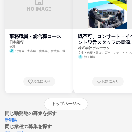
事務職員・総合職コース
既卒可、コンサート・イ
ント設営スタッフの電源
日本銀行
金融
門
株式会社ボルテック
北海道、青森県、岩手県、宮城県、秋田
文化・教養・娯楽、広告・メディア・マ
県、山形県、福島県、茨城県、群馬県、埼玉
ミ、電力・ガス・水道・エネルギー
神奈川県
県、東京都、神奈川県、新潟県、富山県、石
川県、福井県、山梨県、長野県、静岡県、愛
知県、京都府、大阪府、兵庫県、鳥取県、島
根県、岡山県、広島県、山口県、徳島県、香
川県、愛媛県、高知県、福岡県、佐賀県、長
お気に入り
お気に入り
崎県、熊本県、大分県、宮崎県、鹿児島県、
沖縄県
トップページへ
同じ勤務地の募集を探す
新潟県
同じ業種の募集を探す