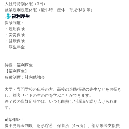
入社時特別休暇（3日）

就業規則規定休暇（慶弔時、産休、育児休暇 等）
福利厚生
保険制度：

・雇用保険

・労災保険

・健康保険

・厚生年金

待遇・福利厚生

【福利厚生】

各種制度：社内勉強会

大学・専門学校の広報の方、高校の進路指導の先生などをお招き
し、顧客サイドの生の声を学ぶことができます。

終了後の質疑応答では、いつも白熱した議論が繰り広げられま
す。

■福利厚生

慶弔見舞金制度、財形貯蓄、保養所（4ヵ所）、部活動等支援費、