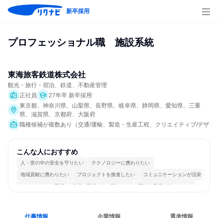
新卒採用
プロフェッショナル職　施設系統
東海旅客鉄道株式会社
観光・旅行・宿泊、鉄道、不動産管理
正社員
27年卒 新卒採用
東京都、神奈川県、山梨県、長野県、岐阜県、静岡県、愛知県、三重
県、滋賀県、京都府、大阪府
職種候補が複数あり（交通/運輸、製造・生産工程、クリエイティブ/デザイン
こんな人におすすめ
人・世の中の安全を守りたい
テクノロジーに携わりたい
地域貢献に携わりたい
プロジェクトを推進したい
コミュニケーションが活発
チームワークを重視
多様な職種の人と関われる
明確な目標を追いかける
仕事情報
企業情報
選考情報