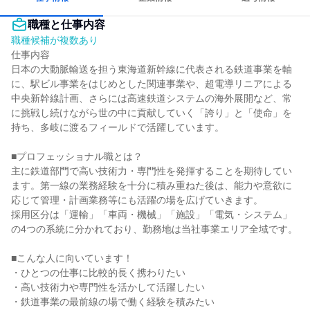
職種と仕事内容
職種候補が複数あり
仕事内容

日本の大動脈輸送を担う東海道新幹線に代表される鉄道事業を軸
に、駅ビル事業をはじめとした関連事業や、超電導リニアによる
中央新幹線計画、さらには高速鉄道システムの海外展開など、常
に挑戦し続けながら世の中に貢献していく「誇り」と「使命」を
持ち、多岐に渡るフィールドで活躍しています。

■プロフェッショナル職とは？

主に鉄道部門で高い技術力・専門性を発揮することを期待してい
ます。第一線の業務経験を十分に積み重ねた後は、能力や意欲に
応じて管理・計画業務等にも活躍の場を広げていきます。

採用区分は「運輸」「車両・機械」「施設」「電気・システム」
の4つの系統に分かれており、勤務地は当社事業エリア全域です。

■こんな人に向いています！

・ひとつの仕事に比較的長く携わりたい

・高い技術力や専門性を活かして活躍したい

・鉄道事業の最前線の場で働く経験を積みたい
