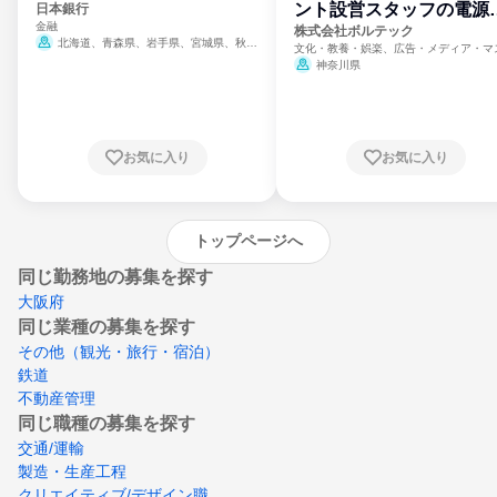
ント設営スタッフの電源
日本銀行
金融
門
株式会社ボルテック
北海道、青森県、岩手県、宮城県、秋田
文化・教養・娯楽、広告・メディア・マ
県、山形県、福島県、茨城県、群馬県、埼玉
ミ、電力・ガス・水道・エネルギー
神奈川県
県、東京都、神奈川県、新潟県、富山県、石
川県、福井県、山梨県、長野県、静岡県、愛
知県、京都府、大阪府、兵庫県、鳥取県、島
根県、岡山県、広島県、山口県、徳島県、香
川県、愛媛県、高知県、福岡県、佐賀県、長
お気に入り
お気に入り
崎県、熊本県、大分県、宮崎県、鹿児島県、
沖縄県
トップページへ
同じ勤務地の募集を探す
大阪府
同じ業種の募集を探す
その他（観光・旅行・宿泊）
鉄道
不動産管理
同じ職種の募集を探す
交通/運輸
製造・生産工程
クリエイティブ/デザイン職