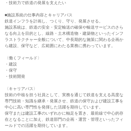
・技術力で鉄道の発展を支えたい

■施設系統の仕事内容とキャリアパス

鉄道インフラを計画し、つくり、守り、発展させる。

施設系統は、鉄道の安全・安定輸送の確保や輸送サービスのさら
なる向上を目的とし、線路・土木構造物・建築物といったインフ
ラストラクチャー全般について、中長期的な施策に関わる企画か
ら建設、保守など、広範囲にわたる業務に携わっています。

〈働くフィールド〉

・建設

・保守

・技術開発

〈キャリアパス〉

技術の中核を担う社員として、実務を通じて鉄道を支える高度な
専門技術・知識を継承・発展させ、鉄道の保守および建設工事を
中心に高い専門性を発揮した活躍を期待しています。

保守または建設工事のいずれかに軸足を置き、最前線で中心的存
在となることに加え、鉄道部門の企画・運営・管理といったフィ
ールドでの活躍を期待しています。
