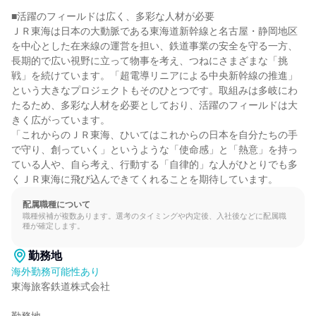
■活躍のフィールドは広く、多彩な人材が必要

ＪＲ東海は日本の大動脈である東海道新幹線と名古屋・静岡地区
を中心とした在来線の運営を担い、鉄道事業の安全を守る一方、
長期的で広い視野に立って物事を考え、つねにさまざまな「挑
戦」を続けています。「超電導リニアによる中央新幹線の推進」
という大きなプロジェクトもそのひとつです。取組みは多岐にわ
たるため、多彩な人材を必要としており、活躍のフィールドは大
きく広がっています。

「これからのＪＲ東海、ひいてはこれからの日本を自分たちの手
で守り、創っていく」というような「使命感」と「熱意」を持っ
ている人や、自ら考え、行動する「自律的」な人がひとりでも多
くＪＲ東海に飛び込んできてくれることを期待しています。
配属職種について
職種候補が複数あります。選考のタイミングや内定後、入社後などに配属職
種が確定します。
勤務地
海外勤務可能性あり
東海旅客鉄道株式会社
