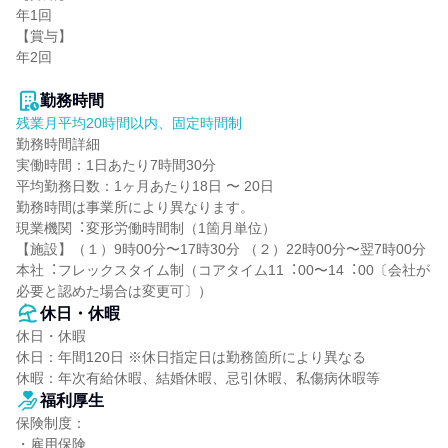
年1回

【賞与】

年2回

勤務時間
残業月平均20時間以内、固定時間制
勤務時間詳細

実働時間：1日あたり7時間30分

平均勤務日数：1ヶ月あたり18日 〜 20日

勤務時間は事業所により異なります。

現業機関︓変形労働時間制（1箇⽉単位）

【施設】（１）9時00分〜17時30分 （２）22時00分〜翌7時00分

本社︓フレックスタイム制（コアタイム11︓00〜14︓00〔会社が
必要と認めた場合は変更可〕）
休日・休暇
休日・休暇

休日：年間120日 ※休日指定日は勤務箇所により異なる

休暇：年次有給休暇、結婚休暇、忌引休暇、私傷病休暇等
福利厚生
保険制度：

・雇用保険
