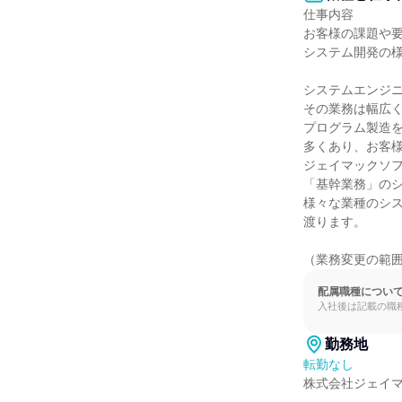
仕事内容

お客様の課題や要
システム開発の様
システムエンジ
その業務は幅広く
プログラム製造
多くあり、お客様
ジェイマックソ
「基幹業務」のシ
様々な業種のシ
渡ります。

（業務変更の範
配属職種につい
入社後は記載の職
勤務地
転勤なし
株式会社ジェイマ