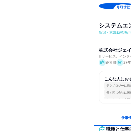
システムエ
新潟・東京勤務地が選
株式会社ジェ
ITサービス、イン
正社員
27
こんな人にお
テクノロジーに携
長く同じ会社に居
人とたくさん会話
仕事
職種と仕事