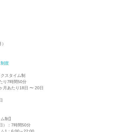
）

ム制度
クスタイム制

り7時間50分

月あたり18日 〜 20日



ム制】

）：7時間50分

：6:00～22:00
