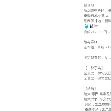
勤務地

新潟市中央区、長
※勤務地を選ぶこ
勤務候補地：新
給与
月給212,000円～2
給与詳細

基本給：月給 21万2
固定残業代：なし
【一律手当】

全員に一律で支払
全員に一律で支払
【給与】

短大/専門 卒業見
短大/専門 卒業の方
 月給：212,000円

 ※基本給：217,000円
