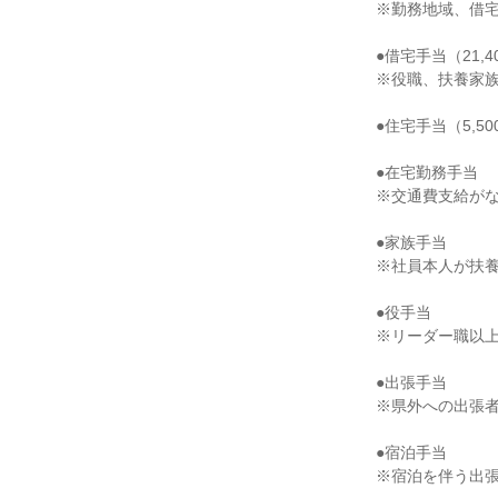
※勤務地域、借宅
●借宅手当（21,40
※役職、扶養家族
●住宅手当（5,50
●在宅勤務手当

※交通費支給がな
●家族手当

※社員本人が扶養
●役手当

※リーダー職以上
●出張手当

※県外への出張者
●宿泊手当

※宿泊を伴う出張