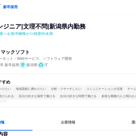
新卒採用
ンジニア|文理不問|新潟県内勤務
べる/新卒離職ゼロ/残業6h未満
イマックソフト
ターネット・Webサービス、ソフトウェア開発
年卒 新卒採用
新潟県
IT
すすめ
わりたい
地域貢献に携わりたい
分析・リサーチしたい
コミュニケーションが活発
チー
続けられる
自分の好きな場所で働ける
自分の好きな時間で働ける
多様な職種の人と関われ
する
情報
企業情報
選
内容