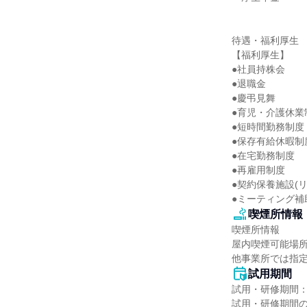
待遇・福利厚生

【福利厚生】

●社員持株会

●退職金

●慶弔見舞

●育児・介護休業制
●短時間勤務制度

●保存有給休暇制度
●在宅勤務制度

●再雇用制度

●契約保養施設(リ
●ミーティング補
喫煙所情報
喫煙所情報

屋内喫煙可能場所
他事業所では指
試用期間
試用・研修期間：