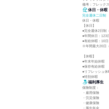
備考：フレック
休日・休暇
完全週休二日制
休日・休暇

【休日】

●完全週休2日制（
●年間休日：123日
●有給休暇：10日～
※年間最大20日（
【休暇】

●年末年始休暇

●保存有給休暇

●リフレッシュ休暇
●特別休暇
福利厚生
保険制度：

・雇用保険

・労災保険

・健康保険

・厚生年金
