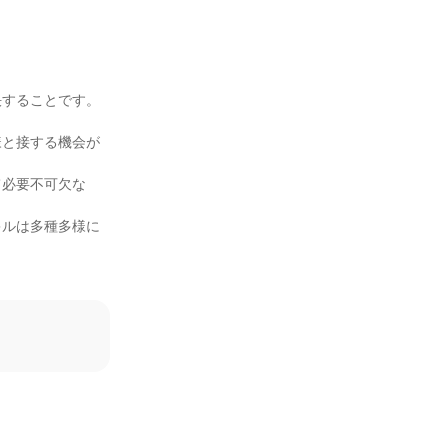
決することです。
様と接する機会が
て必要不可欠な
キルは多種多様に