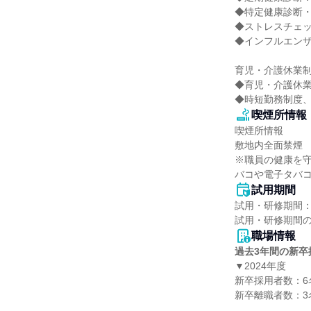
◆特定健康診断・
◆ストレスチェッ
◆インフルエンザ
育児・介護休業制
◆育児・介護休業
◆時短勤務制度
喫煙所情報
喫煙所情報

敷地内全面禁煙

※職員の健康を
バコや電子タバ
試用期間
試用・研修期間：
職場情報
過去3年間の新卒
▼2024年度

新卒採用者数：6名
新卒離職者数：3名