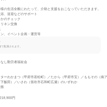
様の生活全般にわたって、介助と支援をおこなっていただきます。

浴、送迎などのサポート

かのチェック

リネン交換



ョン、イベント企画・運営等
て
種で配属されます。
なし勤労者福祉会

ンターわかまつ（甲府市若松町）／たから（甲府市宝）／ももその（南
下飯田）／いさわ（笛吹市石和町広瀬）のいずれか

梨県
18,900円