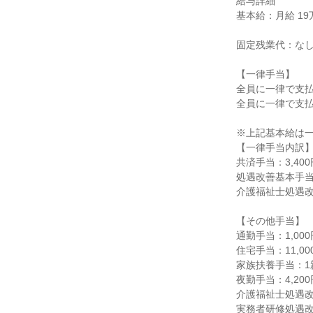
給与詳細

基本給：月給 19万9
固定残業代：なし
【一律手当】

全員に一律で支払
全員に一律で支払
※上記基本給は一
【一律手当内訳】
共済手当：3,400円
処遇改善基本手当：2
介護福祉士処遇改
【その他手当】

通勤手当：1,000
住宅手当：11,0
家族扶養手当：1親
夜勤手当：4,200
介護福祉士処遇改善
実務者研修処遇改善