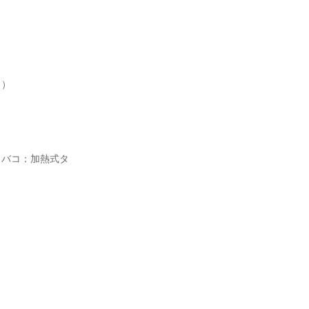
）

タバコ：加熱式タ