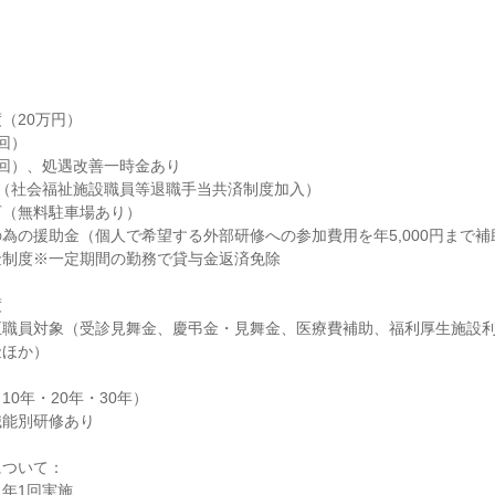
（20万円）

）

回）、処遇改善一時金あり

（社会福祉施設職員等退職手当共済制度加入）

（無料駐車場あり）

為の援助金（個人で希望する外部研修への参加費用を年5,000円まで補助
制度※一定期間の勤務で貸与金返済免除



正職員対象（受診見舞金、慶弔金・見舞金、医療費補助、福利厚生施設
ほか）

0年・20年・30年）

能別研修あり

ついて：

年1回実施
