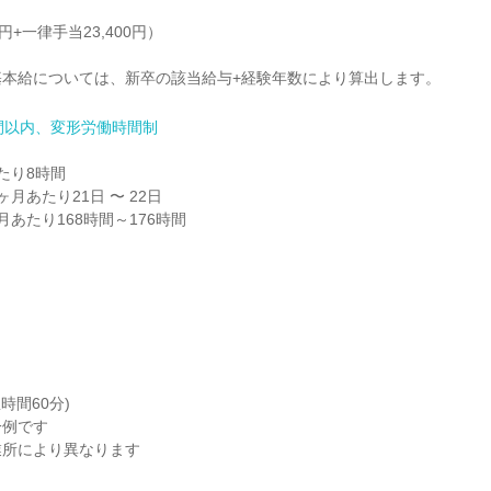
円+一律手当23,400円）

基本給については、新卒の該当給与+経験年数により算出します。
間以内、変形労働時間制
り8時間

月あたり21日 〜 22日

あたり168時間～176時間

間60分)

例です

所により異なります
