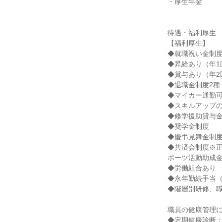
・厚生年金

待遇・福利厚生

【福利厚生】

◆就職祝い金制度
◆昇給あり（年1回
◆賞与あり（年2
◆退職金制度2種
◆マイカー通勤可
◆スキルアップの
◆修学援助貸与金
◆奨学金制度

◆慶弔見舞金制度
◆共済会制度※
ポーツ活動助成金
◆労働組合あり

◆永年勤続手当（1
◆階層別研修、職
職員の健康管理に
◆定期健康診断：