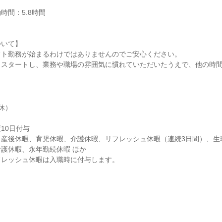
間：5.8時間

いて】

ト勤務が始まるわけではありませんのでご安心ください。

らスタートし、業務や職場の雰囲気に慣れていただいたうえで、他の時
。
）

0日付与

・産後休暇、育児休暇、介護休暇、リフレッシュ休暇（連続3日間）、生
護休暇、永年勤続休暇 ほか

フレッシュ休暇は入職時に付与します。