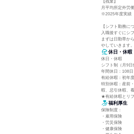
【残業】

月平均所定外労働時
※2025年度実績

【シフト勤務につ
入職後すぐにシフ
まずは日勤帯か
やしていきます
休日・休暇
休日・休暇

シフト制（月9日休
年間休日：108日

有給休暇：初年度1
特別休暇：産前
暇、忌引休暇、看
★有給休暇とリ
福利厚生
保険制度：

・雇用保険

・労災保険

・健康保険
