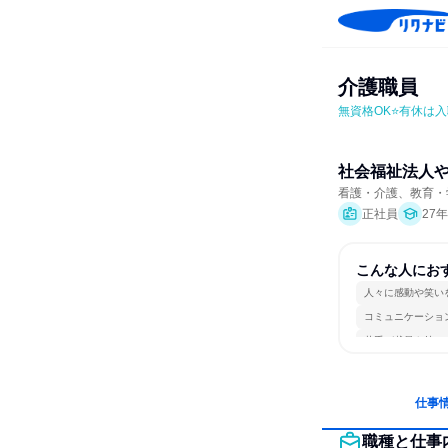
介護職員
無資格OK⭐有休は
社会福祉法人
看護・介護、教育・
正社員
27
こんな人にお
人々に感動や笑い
コミュニケーショ
若手が裁量を持て
仕事
職種と仕事