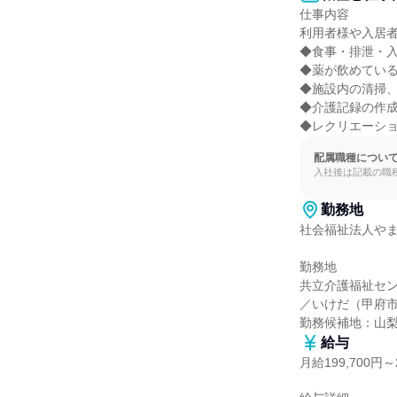
仕事内容

利用者様や入居者
◆食事・排泄・入
◆薬が飲めている
◆施設内の清掃、
◆介護記録の作成
◆レクリエーシ
配属職種につい
入社後は記載の職
勤務地
社会福祉法人やま
勤務地

共立介護福祉セ
／いけだ（甲府市
勤務候補地：山
給与
月給199,700円～2