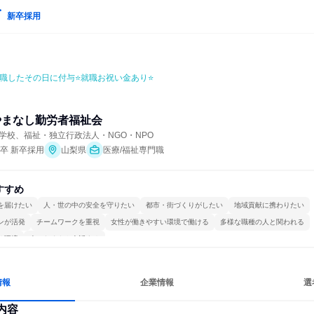
新卒採用
入職したその日に付与⭐就職お祝い金あり⭐
やまなし勤労者福祉会　
学校、福祉・独立行政法人・NGO・NPO
年卒 新卒採用
山梨県
医療/福祉専門職
すすめ
を届けたい
人・世の中の安全を守りたい
都市・街づくりがしたい
地域貢献に携わりたい
ンが活発
チームワークを重視
女性が働きやすい環境で働ける
多様な職種の人と関われる
る環境
人とたくさん会話する
情報
企業情報
選
内容