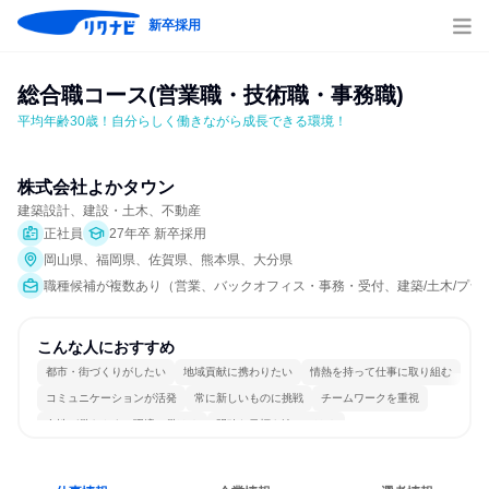
新卒採用
総合職コース(営業職・技術職・事務職)
平均年齢30歳！自分らしく働きながら成長できる環境！
株式会社よかタウン
建築設計、建設・土木、不動産
正社員
27年卒 新卒採用
岡山県、福岡県、佐賀県、熊本県、大分県
職種候補が複数あり（営業、バックオフィス・事務・受付、建築/土木/プラ
こんな人におすすめ
都市・街づくりがしたい
地域貢献に携わりたい
情熱を持って仕事に取り組む
コミュニケーションが活発
常に新しいものに挑戦
チームワークを重視
女性が働きやすい環境で働ける
明確な目標を追いかける
若手が裁量を持てる環境
人とたくさん会話する