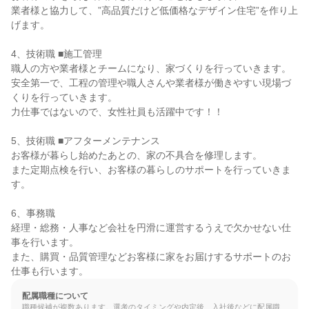
業者様と協力して、”高品質だけど低価格なデザイン住宅”を作り上
げます。

4、技術職 ■施工管理

職人の方や業者様とチームになり、家づくりを行っていきます。

安全第一で、工程の管理や職人さんや業者様が働きやすい現場づ
くりを行っていきます。

力仕事ではないので、女性社員も活躍中です！！

5、技術職 ■アフターメンテナンス

お客様が暮らし始めたあとの、家の不具合を修理します。

また定期点検を行い、お客様の暮らしのサポートを行っていきま
す。

6、事務職

経理・総務・人事など会社を円滑に運営するうえで欠かせない仕
事を行います。

また、購買・品質管理などお客様に家をお届けするサポートのお
仕事も行います。
配属職種について
職種候補が複数あります。選考のタイミングや内定後、入社後などに配属職