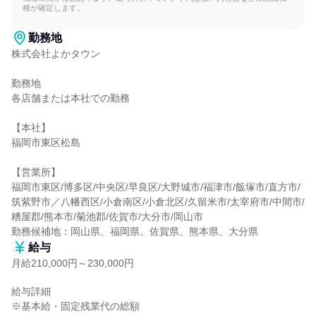
種が確定します。
勤務地
株式会社よかタウン

勤務地

各店舗または本社での勤務

【本社】

福岡市東区松島

【営業所】

福岡市東区/博多区/中央区/早良区/大野城市/福津市/飯塚市/直方市/
筑紫野市／八幡西区/小倉南区/小倉北区/久留米市/太宰府市/中間市/
糟屋郡/熊本市/菊池郡/佐賀市/大分市/岡山市

勤務候補地：岡山県、福岡県、佐賀県、熊本県、大分県
給与
月給210,000円～230,000円
給与詳細

※基本給・固定残業代の総額
