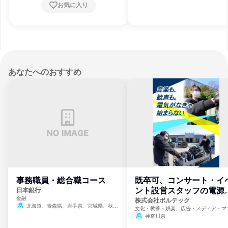
お気に入り
あなたへのおすすめ
事務職員・総合職コース
既卒可、コンサート・イ
ント設営スタッフの電源
日本銀行
金融
門
株式会社ボルテック
北海道、青森県、岩手県、宮城県、秋田
文化・教養・娯楽、広告・メディア・マ
県、山形県、福島県、茨城県、群馬県、埼玉
ミ、電力・ガス・水道・エネルギー
神奈川県
県、東京都、神奈川県、新潟県、富山県、石