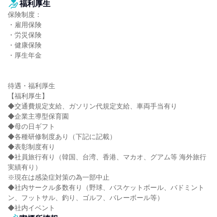
福利厚生
保険制度：

・雇用保険

・労災保険

・健康保険

・厚生年金

待遇・福利厚生

【福利厚生】

◆交通費規定支給、ガソリン代規定支給、車両手当有り

◆企業主導型保育園

◆母の日ギフト

◆各種研修制度あり（下記に記載）

◆表彰制度有り

◆社員旅行有り（韓国、台湾、香港、マカオ、グアム等 海外旅行
実績有り）

※現在は感染症対策の為一部中止

◆社内サークル多数有り（野球、バスケットボール、バドミント
ン、フットサル、釣り、ゴルフ、バレーボール等）

◆社内イベント