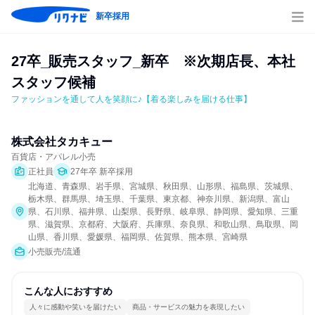
新卒採用
27卒_販売スタッフ_新卒　※次期店長、本社
スタッフ候補
ファッションを通して人を笑顔に♪【着る楽しみを届ける仕事】
株式会社タカキュー
百貨店・アパレル小売
正社員
27年卒 新卒採用
北海道、青森県、岩手県、宮城県、秋田県、山形県、福島県、茨城県、
栃木県、群馬県、埼玉県、千葉県、東京都、神奈川県、新潟県、富山
県、石川県、福井県、山梨県、長野県、岐阜県、静岡県、愛知県、三重
県、滋賀県、京都府、大阪府、兵庫県、奈良県、和歌山県、鳥取県、岡
山県、香川県、愛媛県、福岡県、佐賀県、熊本県、宮崎県
小売販売/流通
こんな人におすすめ
人々に感動や笑いを届けたい
商品・サービスの魅力を表現したい