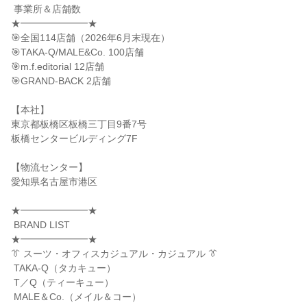
 事業所＆店舗数

★━━━━━━━★

🎯全国114店舗（2026年6月末現在）

🎯TAKA-Q/MALE&Co. 100店舗

🎯m.f.editorial 12店舗

🎯GRAND-BACK 2店舗

【本社】

東京都板橋区板橋三丁目9番7号

板橋センタービルディング7F

【物流センター】

愛知県名古屋市港区

★━━━━━━━★

 BRAND LIST

★━━━━━━━★

👔 スーツ・オフィスカジュアル・カジュアル 👔

 TAKA-Q（タカキュー）

 T／Q（ティーキュー）

 MALE＆Co.（メイル＆コー）
