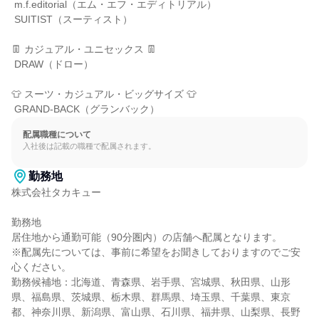
 m.f.editorial（エム・エフ・エディトリアル）

 SUITIST（スーティスト）

👖 カジュアル・ユニセックス 👖

 DRAW（ドロー）

👕 スーツ・カジュアル・ビッグサイズ 👕

 GRAND-BACK（グランバック）
配属職種について
入社後は記載の職種で配属されます。
勤務地
株式会社タカキュー

勤務地

居住地から通勤可能（90分圏内）の店舗へ配属となります。

※配属先については、事前に希望をお聞きしておりますのでご安
心ください。

勤務候補地：北海道、青森県、岩手県、宮城県、秋田県、山形
県、福島県、茨城県、栃木県、群馬県、埼玉県、千葉県、東京
都、神奈川県、新潟県、富山県、石川県、福井県、山梨県、長野