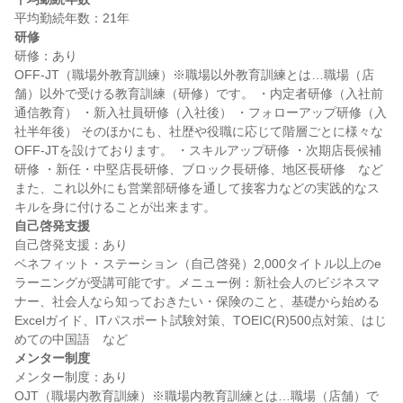
研修
研修：あり

OFF-JT（職場外教育訓練）※職場以外教育訓練とは…職場（店
舗）以外で受ける教育訓練（研修）です。 ・内定者研修（入社前
通信教育） ・新入社員研修（入社後） ・フォローアップ研修（入
社半年後） そのほかにも、社歴や役職に応じて階層ごとに様々な
OFF-JTを設けております。 ・スキルアップ研修 ・次期店長候補
研修 ・新任・中堅店長研修、ブロック長研修、地区長研修　など 
また、これ以外にも営業部研修を通して接客力などの実践的なス
自己啓発支援
自己啓発支援：あり

ベネフィット・ステーション（自己啓発）2,000タイトル以上のe
ラーニングが受講可能です。メニュー例：新社会人のビジネスマ
ナー、社会人なら知っておきたい・保険のこと、基礎から始める
Excelガイド、ITパスポート試験対策、TOEIC(R)500点対策、はじ
メンター制度
メンター制度：あり

OJT（職場内教育訓練）※職場内教育訓練とは…職場（店舗）で