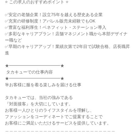
⭐ この求人のおすすめポイント ⭐

✅安定の老舗企業！設立75年を越える歴史ある企業

✅充実の研修制度！アパレル販売未経験でもOK

✅豊富な福利厚生！ベネフィット・ステーション導入

✅多彩なキャリアプラン！店舗マネジメント職から本部デザイナ
ー職など

✅早期のキャリアアップ！業績次第で2年目で試験合格、店長職昇
進

★━━━━━━━━━━━━★

 タカキューでの仕事内容

★━━━━━━━━━━━━★

🎯お客様に服を着る楽しみを届ける仕事

タカキューでは、当社の強みである

『対面接客』を大切にしています。

お客様一人ひとりのライフスタイルを理解し、

ファッションをコーディネートでご提案することで

お客様にご満足いただけるサービスを提供しています。

＿＿＿＿＿＿＿＿＿＿＿＿＿＿＿＿＿＿＿＿＿＿＿＿＿＿
