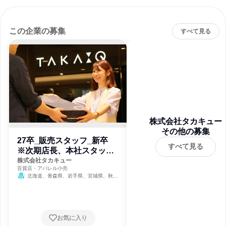
この企業の募集
すべて見る
株式会社タカキュー
その他の募集
27卒_販売スタッフ_新卒
すべて見る
※次期店長、本社スタッフ
候補
株式会社タカキュー
百貨店・アパレル小売
北海道、青森県、岩手県、宮城県、秋田
県、山形県、福島県、茨城県、栃木県、群馬
県、埼玉県、千葉県、東京都、神奈川県、新
潟県、富山県、石川県、福井県、山梨県、長
野県、岐阜県、静岡県、愛知県、三重県、滋
賀県、京都府、大阪府、兵庫県、奈良県、和
お気に入り
歌山県、鳥取県、岡山県、香川県、愛媛県、