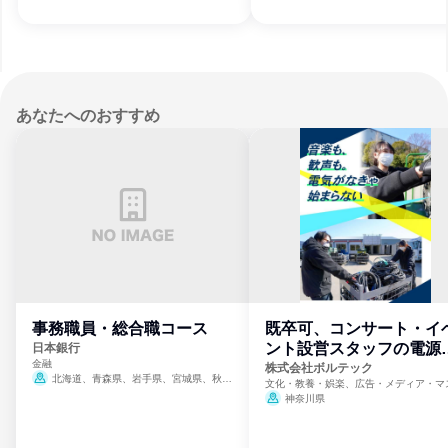
福岡県、佐賀県、熊本県、宮崎県
あなたへのおすすめ
事務職員・総合職コース
既卒可、コンサート・イ
ント設営スタッフの電源
日本銀行
金融
門
株式会社ボルテック
北海道、青森県、岩手県、宮城県、秋田
文化・教養・娯楽、広告・メディア・マ
県、山形県、福島県、茨城県、群馬県、埼玉
ミ、電力・ガス・水道・エネルギー
神奈川県
県、東京都、神奈川県、新潟県、富山県、石
川県、福井県、山梨県、長野県、静岡県、愛
知県、京都府、大阪府、兵庫県、鳥取県、島