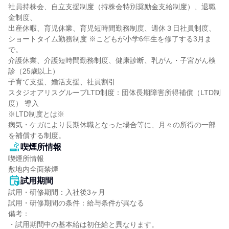
社員持株会、自立支援制度（持株会特別奨励金支給制度）、退職
金制度、

出産休暇、育児休業、育児短時間勤務制度、週休３日社員制度、

ショートタイム勤務制度 ※こどもが小学6年生を修了する3月ま
で。

介護休業、介護短時間勤務制度、健康診断、乳がん・子宮がん検
診（25歳以上）

子育て支援、婚活支援、社員割引

スタジオアリスグループLTD制度：団体長期障害所得補償（LTD制
度） 導入

※LTD制度とは※

病気・ケガにより長期休職となった場合等に、月々の所得の一部
を補償する制度。
喫煙所情報
喫煙所情報

敷地内全面禁煙
試用期間
試用・研修期間：入社後3ヶ月

試用・研修期間の条件：給与条件が異なる

備考：

・試用期間中の基本給は初任給と異なります。
