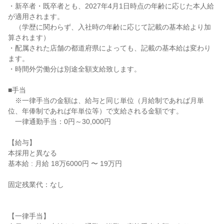
・新卒者・既卒者とも、2027年4月1日時点の年齢に応じた本人給
が適用されます。

　（学歴に関わらず、入社時の年齢に応じて記載の基本給より加
算されます）

・配属された店舗の都道府県によっても、記載の基本給は変わり
ます。

・時間外労働分は別途全額支給致します。

■手当

　※一律手当の金額は、給与と同じ単位（月給制であれば月単
位、年俸制であれば年単位等）で支給される金額です。

　一律通勤手当：0円～30,000円

【給与】

本採用と異なる

基本給 : 月給 18万6000円 〜 19万円

固定残業代：なし

【一律手当】
