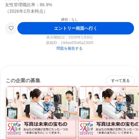
女性管理職比率：86.9%

締切：なし
エントリー画面へ行く
表示開始日：2026年1月8日
原稿ID：
194eef35d6a2300f
問題を報告する
この企業の募集
すべて見る