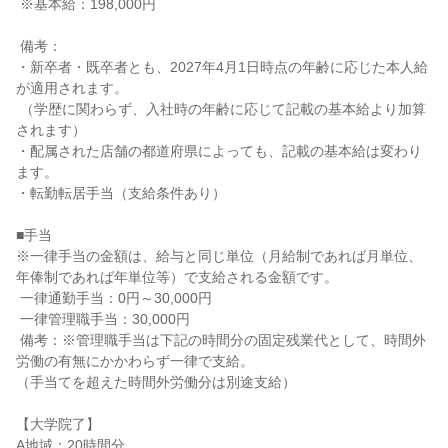
 ※基本給：198,000円

 備考：

・新卒者・既卒者とも、2027年4月1日時点の年齢に応じた本人給
が適用されます。

 （学歴に関わらず、入社時の年齢に応じて記載の基本給より加算
されます）

・配属された店舗の都道府県によっても、記載の基本給は変わり
ます。

・転勤転居手当（支給条件あり）

■手当

※一律手当の金額は、給与と同じ単位（月給制であれば月単位、
年俸制であれば年単位等）で支給される金額です。

 一律通勤手当：0円～30,000円

 一律管理職手当：30,000円

 備考：※管理職手当は下記の時間分の固定残業代として、時間外
労働の有無にかかわらず一律で支給。

（手当てを超えた時間外労働分は別途支給）

【大学院了】

A地域：20時間分
