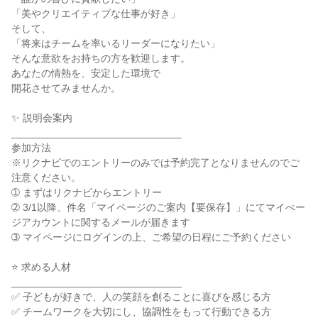
「美やクリエイティブな仕事が好き」

そして、

「将来はチームを率いるリーダーになりたい」

そんな意欲をお持ちの方を歓迎します。

あなたの情熱を、安定した環境で

開花させてみませんか。

✨ 説明会案内

______________________________

参加方法

※リクナビでのエントリーのみでは予約完了となりませんのでご
注意ください。

➀ まずはリクナビからエントリー

➁ 3/1以降、件名「マイページのご案内【要保存】」にてマイぺー
ジアカウントに関するメールが届きます

➂ マイページにログインの上、ご希望の日程にご予約ください

⭐ 求める人材

______________________________

✅ 子どもが好きで、人の笑顔を創ることに喜びを感じる方

✅ チームワークを大切にし、協調性をもって行動できる方
