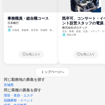
事務職員・総合職コース
既卒可、コンサート・イ
ント設営スタッフの電源
日本銀行
金融
門
株式会社ボルテック
北海道、青森県、岩手県、宮城県、秋田
文化・教養・娯楽、広告・メディア・マ
県、山形県、福島県、茨城県、群馬県、埼玉
ミ、電力・ガス・水道・エネルギー
神奈川県
県、東京都、神奈川県、新潟県、富山県、石
川県、福井県、山梨県、長野県、静岡県、愛
知県、京都府、大阪府、兵庫県、鳥取県、島
根県、岡山県、広島県、山口県、徳島県、香
川県、愛媛県、高知県、福岡県、佐賀県、長
お気に入り
お気に入り
崎県、熊本県、大分県、宮崎県、鹿児島県、
沖縄県
トップページへ
同じ勤務地の募集を探す
宮城県
同じ業種の募集を探す
理容・美容・エステ
冠婚葬祭・イベント