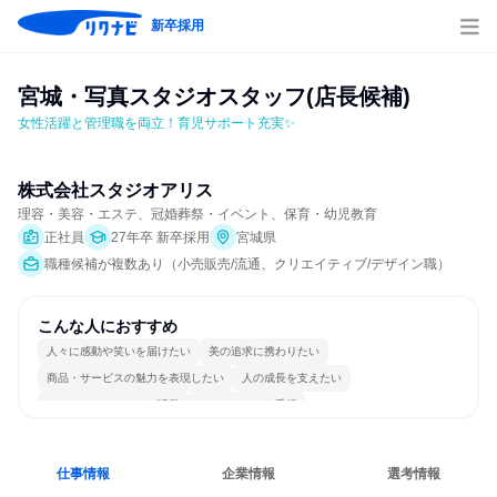
新卒採用
宮城・写真スタジオスタッフ(店長候補)
女性活躍と管理職を両立！育児サポート充実✨
株式会社スタジオアリス
理容・美容・エステ、冠婚葬祭・イベント、保育・幼児教育
正社員
27年卒 新卒採用
宮城県
職種候補が複数あり（小売販売/流通、クリエイティブ/デザイン職）
こんな人におすすめ
人々に感動や笑いを届けたい
美の追求に携わりたい
商品・サービスの魅力を表現したい
人の成長を支えたい
コミュニケーションが活発
チームワークを重視
女性が働きやすい環境で働ける
長く同じ会社に居続けられる
若手が裁量を持てる環境
人とたくさん会話する
仕事情報
企業情報
選考情報