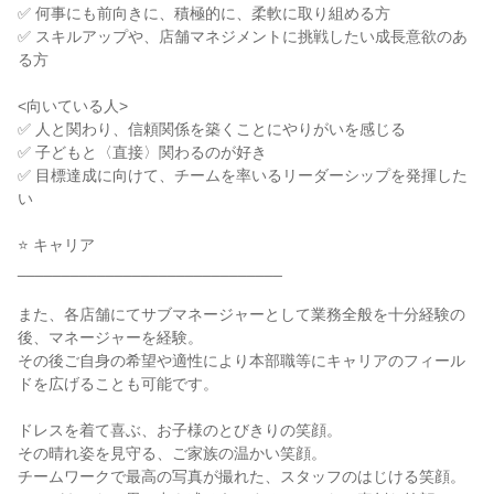
✅ 何事にも前向きに、積極的に、柔軟に取り組める方

✅ スキルアップや、店舗マネジメントに挑戦したい成長意欲のあ
る方

<向いている人>

✅ 人と関わり、信頼関係を築くことにやりがいを感じる

✅ 子どもと〈直接〉関わるのが好き

✅ 目標達成に向けて、チームを率いるリーダーシップを発揮した
い

⭐ キャリア

______________________________

また、各店舗にてサブマネージャーとして業務全般を十分経験の
後、マネージャーを経験。

その後ご自身の希望や適性により本部職等にキャリアのフィール
ドを広げることも可能です。

ドレスを着て喜ぶ、お子様のとびきりの笑顔。

その晴れ姿を見守る、ご家族の温かい笑顔。

チームワークで最高の写真が撮れた、スタッフのはじける笑顔。
