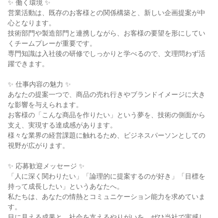
✨ 働く環境 ✨

営業活動は、既存のお客様との関係構築と、新しい企画提案が中
心となります。

技術部門や製造部門と連携しながら、お客様の要望を形にしてい
くチームプレーが重要です。

専門知識は入社後の研修でしっかりと学べるので、文理問わず活
躍できます。

✨ 仕事内容の魅力 ✨

あなたの提案一つで、商品の売れ行きやブランドイメージに大き
な影響を与えられます。

お客様の「こんな商品を作りたい」という夢を、技術の側面から
支え、実現する達成感があります。

様々な業界の経営課題に触れるため、ビジネスパーソンとしての
視野が広がります。

✨ 応募歓迎メッセージ ✨

「人に深く関わりたい」「論理的に提案するのが好き」「目標を
持って成長したい」というあなたへ。

私たちは、あなたの情熱とコミュニケーション能力を求めていま
す。

目に見える成果と、社会を支えるやりがいを、ぜひ当社で実感し