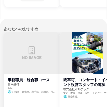
あなたへのおすすめ
事務職員・総合職コース
既卒可、コンサート・イ
ント設営スタッフの電源
日本銀行
金融
門
株式会社ボルテック
北海道、青森県、岩手県、宮城県、秋田
文化・教養・娯楽、広告・メディア・マ
県、山形県、福島県、茨城県、群馬県、埼玉
ミ、電力・ガス・水道・エネルギー
神奈川県
県、東京都、神奈川県、新潟県、富山県、石
川県、福井県、山梨県、長野県、静岡県、愛
知県、京都府、大阪府、兵庫県、鳥取県、島