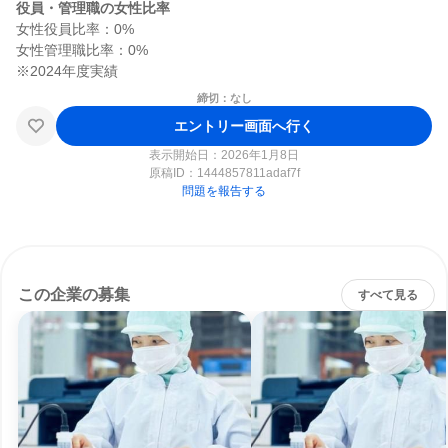
役員・管理職の女性比率
女性役員比率：0%

女性管理職比率：0%

締切：なし
エントリー画面へ行く
表示開始日：2026年1月8日
原稿ID：
1444857811adaf7f
問題を報告する
この企業の募集
すべて見る