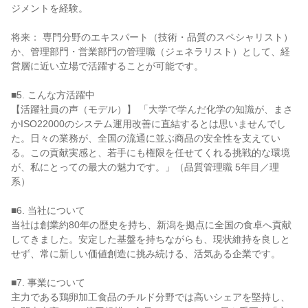
ジメントを経験。

将来： 専門分野のエキスパート（技術・品質のスペシャリスト）
か、管理部門・営業部門の管理職（ジェネラリスト）として、経
営層に近い立場で活躍することが可能です。

■5. こんな方活躍中

【活躍社員の声（モデル）】 「大学で学んだ化学の知識が、まさ
かISO22000のシステム運用改善に直結するとは思いませんでし
た。日々の業務が、全国の流通に並ぶ商品の安全性を支えてい
る。この貢献実感と、若手にも権限を任せてくれる挑戦的な環境
が、私にとっての最大の魅力です。」（品質管理職 5年目／理
系）

■6. 当社について

当社は創業約80年の歴史を持ち、新潟を拠点に全国の食卓へ貢献
してきました。安定した基盤を持ちながらも、現状維持を良しと
せず、常に新しい価値創造に挑み続ける、活気ある企業です。

■7. 事業について

主力である鶏卵加工食品のチルド分野では高いシェアを堅持し、