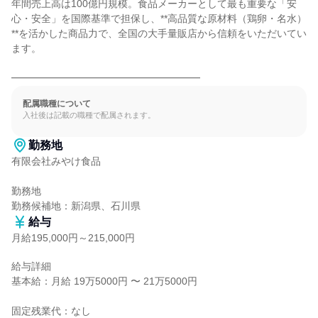
年間売上高は100億円規模。食品メーカーとして最も重要な「安
心・安全」を国際基準で担保し、**高品質な原材料（鶏卵・名水）
**を活かした商品力で、全国の大手量販店から信頼をいただいてい
ます。

━━━━━━━━━━━━━━━━━━━
配属職種について
入社後は記載の職種で配属されます。
勤務地
有限会社みやけ食品

勤務地

勤務候補地：新潟県、石川県
給与
月給195,000円～215,000円
給与詳細

基本給：月給 19万5000円 〜 21万5000円

固定残業代：なし
