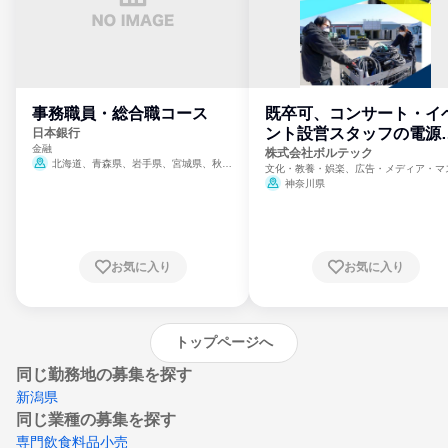
事務職員・総合職コース
既卒可、コンサート・イ
ント設営スタッフの電源
日本銀行
金融
門
株式会社ボルテック
北海道、青森県、岩手県、宮城県、秋田
文化・教養・娯楽、広告・メディア・マ
県、山形県、福島県、茨城県、群馬県、埼玉
ミ、電力・ガス・水道・エネルギー
神奈川県
県、東京都、神奈川県、新潟県、富山県、石
川県、福井県、山梨県、長野県、静岡県、愛
知県、京都府、大阪府、兵庫県、鳥取県、島
根県、岡山県、広島県、山口県、徳島県、香
川県、愛媛県、高知県、福岡県、佐賀県、長
お気に入り
お気に入り
崎県、熊本県、大分県、宮崎県、鹿児島県、
沖縄県
トップページへ
同じ勤務地の募集を探す
新潟県
同じ業種の募集を探す
専門飲食料品小売