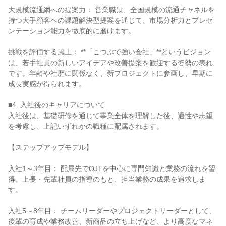
大規模流通網への提案力： 営業職は、全国規模の流通チャネルを
持つ大手顧客への課題解決型提案を通じて、市場分析力とプレゼ
ンテーション能力を徹底的に磨けます。

挑戦を評価する風土： **「こつぶで強い会社」**というビジョン
は、若手社員の新しいアイデアや改善提案を歓迎する姿勢の表れ
です。年齢や社歴に関係なく、新プロジェクトに参画し、早期に
成長実感が得られます。

■4. 入社後のキャリアについて

入社後は、基礎研修を通じて事業全体を理解した後、適性や志望
を考慮し、上記いずれかの職種に配属されます。

【ステップアップモデル】

入社1～3年目： 配属先でOJTを中心に専門知識と業務の流れを習
得。上長・先輩社員の指導のもと、担当業務の成果を追求しま
す。

入社5～8年目： チームリーダーやプロジェクトリーダーとして、
後輩の育成や業務改善、新商品の立ち上げなど、より高度なマネ