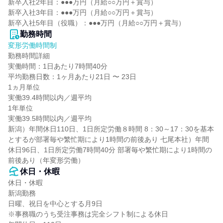
新卒入社2年目：●●●万円（月給○○万円＋賞与）

新卒入社3年目：●●●万円（月給○○万円＋賞与）

新卒入社5年目（役職）：●●●万円（月給○○万円＋賞与）
勤務時間
変形労働時間制
勤務時間詳細

実働時間：1日あたり7時間40分

平均勤務日数：1ヶ月あたり21日 〜 23日

1ヵ月単位

実働39.4時間以内／週平均

1年単位

実働39.5時間以内／週平均

新潟）年間休日110日、1日所定労働８時間 8：30～17：30を基本
とするが部署毎や繁忙期により1時間の前後あり 七尾本社）年間
休日96日、1日所定労働7時間40分 部署毎や繁忙期により1時間の
前後あり（年変形労働）
休日・休暇
休日・休暇

新潟勤務

日曜、祝日を中心とする月9日

※事務職のうち受注事務は完全シフト制による休日
