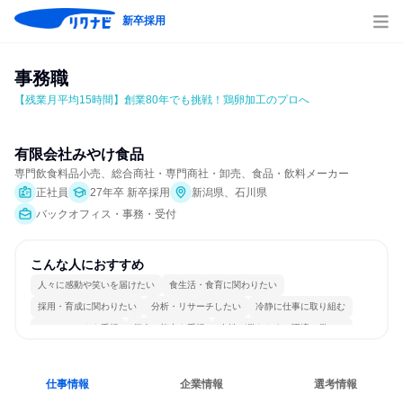
新卒採用
事務職
【残業月平均15時間】創業80年でも挑戦！鶏卵加工のプロへ
有限会社みやけ食品
専門飲食料品小売、総合商社・専門商社・卸売、食品・飲料メーカー
正社員
27年卒 新卒採用
新潟県、石川県
バックオフィス・事務・受付
こんな人におすすめ
人々に感動や笑いを届けたい
食生活・食育に関わりたい
採用・育成に関わりたい
分析・リサーチしたい
冷静に仕事に取り組む
チームワークを重視
個人の能力を重視
女性が働きやすい環境で働ける
長く同じ会社に居続けられる
自分の好きな場所で働ける
仕事情報
企業情報
選考情報