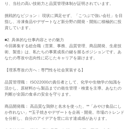
り、当社の高い技術力と品質管理体制が証明されています。

挑戦的なビジョン： 現状に満足せず、「こつぶで強い会社」を目
指し、冷凍食品やデザートなど新分野の開発・開拓に積極的に投
資しています。

■2. 具体的な仕事内容とその魅力

今回募集する総合職（営業、事務、品質管理、商品開発、生産技
術、製造）は、私たちの事業成長の鍵を握るポジションです。あ
なたの専攻や志向性に応じたキャリアを築けます。

【理系専攻の方へ：専門性を社会実装する】

品質管理職： ISO22000の責任者として、化学や生物学の知識を
活かし、原材料から製品までの衛生管理・検査を主導。あなたの
判断が全国の食卓の安全を守ります。

商品開発職： 高品質な鶏卵と名水を使った、**「みやけ食品にし
か作れない」**玉子焼きやデザートを企画・開発。市場のトレンド
を分析し、自分のアイデアを世に出す達成感があります。
