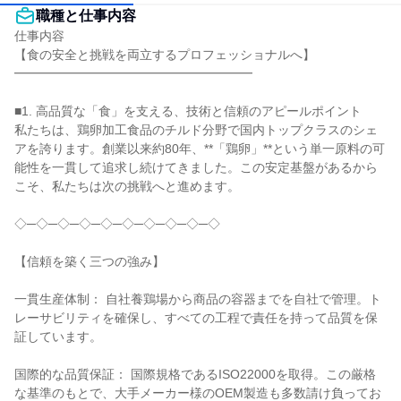
職種と仕事内容
仕事内容

【食の安全と挑戦を両立するプロフェッショナルへ】

━━━━━━━━━━━━━━━━━━━

■1. 高品質な「食」を支える、技術と信頼のアピールポイント

私たちは、鶏卵加工食品のチルド分野で国内トップクラスのシェ
アを誇ります。創業以来約80年、**「鶏卵」**という単一原料の可
能性を一貫して追求し続けてきました。この安定基盤があるから
こそ、私たちは次の挑戦へと進めます。

◇─◇─◇─◇─◇─◇─◇─◇─◇─◇

【信頼を築く三つの強み】

一貫生産体制： 自社養鶏場から商品の容器までを自社で管理。ト
レーサビリティを確保し、すべての工程で責任を持って品質を保
証しています。

国際的な品質保証： 国際規格であるISO22000を取得。この厳格
な基準のもとで、大手メーカー様のOEM製造も多数請け負ってお