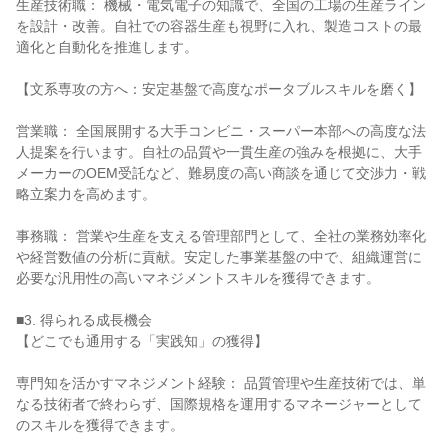
生産技術職： 機械・電気電子の知識で、全国の工場の生産ライン
を設計・改善。自社での容器生産も視野に入れ、製造コストの最
適化と自動化を推進します。

【文系専攻の方へ：安定基盤で高度なポータブルスキルを磨く】

営業職： 全国展開する大手コンビニ・スーパー本部への高度な法
人提案を行います。自社の品質や一貫生産の強みを根拠に、大手
メーカーのOEM受託など、難易度の高い商談を通じて交渉力・戦
略立案力を高めます。

事務職： 営業や生産を支える管理部門として、全社の業務効率化
や経営数値の分析に貢献。安定した事業基盤の中で、組織運営に
必要な汎用性の高いマネジメントスキルを獲得できます。

■3. 得られる成長機会

【どこでも通用する「実践知」の獲得】

専門知を活かすマネジメント経験： 品質管理や生産技術では、単
なる技術者で終わらず、国際規格を運用するマネージャーとして
のスキルを獲得できます。
