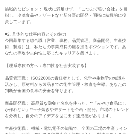
挑戦的なビジョン： 現状に満足せず、「こつぶで強い会社」を目
指し、冷凍食品やデザートなど新分野の開発・開拓に積極的に投
資しています。

■2. 具体的な仕事内容とその魅力

今回募集する総合職（営業、事務、品質管理、商品開発、生産技
術、製造）は、私たちの事業成長の鍵を握るポジションです。あ
なたの専攻や志向性に応じたキャリアを築けます。

【理系専攻の方へ：専門性を社会実装する】

品質管理職： ISO22000の責任者として、化学や生物学の知識を
活かし、原材料から製品までの衛生管理・検査を主導。あなたの
判断が全国の食卓の安全を守ります。

商品開発職： 高品質な鶏卵と名水を使った、**「みやけ食品にし
か作れない」**玉子焼きやデザートを企画・開発。市場のトレンド
を分析し、自分のアイデアを世に出す達成感があります。

生産技術職： 機械・電気電子の知識で、全国の工場の生産ライン