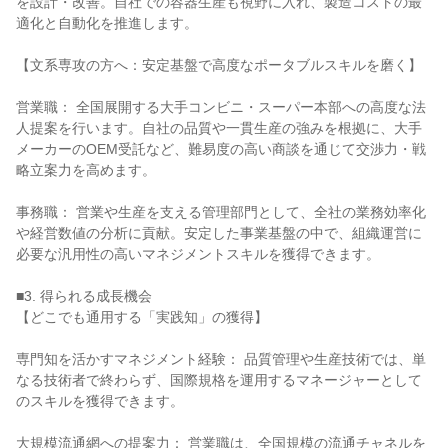
を設計・改善。自社での容器生産も視野に入れ、製造コストの最
適化と自動化を推進します。

【文系専攻の方へ：安定基盤で高度なポータブルスキルを磨く】

営業職： 全国展開する大手コンビニ・スーパー本部への高度な法
人提案を行います。自社の品質や一貫生産の強みを根拠に、大手
メーカーのOEM受託など、難易度の高い商談を通じて交渉力・戦
略立案力を高めます。

事務職： 営業や生産を支える管理部門として、全社の業務効率化
や経営数値の分析に貢献。安定した事業基盤の中で、組織運営に
必要な汎用性の高いマネジメントスキルを獲得できます。

■3. 得られる成長機会

【どこでも通用する「実践知」の獲得】

専門知を活かすマネジメント経験： 品質管理や生産技術では、単
なる技術者で終わらず、国際規格を運用するマネージャーとして
のスキルを獲得できます。

大規模流通網への提案力： 営業職は、全国規模の流通チャネルを