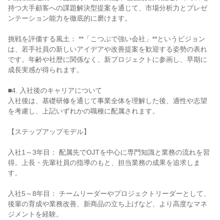
持つ大手顧客への課題解決型提案を通じて、市場分析力とプレゼ
ンテーション能力を徹底的に磨けます。

挑戦を評価する風土： **「こつぶで強い会社」**というビジョン
は、若手社員の新しいアイデアや改善提案を歓迎する姿勢の表れ
です。年齢や社歴に関係なく、新プロジェクトに参画し、早期に
成長実感が得られます。

■4. 入社後のキャリアについて

入社後は、基礎研修を通じて事業全体を理解した後、適性や志望
を考慮し、上記いずれかの職種に配属されます。

【ステップアップモデル】

入社1～3年目： 配属先でOJTを中心に専門知識と業務の流れを習
得。上長・先輩社員の指導のもと、担当業務の成果を追求しま
す。

入社5～8年目： チームリーダーやプロジェクトリーダーとして、
後輩の育成や業務改善、新商品の立ち上げなど、より高度なマネ
ジメントを経験。
