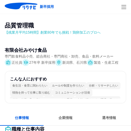
新卒採用
品質管理職
【残業月平均15時間】創業80年でも挑戦！鶏卵加工のプロへ
有限会社みやけ食品
専門飲食料品小売、総合商社・専門商社・卸売、食品・飲料メーカー
正社員
27年卒 新卒採用
新潟県、石川県
製造・生産工程
こんな人におすすめ
食生活・食育に関わりたい
ルールや制度を作りたい
分析・リサーチしたい
情熱を持って仕事に取り組む
コミュニケーションが活発
冷静に仕事に取り組む
チームワークを重視
女性が働きやすい環境で働ける
長く同じ会社に居続けられる
若手が裁量を持てる環境
仕事情報
企業情報
選考情報
職種と仕事内容