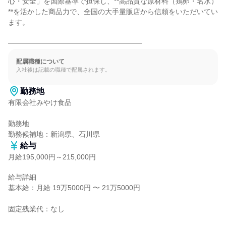
心・安全」を国際基準で担保し、**高品質な原材料（鶏卵・名水）
**を活かした商品力で、全国の大手量販店から信頼をいただいてい
ます。

━━━━━━━━━━━━━━━━━━━
配属職種について
入社後は記載の職種で配属されます。
勤務地
有限会社みやけ食品

勤務地

勤務候補地：新潟県、石川県
給与
月給195,000円～215,000円
給与詳細

基本給：月給 19万5000円 〜 21万5000円

固定残業代：なし
