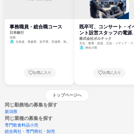
事務職員・総合職コース
既卒可、コンサート・イ
ント設営スタッフの電源
日本銀行
金融
門
株式会社ボルテック
北海道、青森県、岩手県、宮城県、秋田
文化・教養・娯楽、広告・メディア・マ
県、山形県、福島県、茨城県、群馬県、埼玉
ミ、電力・ガス・水道・エネルギー
神奈川県
県、東京都、神奈川県、新潟県、富山県、石
川県、福井県、山梨県、長野県、静岡県、愛
知県、京都府、大阪府、兵庫県、鳥取県、島
根県、岡山県、広島県、山口県、徳島県、香
川県、愛媛県、高知県、福岡県、佐賀県、長
お気に入り
お気に入り
崎県、熊本県、大分県、宮崎県、鹿児島県、
沖縄県
トップページへ
同じ勤務地の募集を探す
新潟県
同じ業種の募集を探す
専門飲食料品小売
総合商社・専門商社・卸売