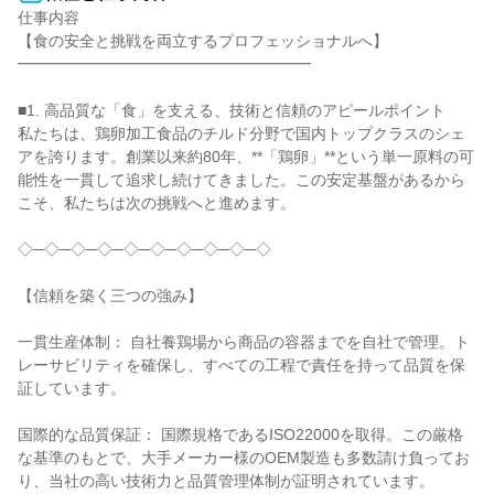
仕事内容

【食の安全と挑戦を両立するプロフェッショナルへ】

━━━━━━━━━━━━━━━━━━━

■1. 高品質な「食」を支える、技術と信頼のアピールポイント

私たちは、鶏卵加工食品のチルド分野で国内トップクラスのシェ
アを誇ります。創業以来約80年、**「鶏卵」**という単一原料の可
能性を一貫して追求し続けてきました。この安定基盤があるから
こそ、私たちは次の挑戦へと進めます。

◇─◇─◇─◇─◇─◇─◇─◇─◇─◇

【信頼を築く三つの強み】

一貫生産体制： 自社養鶏場から商品の容器までを自社で管理。ト
レーサビリティを確保し、すべての工程で責任を持って品質を保
証しています。

国際的な品質保証： 国際規格であるISO22000を取得。この厳格
な基準のもとで、大手メーカー様のOEM製造も多数請け負ってお
り、当社の高い技術力と品質管理体制が証明されています。
