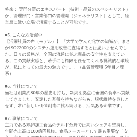
将来： 専門分野のエキスパート（技術・品質のスペシャリスト）
か、管理部門・営業部門の管理職（ジェネラリスト）として、経
営層に近い立場で活躍することが可能です。

■5. こんな方活躍中

【活躍社員の声（モデル）】 「大学で学んだ化学の知識が、まさ
かISO22000のシステム運用改善に直結するとは思いませんでし
た。日々の業務が、全国の流通に並ぶ商品の安全性を支えてい
る。この貢献実感と、若手にも権限を任せてくれる挑戦的な環境
が、私にとっての最大の魅力です。」（品質管理職 5年目／理
系）

■6. 当社について

当社は創業約80年の歴史を持ち、新潟を拠点に全国の食卓へ貢献
してきました。安定した基盤を持ちながらも、現状維持を良しと
せず、常に新しい価値創造に挑み続ける、活気ある企業です。

■7. 事業について

主力である鶏卵加工食品のチルド分野では高いシェアを堅持し、
年間売上高は100億円規模。食品メーカーとして最も重要な「安