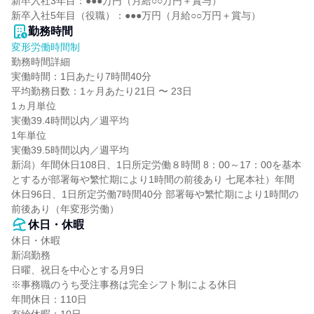
新卒入社3年目：●●●万円（月給○○万円＋賞与）

新卒入社5年目（役職）：●●●万円（月給○○万円＋賞与）
勤務時間
変形労働時間制
勤務時間詳細

実働時間：1日あたり7時間40分

平均勤務日数：1ヶ月あたり21日 〜 23日

1ヵ月単位

実働39.4時間以内／週平均

1年単位

実働39.5時間以内／週平均

新潟）年間休日108日、1日所定労働８時間 8：00～17：00を基本
とするが部署毎や繁忙期により1時間の前後あり 七尾本社）年間
休日96日、1日所定労働7時間40分 部署毎や繁忙期により1時間の
前後あり（年変形労働）
休日・休暇
休日・休暇

新潟勤務

日曜、祝日を中心とする月9日

※事務職のうち受注事務は完全シフト制による休日

年間休日：110日
