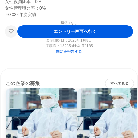
女性役員比率：0%

女性管理職比率：0%

締切：なし
エントリー画面へ行く
表示開始日：2026年1月8日
原稿ID：
13285abb4df71185
問題を報告する
この企業の募集
すべて見る