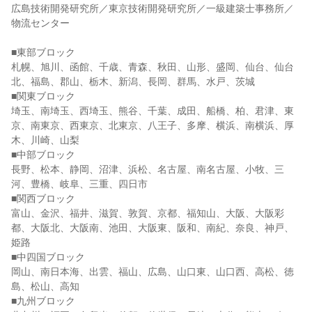
広島技術開発研究所／東京技術開発研究所／一級建築士事務所／
物流センター

■東部ブロック

札幌、旭川、函館、千歳、青森、秋田、山形、盛岡、仙台、仙台
北、福島、郡山、栃木、新潟、長岡、群馬、水戸、茨城

■関東ブロック

埼玉、南埼玉、西埼玉、熊谷、千葉、成田、船橋、柏、君津、東
京、南東京、西東京、北東京、八王子、多摩、横浜、南横浜、厚
木、川崎、山梨

■中部ブロック

長野、松本、静岡、沼津、浜松、名古屋、南名古屋、小牧、三
河、豊橋、岐阜、三重、四日市

■関西ブロック

富山、金沢、福井、滋賀、敦賀、京都、福知山、大阪、大阪彩
都、大阪北、大阪南、池田、大阪東、阪和、南紀、奈良、神戸、
姫路

■中四国ブロック

岡山、南日本海、出雲、福山、広島、山口東、山口西、高松、徳
島、松山、高知

■九州ブロック
