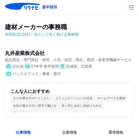
新卒採用
建材メーカーの事務職
年間休日124日｜安心して長く働ける事務職
丸井産業株式会社
総合商社・専門商社・卸売、小売・卸売・商社、商用・産業用機械サービス
正社員
27年卒 新卒採用
茨城県、広島県
バックオフィス・事務・受付
こんな人におすすめ
人の仕事をサポートしたい
コミュニケーションが活発
チームワークを重視
女性が働きやすい環境で働ける
長く同じ会社に居続けられる
明確な目標を追いかける
人とたくさん会話する
仕事情報
企業情報
選考情報