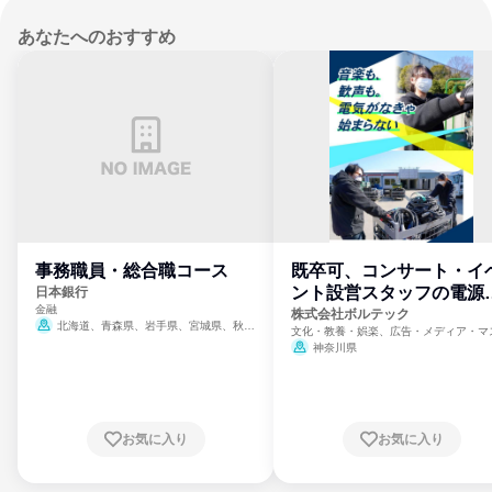
あなたへのおすすめ
事務職員・総合職コース
既卒可、コンサート・イ
ント設営スタッフの電源
日本銀行
金融
門
株式会社ボルテック
北海道、青森県、岩手県、宮城県、秋田
文化・教養・娯楽、広告・メディア・マ
県、山形県、福島県、茨城県、群馬県、埼玉
ミ、電力・ガス・水道・エネルギー
神奈川県
県、東京都、神奈川県、新潟県、富山県、石
川県、福井県、山梨県、長野県、静岡県、愛
知県、京都府、大阪府、兵庫県、鳥取県、島
根県、岡山県、広島県、山口県、徳島県、香
川県、愛媛県、高知県、福岡県、佐賀県、長
お気に入り
お気に入り
崎県、熊本県、大分県、宮崎県、鹿児島県、
沖縄県