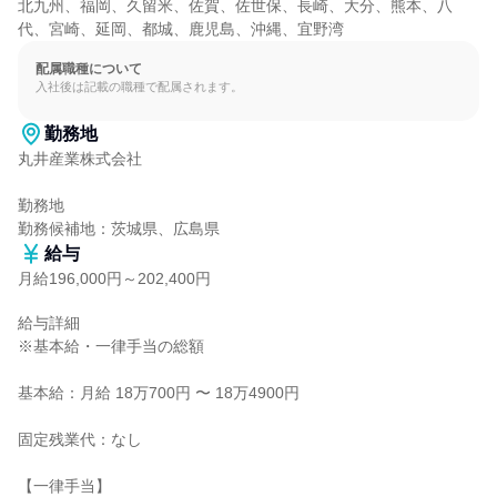
北九州、福岡、久留米、佐賀、佐世保、長崎、大分、熊本、八
代、宮崎、延岡、都城、鹿児島、沖縄、宜野湾
配属職種について
入社後は記載の職種で配属されます。
勤務地
丸井産業株式会社

勤務地

勤務候補地：茨城県、広島県
給与
月給196,000円～202,400円
給与詳細

※基本給・一律手当の総額

基本給：月給 18万700円 〜 18万4900円

固定残業代：なし

【一律手当】
