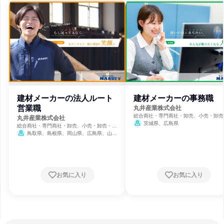
建材メーカーの法人ルート
建材メーカーの事務職
営業職
丸井産業株式会社
総合商社・専門商社・卸売、小売・卸売
丸井産業株式会社
社、商用・産業用機械サービス
茨城県、広島県
総合商社・専門商社・卸売、小売・卸売・商
社、商用・産業用機械サービス
鳥取県、島根県、岡山県、広島県、山口
県、徳島県、香川県、愛媛県、高知県、福岡
県、佐賀県、長崎県、熊本県、大分県、宮崎
県、鹿児島県、沖縄県
お気に入り
お気に入り