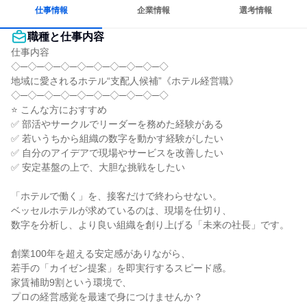
仕事情報
企業情報
選考情報
職種と仕事内容
仕事内容

◇─◇─◇─◇─◇─◇─◇─◇─◇─◇

地域に愛されるホテル“支配人候補”《ホテル経営職》

◇─◇─◇─◇─◇─◇─◇─◇─◇─◇

⭐ こんな方におすすめ

✅ 部活やサークルでリーダーを務めた経験がある

✅ 若いうちから組織の数字を動かす経験がしたい

✅ 自分のアイデアで現場やサービスを改善したい

✅ 安定基盤の上で、大胆な挑戦をしたい

「ホテルで働く」を、接客だけで終わらせない。

ベッセルホテルが求めているのは、現場を仕切り、

数字を分析し、より良い組織を創り上げる「未来の社長」です。

創業100年を超える安定感がありながら、

若手の「カイゼン提案」を即実行するスピード感。

家賃補助9割という環境で、

プロの経営感覚を最速で身につけませんか？
