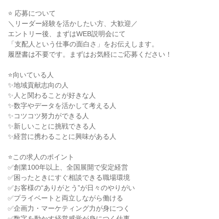
⭐ 応募について

＼リーダー経験を活かしたい方、大歓迎／

エントリー後、まずはWEB説明会にて

「支配人という仕事の面白さ」をお伝えします。

履歴書は不要です。まずはお気軽にご応募ください！

⭐向いている人

✨地域貢献志向の人

✨人と関わることが好きな人

✨数字やデータを活かして考える人

✨コツコツ努力ができる人

✨新しいことに挑戦できる人

✨経営に携わることに興味がある人

⭐この求人のポイント

✅創業100年以上、全国展開で安定経営

✅困ったときにすぐ相談できる職場環境

✅お客様の“ありがとう”が日々のやりがい

✅プライベートと両立しながら働ける

✅企画力・マーケティング力が身につく

✅数字を動かす経営感覚が身につく仕事
