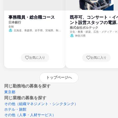
事務職員・総合職コース
既卒可、コンサート・イ
ント設営スタッフの電源
日本銀行
金融
門
株式会社ボルテック
北海道、青森県、岩手県、宮城県、秋田
文化・教養・娯楽、広告・メディア・マ
県、山形県、福島県、茨城県、群馬県、埼玉
ミ、電力・ガス・水道・エネルギー
神奈川県
県、東京都、神奈川県、新潟県、富山県、石
川県、福井県、山梨県、長野県、静岡県、愛
知県、京都府、大阪府、兵庫県、鳥取県、島
根県、岡山県、広島県、山口県、徳島県、香
川県、愛媛県、高知県、福岡県、佐賀県、長
お気に入り
お気に入り
崎県、熊本県、大分県、宮崎県、鹿児島県、
沖縄県
トップページへ
同じ勤務地の募集を探す
東京都
同じ業種の募集を探す
その他（組織マネジメント・シンクタンク）
ホテル・旅館
その他（人事・人材サービス）