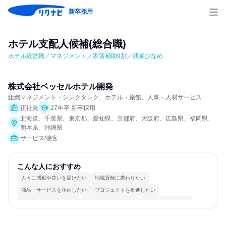
新卒採用
ホテル支配人候補(総合職)
ホテル経営職／マネジメント／家賃補助9割／残業少なめ
株式会社ベッセルホテル開発
組織マネジメント・シンクタンク、ホテル・旅館、人事・人材サービス
正社員
27年卒 新卒採用
北海道、千葉県、東京都、愛知県、京都府、大阪府、広島県、福岡県、
熊本県、沖縄県
サービス/接客
こんな人におすすめ
人々に感動や笑いを届けたい
地域貢献に携わりたい
商品・サービスを企画したい
プロジェクトを推進したい
経営に近い仕事がしたい
分析・リサーチしたい
チームを統率したい
常に新しいものに挑戦
日常的に外国語を使用する
若手が裁量を持てる環境