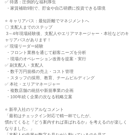
✅ 待遇：圧倒的な福利厚生

 ・家賃補助9割で、貯金や自己研鑽に投資できる環境

⭐ キャリアパス：最短距離でマネジメントへ

〇 支配人までのステップ

 3～4年現場経験後、支配人やエリアマネージャー・本社などのキ
ャリアパスがあります！

✅ 現場リーダー経験

 ・フロント業務を通じて顧客ニーズを分析

 ・現場のオペレーション改善を提案・実行

✅ 副支配人・支配人

 ・数千万円規模の売上・コスト管理

 ・スタッフの採用、教育、チームビルディング

✅ 本社・エリアマネージャー

 ・複数店舗の統括や新規事業の企画

 ・100年続く企業の次なる戦略立案

⭐ 新卒入社のリアルなコメント

「最初はチェックイン対応で精一杯でしたが、

慣れてくると『どう案内すれば喜ばれるか』を考えるのが楽しく
なりました。」

「支配人や先輩が数字を見ながら動いているのを見て、
