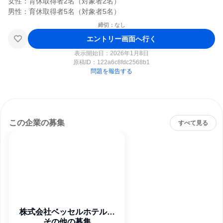
女性：育休取得者2名（対象者2名）

締切：なし
エントリー画面へ行く
表示開始日：2026年1月8日
原稿ID：
122a6c8fdc2568b1
問題を報告する
この企業の募集
すべて見る
株式会社ベッセルホテル開
その他の募集
発