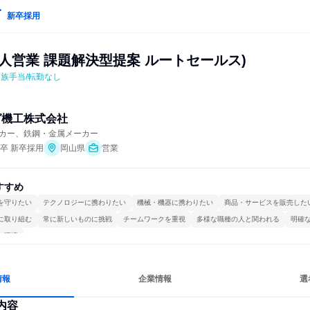
新卒採用
人営業 課題解決型提案 ルートセールス)
族手当/転勤なし
グ機工株式会社
カー、鉄鋼・金属メーカー
年卒 新卒採用
岡山県
営業
すすめ
を守りたい
テクノロジーに携わりたい
機械・機器に携わりたい
商品・サービスを販売した
に取り組む
常に新しいものに挑戦
チームワークを重視
多様な職種の人と関われる
明確
る環境
情報
企業情報
選
内容