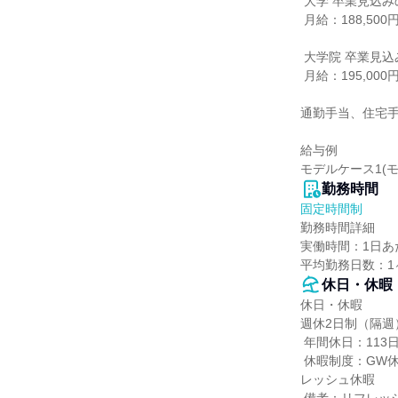
 大学 卒業見込みの方

 月給：188,500円

 大学院 卒業見込みの方

 月給：195,000円

通勤手当、住宅手
給与例

モデルケース1(モ
勤務時間
固定時間制
勤務時間詳細

実働時間：1日あた
平均勤務日数：1
休日・休暇
休日・休暇

週休2日制（隔週）
 年間休日：113日

 休暇制度：GW休暇、夏季休暇、年末年始休暇、慶弔休暇、産前・産後休暇、育児休暇、介護休暇、リフ
レッシュ休暇
