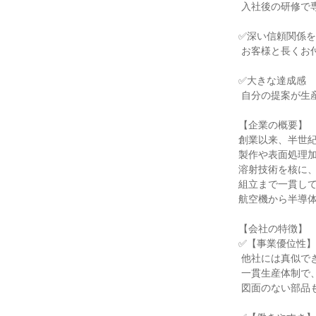
 入社後の研修で専門知識が身につくので安心

✅深い信頼関係を
 お客様と長くお付き合いできる仕事です

✅大きな達成感

 自分の提案が生産ラインの未来を創ります

【企業の概要】

創業以来、半世紀
製作や表面処理加
溶射技術を核に、
組立まで一貫して
航空機から半導体
【会社の特徴】

✅【事業優位性】
 他社には真似できない「溶射」技術と

 一貫生産体制で、お客様の課題を解決。

 図面のない部品も復元可能です。
