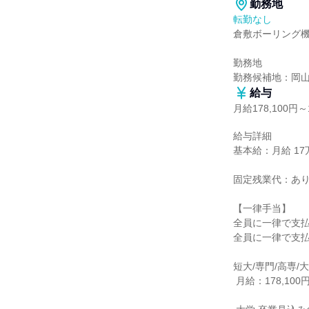
勤務地
転勤なし
倉敷ボーリング機
勤務地

勤務候補地：岡
給与
月給178,100円～1
給与詳細

基本給：月給 17万8
固定残業代：あり
【一律手当】

全員に一律で支払
全員に一律で支払
短大/専門/高専/大
 月給：178,100円
