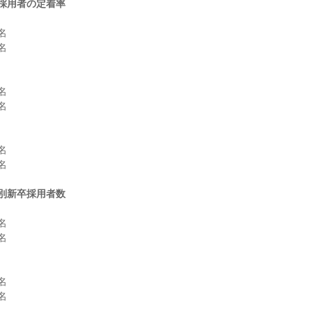
採用者の定着率












別新卒採用者数







