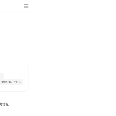
い
な目標を追いかける
考情報