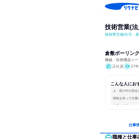
技術営業(法
独身寮完備/住宅・家
倉敷ボーリン
機械・医療機器メー
正社員
27
こんな人にお
人・世の中の安全
情熱を持って仕事
若手が裁量を持て
仕事
職種と仕事