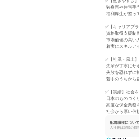
✅【働きやすさ】
 独身寮や住宅手当、誕生日休暇など

 福利厚生が整っています。

✅【キャリアプラ
 資格取得支援制度も充実しており、

 市場価値の高い人材を目指せます。

 着実にスキルアップできます。

✅【社風・風土】
 先輩が丁寧にサポートしてくれるので、

 失敗を恐れずに挑戦できる風土です。

 若手のうちから裁量を持って働けます。

✅【実績】社会を
 日本のものづくりを支える多様な業界で

 高度な保全業務を担い、

 社会から厚い信
配属職種につい
入社後は記載の職