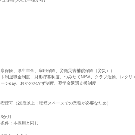
シュ休暇(入社1年後から)
康保険、厚生年金、雇用保険、労働災害補償保険（労災））

ト制退職金制度、財形貯蓄制度、つみたてNISA、クラブ活動、レクリ
ージday、おかのおかず制度、奨学金返還支援制度
喫煙可（20歳以上：喫煙スペースでの業務が必要なため）
3か月
