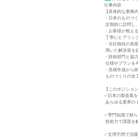
仕事内容

【具体的な業務内
・日本のものづく
 定期的に訪問し、関係を築きます

・お客様が抱える
 丁寧にヒアリングします

・当社独自の表面
 用いた解決策を提案します

・技術部門と協力
 仕様やプランを考えます

・見積作成から納
 ものづくりの全工程に関わります

【このポジション
✅日本の製造業を
 あらゆる業界のトップ企業がお客様です

✅専門知識で頼ら
 技術力で課題を解決するコンサル営業です

✅文理不問で活躍