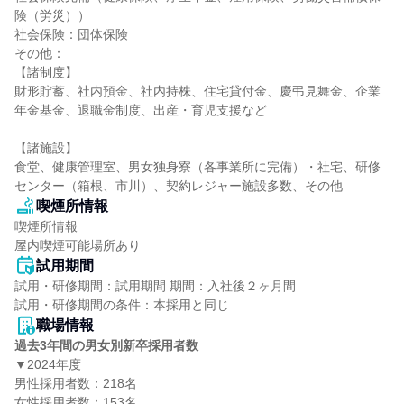
険（労災））

社会保険：団体保険

その他：

【諸制度】

財形貯蓄、社内預金、社内持株、住宅貸付金、慶弔見舞金、企業
年金基金、退職金制度、出産・育児支援など

【諸施設】

食堂、健康管理室、男女独身寮（各事業所に完備）・社宅、研修
センター（箱根、市川）、契約レジャー施設多数、その他
喫煙所情報
喫煙所情報

屋内喫煙可能場所あり
試用期間
試用・研修期間：試用期間 期間：入社後２ヶ月間

職場情報
過去3年間の男女別新卒採用者数
▼2024年度

男性採用者数：218名

女性採用者数：153名
