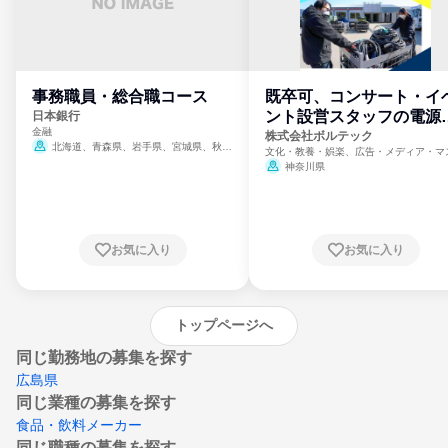
事務職員・総合職コース
既卒可、コンサート・イ
ント設営スタッフの電源
日本銀行
金融
門
株式会社ボルテック
北海道、青森県、岩手県、宮城県、秋田
文化・教養・娯楽、広告・メディア・マ
県、山形県、福島県、茨城県、群馬県、埼玉
ミ、電力・ガス・水道・エネルギー
神奈川県
県、東京都、神奈川県、新潟県、富山県、石
川県、福井県、山梨県、長野県、静岡県、愛
知県、京都府、大阪府、兵庫県、鳥取県、島
根県、岡山県、広島県、山口県、徳島県、香
川県、愛媛県、高知県、福岡県、佐賀県、長
お気に入り
お気に入り
崎県、熊本県、大分県、宮崎県、鹿児島県、
沖縄県
トップページへ
同じ勤務地の募集を探す
広島県
同じ業種の募集を探す
食品・飲料メーカー
同じ職種の募集を探す