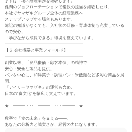
まずは工場の経理業務を経験します。

係間のジョブローテーションで複数の担当を経験したり、

本社でヤマザキグループ全体の経理業務へ

ステップアップする場合もあります。

簿記の知識がなくても、入社後の研修・育成体制も充実している
ので安心。

「学びながら成長できる」環境を整えています。

━━━━━━━━━━━━━━━━━━━

【５ 会社概要と事業フィールド】

━━━━━━━━━━━━━━━━━━━

創業以来、「良品廉価・顧客本位」の精神で

安心・安全な製品を提供。

パンを中心に、和洋菓子・調理パン・米飯類など多彩な商品を展
開。

『デイリーヤマザキ』の運営も含め、

日本の“食文化”を幅広く支えています。

★…━━━・‥…━━━…‥・━━━…★

数字で「食の未来」を支える――。

あなたの分析力と誠実さが、経営の力になります。