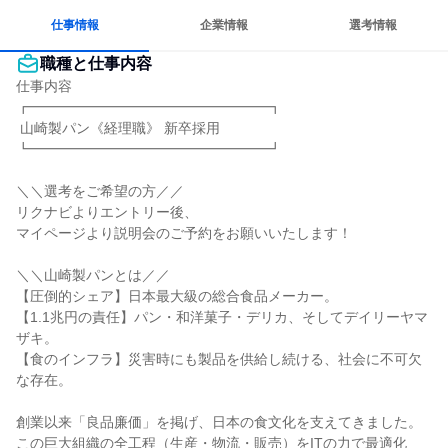
仕事情報
企業情報
選考情報
職種と仕事内容
仕事内容

┏━━━━━━━━━━━━━━━━━┓

 山崎製パン《経理職》 新卒採用

┗━━━━━━━━━━━━━━━━━┛

＼＼選考をご希望の方／／

リクナビよりエントリー後、

マイページより説明会のご予約をお願いいたします！

＼＼山崎製パンとは／／

【圧倒的シェア】日本最大級の総合食品メーカー。

【1.1兆円の責任】パン・和洋菓子・デリカ、そしてデイリーヤマ
ザキ。

【食のインフラ】災害時にも製品を供給し続ける、社会に不可欠
な存在。

創業以来「良品廉価」を掲げ、日本の食文化を支えてきました。

この巨大組織の全工程（生産・物流・販売）をITの力で最適化