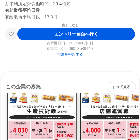
有給取得平均日数
締切：なし
エントリー画面へ行く
表示開始日：2026年1月8日
原稿ID：
0f9e06093e8964f7
問題を報告する
この企業の募集
すべて見る