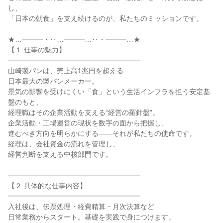
し、

「日本の朝食」を支え続けるのが、私たちのミッションです。

★…━━━・‥…━━━…‥・━━━…★

【１ 仕事の魅力】

━━━━━━━━━━━━━━━━━━━

山崎製パンは、売上高1兆円を超える

日本最大の製パンメーカー。

景気の影響を受けにくい「食」という生活インフラを担う安定基
盤のもと、

経理職はその企業活動を支える“経営の羅針盤”。

企業活動・工場運営の現状を数字の面から把握し、

進むべき方向を明らかにする――それが私たちの使命です。

経理は、会社資金の流れを管理し、

経営判断を支える中核部門です。

━━━━━━━━━━━━━━━━━━━

【２ 具体的な仕事内容】

━━━━━━━━━━━━━━━━━━━

入社後は、伝票処理・経費精算・月次決算など

日常業務からスタート。基礎を実践で身につけます。
