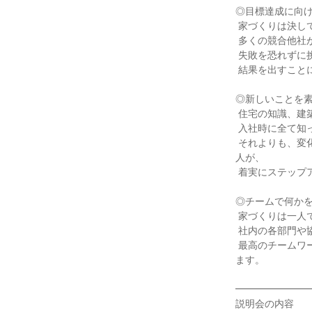
◎目標達成に向け
 家づくりは決して簡単な道のりではありません。

 多くの競合他社がいる中で選ばれ続けるには、目標達成への強いコミットメントと、

 失敗を恐れずに挑戦し続けるタフさが求められます。

 結果を出すことに貪欲で、努力を継続できる人が成長しています。

◎新しいことを素
 住宅の知識、建築技術、税金やローンといった専門知識は多岐にわたります。

 入社時に全て知っている必要はありません。

 それよりも、変化を楽しみ、先輩や研修から得た知識をすぐに仕事に活かそうとする素直な向上心を持つ
人が、

 着実にステップアップしています。

◎チームで何かを
 家づくりは一人ではできません。

 社内の各部門や協力業者さんと密に連携を取りながら、

 最高のチームワークを発揮できるコミュニケーション能力と協調性が、大きなプロジェクトを成功に導き
ます。

━━━━━━━━
説明会の内容
