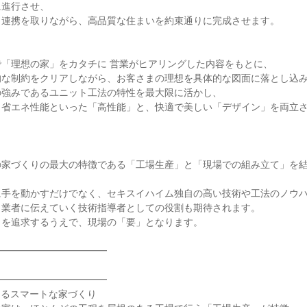
進行させ、

連携を取りながら、高品質な住まいを約束通りに完成させます。

「理想の家」をカタチに 営業がヒアリングした内容をもとに、

な制約をクリアしながら、お客さまの理想を具体的な図面に落とし込み
強みであるユニット工法の特性を最大限に活かし、

、省エネ性能といった「高性能」と、快適で美しい「デザイン」を両立
の家づくりの最大の特徴である「工場生産」と「現場での組み立て」を


手を動かすだけでなく、セキスイハイム独自の高い技術や工法のノウハ
業者に伝えていく技術指導者としての役割も期待されます。

を追求するうえで、現場の「要」となります。

━━━━━━━━━━━



━━━━━━━━━━━

るスマートな家づくり
