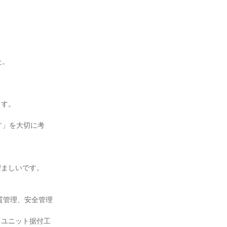
。

す。



す」を大切に考
ましいです。

質管理、安全管理
「ユニット据付工