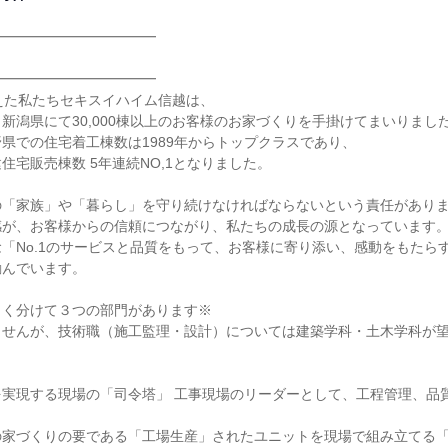
━━━━━━━━━━━

━━━━━━━━━━━

えた私たちセキスイハイム信越は、

新潟県にて30,000棟以上のお客様のお家づくりを手掛けてまいりました
県での住宅着工棟数は1989年からトップクラスであり、

住宅販売棟数 5年連続NO,1となりました。

「家族」や「暮らし」を守り続けなければならないという責任がありま
が、お客様からの信頼につながり、私たちの成長の源となっています。
「No.1のサービスと品質をもって、お客様に寄り添い、感動をもたら
んでいます。

く分けて３つの部門があります※

せんが、技術職（施工監理・設計）については建築学科・土木学科が望
を実現する現場の「司令塔」 工事現場のリーダーとして、工程管理、品
の家づくりの要である「工場生産」されたユニットを現場で組み立てる