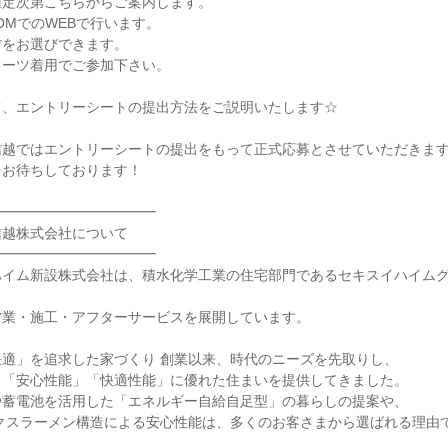
定次第こちらからご案内します。

OMでのWEBで行います。

をお選びできます。

ーツ着用でご参加下さい。

、エントリーシートの提出方法をご説明いたします☆

越ではエントリーシートの提出をもって正式応募とさせていただきます
お待ちしております！

━━━━━━━━━━━

越株式会社について

━━━━━━━━━━━

ハイム新設株式会社は、積水化学工業の住宅部門であるセキスイハイム
業・施工・アフターサービスを展開しています。

適」を追求した家づくり 創業以来、時代のニーズを先取りし、

「安心性能」「快適性能」に優れた住まいを提供してきました。

蓄電池を活用した「エネルギー自給自足型」の暮らしの提案や、
