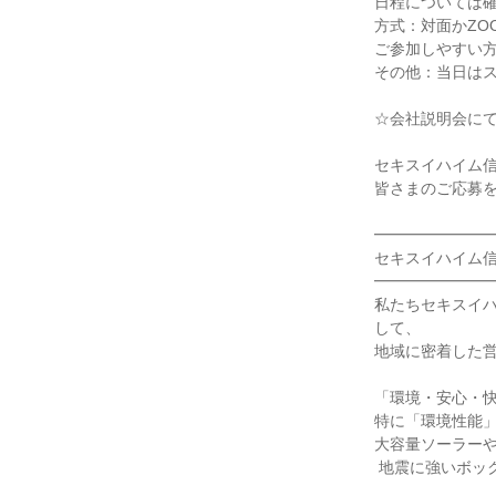
日程については確
方式：対面かZO
ご参加しやすい方
その他：当日はス
☆会社説明会にて
セキスイハイム信
皆さまのご応募を
━━━━━━━━
セキスイハイム信
━━━━━━━━
私たちセキスイ
して、

地域に密着した営
「環境・安心・快
特に「環境性能」
大容量ソーラーや
 地震に強いボックスラーメン構造による安心性能は、多くのお客さまから選ばれる理由です。
