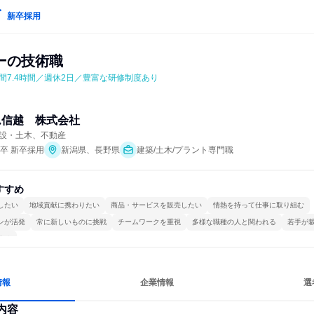
新卒採用
ーの技術職
間7.4時間／週休2日／豊富な研修制度あり
ム信越　株式会社
設・土木、不動産
年卒 新卒採用
新潟県、長野県
建築/土木/プラント専門職
すすめ
したい
地域貢献に携わりたい
商品・サービスを販売したい
情熱を持って仕事に取り組む
ンが活発
常に新しいものに挑戦
チームワークを重視
多様な職種の人と関われる
若手が
する
情報
企業情報
選
内容