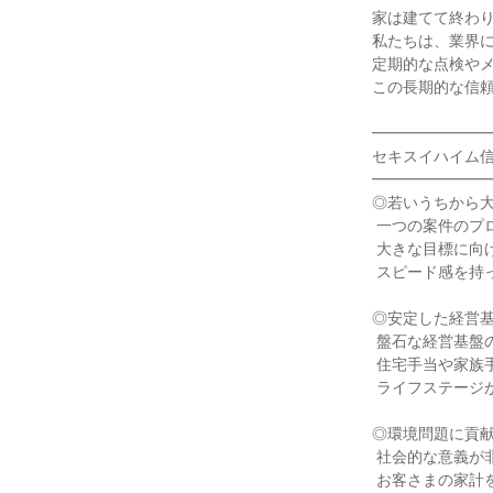
家は建てて終わり
私たちは、業界に
定期的な点検やメ
この長期的な信頼
━━━━━━━━
セキスイハイム信
━━━━━━━━
◎若いうちから大
 一つの案件のプロジェクトリーダーとして、責任ある仕事に携わることができます。

 大きな目標に向けて挑戦し、結果を出した分は正当に評価される環境です。

 スピード感を持って成長したい人には最高のフィールドです。

◎安定した経営基
 盤石な経営基盤のもと、安心してキャリアを築けます。

 住宅手当や家族手当、育児休業制度なども充実しており、

 ライフステージが変わっても長く働き続けられる環境が整っています。

◎環境問題に貢献
 社会的な意義が非常に大きい仕事です。

 お客さまの家計を助け、地球環境にも優しい家づくりを通じて、
