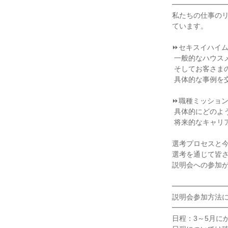
━━━━━━━━
私たちの仕事の
ています。

⏩セキスイハイム
 一般的なハウスメーカーとの違いや、工場生産による高品質・高精度な家づくりの秘密、

 そしてお客さまの暮らしを支える60年長期サポート体制について、

 具体的な事例を交えながらわかりやすく解説します。

⏩職種ミッション
 具体的にどのような役割を担い、どのようなスキルが身につくのかを深掘りします。

 将来的なキャリアステップや、資格取得支援制度についてもご紹介します。

選考プロセスと今
選考を通じて皆さ
説明会への参加が
━━━━━━━━
説明会参加方法に
━━━━━━━━
日程：3～5月に