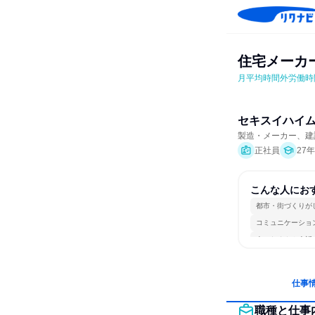
住宅メーカ
月平均時間外労働時
セキスイハイ
製造・メーカー、建
正社員
27
こんな人にお
都市・街づくりが
コミュニケーショ
人とたくさん会話
仕事
職種と仕事