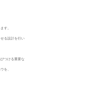
ます。

させる設計を行い
結びつける重要な
ウを、
