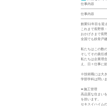
仕事内容

━━━━━━━━
仕事内容

━━━━━━━━
創業51年目を迎
これまで長野県・
おかげさまで長野
全国でも鉄骨戸建
私たちはこの数の
そしてその責任感
私たちは企業理念
え、日々仕事に励
※技術職には大き
学部学科は問いま
⏩施工管理

高品質な住まい
を担います。

セキスイハイム