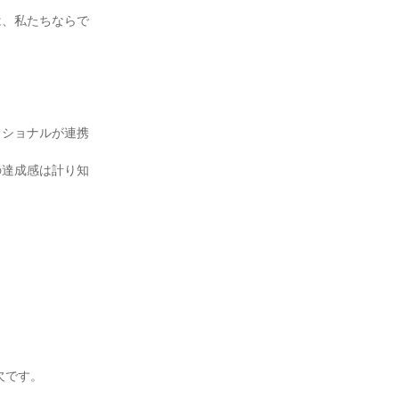
は、私たちならで
ッショナルが連携
の達成感は計り知