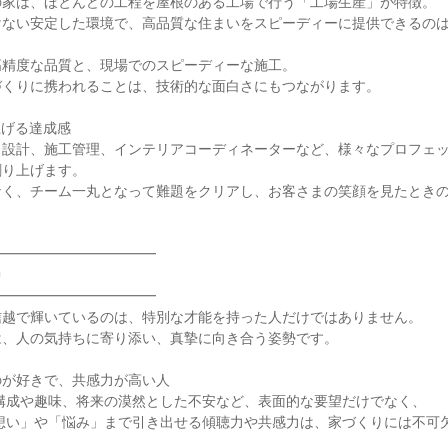
家は、ほとんどの工程を屋根のある工場で行う「工場生産」が特徴。

けない安定した環境で、高品質な住まいをスピーディーに提供できるの
精度な品質と、現場でのスピーディーな施工。

くりに携われることは、技術的な面白さにもつながります。

げる達成感

、設計、施工管理、インテリアコーディネーターなど、様々なプロフェ
り上げます。

なく、チーム一丸となって難題をクリアし、お客さまの笑顔を見たとき
━━━━━━━━━━━



━━━━━━━━━━━

越で輝いているのは、特別な才能を持った人だけではありません。

、人の気持ちに寄り添い、真摯に向き合う姿勢です。

が好きで、共感力が高い人
