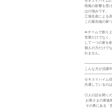
セキスイハイムの
雨風の影響を受
はの強みです。

工場生産による高
この最先端の家づ
⏩チームで創り上
営業だけでなく
して一つの家を創
個人の力だけで
れません。

━━━━━━━━
こんな方が活躍中
━━━━━━━━
セキスイハイム信
共通しているのは
◎人の話を聞くの
 お客さまの家族構成や趣味、将来の漠然とした不安など、表面的な要望だけでなく、

 その奥にある「想い」や「悩み」まで引き出せる傾聴力や共感力は、家づくりには不可欠です。
