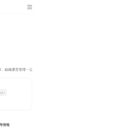
IR、組織運営管理・公務員・事務系職種、建築/土木/プラント専門職）
たい
考情報