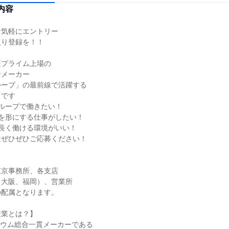
内容
気軽にエントリー

り登録を！！

プライム上場の

メーカー

ープ」の最前線で活躍する

です

ループで働きたい！

を形にする仕事がしたい！

長く働ける環境がいい！

ぜひぜひご応募ください！

京事務所、各支店

大阪、福岡）、営業所

配属となります。

業とは？】

ウム総合一貫メーカーである
