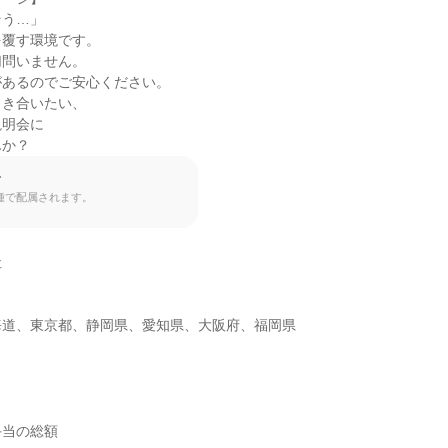
う…」

覆す環境です。

問いません。

あるのでご安心ください。

き合いたい、

明会に

んか？
て
種で配属されます。


海道、東京都、静岡県、愛知県、大阪府、福岡県
当の総額
