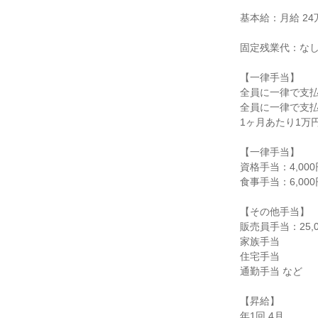
基本給：月給 24万
固定残業代：なし
【一律手当】

全員に一律で支払
全員に一律で支払
1ヶ月あたり1万円
【一律手当】

資格手当：4,000円
食事手当：6,000円
【その他手当】

販売員手当：25,0
家族手当

住宅手当

通勤手当 など

【昇給】

年1回 4月
