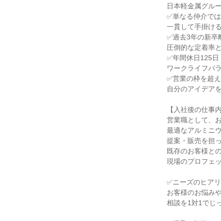
日本軽金属グルー
✅単なる仲介では
一貫して手掛ける
✅過去3年の新卒
圧倒的な定着率と
✅年間休日125
ワークライフバラ
✅営業の枠を超え
自分のアイデアを
【入社後の仕事内
営業職として、お
最適なアルミニウ
提案・販売を担っ
既存のお客様との
現場のプロフェッ
✅ニーズのヒアリ
お客様のお悩みや
相談を1対1でじ