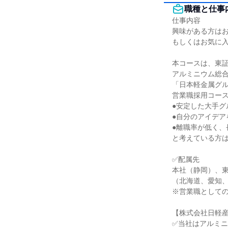
職種と仕事
仕事内容

興味がある方はお
もしくはお気に入
本コースは、東証
アルミニウム総合
「日本軽金属グル
営業職採用コース
●安定した大手グ
●自分のアイデア
●離職率が低く、
と考えている方は
✅配属先

本社（静岡）、東
（北海道、愛知、
※営業職としての
【株式会社日軽産
✅当社はアルミニ