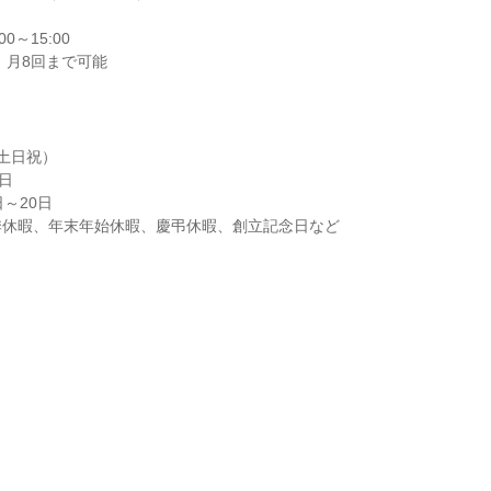
～15:00

 月8回まで可能
土日祝）

日

～20日

季休暇、年末年始休暇、慶弔休暇、創立記念日など