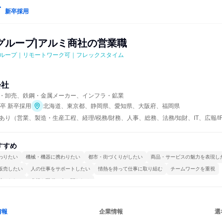
新卒採用
グループ|アルミ商社の営業職
ループ｜リモートワーク可｜フレックスタイム
会社
・卸売、鉄鋼・金属メーカー、インフラ・鉱業
年卒 新卒採用
北海道、東京都、静岡県、愛知県、大阪府、福岡県
あり（営業、製造・生産工程、経理/税務/財務、人事、総務、法務/知財、IT、広報/
すすめ
わりたい
機械・機器に携わりたい
都市・街づくりがしたい
商品・サービスの魅力を表現し
販売したい
人の仕事をサポートしたい
情熱を持って仕事に取り組む
チームワークを重視
続けられる
多様な職種の人と関われる
情報
企業情報
選