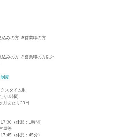
見込みの方 ※営業職の方

見込みの方 ※営業職の方以外

円
ム制度
クスタイム制

り8時間

月あたり20日

17:30（休憩：1時間）

古屋等

17:45（休憩：45分）
