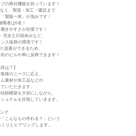
プの商社機能を担っています！

なく、製造・加工・建設まで

「製販一体」が強みです！

離職者は0名！

働きやすさが自慢です！

日・完全土日祝休みなど、

ンス抜群の環境です！

た提案ができるため、

街のビルや車に反映できます！

容は？】

客様のニーズに応え、

ム素材や加工品などの

ていただきます。

信頼構築を大切にしながら、

ショナルを目指していきます。

ング

「こんなもの作れる？」という

っくりとヒアリングします。
