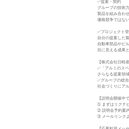
✅提案・契約

グループの技術力
製品を組み合わせ
価格競争ではない
✅プロジェクト管
自分の提案した製
自動車部品やビル
目に見える成果と
【株式会社日軽産
✅「アルミのスペ
さらなる提案領域
✅グループの総合
社会づくりにアル
【説明会開催中で
➀ まずはリクナ
➁ 説明会予約案
➂ メールリンク
【応募歓迎メッセ