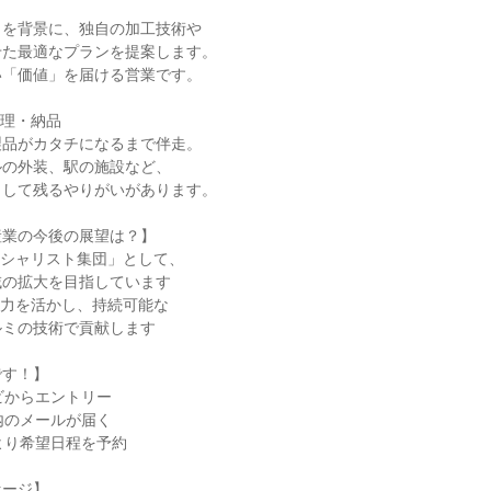
を背景に、独自の加工技術や

た最適なプランを提案します。

「価値」を届ける営業です。

理・納品

品がカタチになるまで伴走。

の外装、駅の施設など、

して残るやりがいがあります。

業の今後の展望は？】

シャリスト集団」として、

の拡大を目指しています

力を活かし、持続可能な

ミの技術で貢献します

す！】

ビからエントリー

内のメールが届く

より希望日程を予約

ージ】
