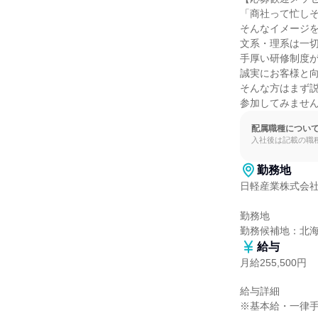
「商社って忙しそ
そんなイメージを
文系・理系は一切
手厚い研修制度が
誠実にお客様と向
そんな方はまず説
参加してみませ
配属職種につい
入社後は記載の職
勤務地
日軽産業株式会社
勤務地

勤務候補地：北
給与
月給255,500円
給与詳細

※基本給・一律手