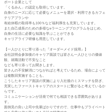
ポート企業として

「くるみん」の認定も取得しています。

自身のニーズに応じて必要なメニューを選択・利用できるカフェ
テリアプランや

有給休暇の取得率も100％など福利厚生も充実しています。

また自己成長のための多様なeラーニングプログラムをはじめ、

自身の生活に必要な知識を学ぶことができる

キャリアライフ研修も用意しています。

【一人ひとりに寄り添った『オーダーメイド採用』】

会社説明会参加後のキャリア面談では皆さん一人ひとりの価値
観、就職活動で不安なこと

なども寄り添ってお聞きします。

皆さんの不安解消につながればと考えているため、場合によって
は複数回実施することも。

こうしたキャリア面談の実施により入社後のミスマッチを防ぎ、

充実したファーストキャリアのスタートに繋がると考えているか
らです。

コミュニケーションが活発で何でも相談できる雰囲気がありま
す。

面倒見の良い上司や先輩ばかりですので、仕事中もプライベート