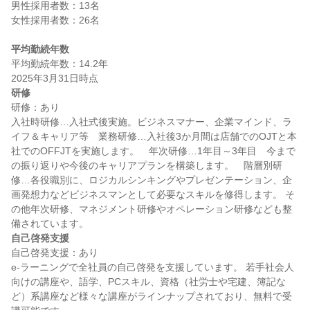
男性採用者数：13名

女性採用者数：26名

平均勤続年数
平均勤続年数：14.2年

研修
研修：あり

入社時研修…入社式後実施。ビジネスマナー、企業マインド、ラ
イフ＆キャリア等　業務研修…入社後3か月間は店舗でのOJTと本
社でのOFFJTを実施します。　年次研修…1年目～3年目　今まで
の振り返りや今後のキャリアプランを構築します。　階層別研
修…各役職別に、ロジカルシンキングやプレゼンテーション、企
画発想力などビジネスマンとして必要なスキルを修得します。 そ
の他年次研修、マネジメント研修やオペレーション研修なども整
自己啓発支援
自己啓発支援：あり

e-ラーニングで全社員の自己啓発を支援しています。 若手社会人
向けの講座や、語学、PCスキル、資格（社労士や宅建、簿記な
ど）系講座など様々な講座がラインナップされており、無料で受