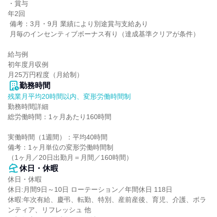
・賞与

年2回

 備考：3月・9月 業績により別途賞与支給あり

 月毎のインセンティブボーナス有り（達成基準クリアが条件）

給与例

初年度月収例

月25万円程度（月給制）
勤務時間
残業月平均20時間以内、変形労働時間制
勤務時間詳細

総労働時間：1ヶ月あたり160時間

実働時間（1週間）：平均40時間

備考：1ヶ月単位の変形労働時間制

（1ヶ月／20日出勤月＝月間／160時間）
休日・休暇
休日・休暇

休日:月間9日～10日 ローテーション／年間休日 118日

休暇:年次有給、慶弔、転勤、特別、産前産後、育児、介護、ボラ
ンティア、リフレッシュ 他
