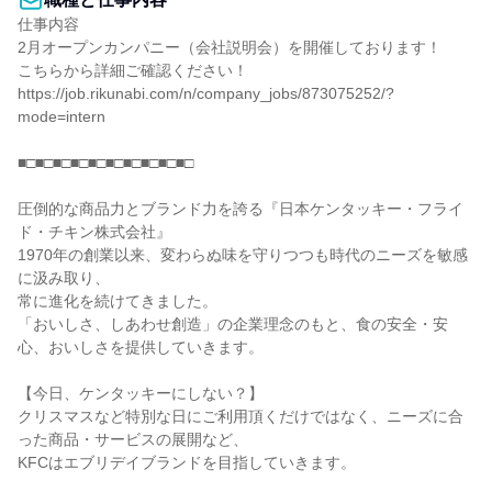
仕事内容

2月オープンカンパニー（会社説明会）を開催しております！

こちらから詳細ご確認ください！

https://job.rikunabi.com/n/company_jobs/873075252/?
mode=intern

■□■□■□■□■□■□■□■□■□■□

圧倒的な商品力とブランド力を誇る『日本ケンタッキー・フライ
ド・チキン株式会社』

1970年の創業以来、変わらぬ味を守りつつも時代のニーズを敏感
に汲み取り、

常に進化を続けてきました。

「おいしさ、しあわせ創造」の企業理念のもと、食の安全・安
心、おいしさを提供していきます。

【今日、ケンタッキーにしない？】

クリスマスなど特別な日にご利用頂くだけではなく、ニーズに合
った商品・サービスの展開など、

KFCはエブリデイブランドを目指していきます。
