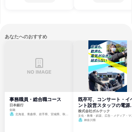
あなたへのおすすめ
事務職員・総合職コース
既卒可、コンサート・イ
ント設営スタッフの電源
日本銀行
金融
門
株式会社ボルテック
北海道、青森県、岩手県、宮城県、秋田
文化・教養・娯楽、広告・メディア・マ
県、山形県、福島県、茨城県、群馬県、埼玉
ミ、電力・ガス・水道・エネルギー
神奈川県
県、東京都、神奈川県、新潟県、富山県、石
川県、福井県、山梨県、長野県、静岡県、愛
知県、京都府、大阪府、兵庫県、鳥取県、島