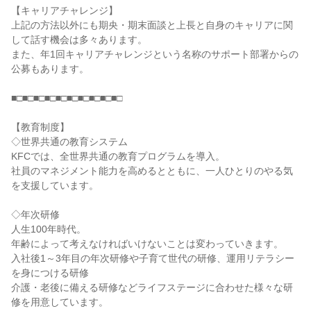
【キャリアチャレンジ】

上記の方法以外にも期央・期末面談と上長と自身のキャリアに関
して話す機会は多々あります。

また、年1回キャリアチャレンジという名称のサポート部署からの
公募もあります。

■□■□■□■□■□■□■□■□■□■□

【教育制度】

◇世界共通の教育システム

KFCでは、全世界共通の教育プログラムを導入。

社員のマネジメント能力を高めるとともに、一人ひとりのやる気
を支援しています。

◇年次研修

人生100年時代。

年齢によって考えなければいけないことは変わっていきます。

入社後1～3年目の年次研修や子育て世代の研修、運用リテラシー
を身につける研修

介護・老後に備える研修などライフステージに合わせた様々な研
修を用意しています。
