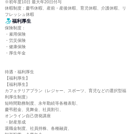
※初年度10日 最大年20日付与

休暇制度：慶弔休暇、産前・産後休暇、育児休暇、介護休暇、リ
フレッシュ休暇
福利厚生
保険制度：

・雇用保険

・労災保険

・健康保険

・厚生年金

待遇・福利厚生

【福利厚生】

【福利厚生】

カフェテリアプラン（レジャー、スポーツ、育児などの選択型福
利厚生制度）

短時間勤務制度、永年勤続等各種表彰、

慶弔慰金、見舞金、社員割引、

オンライン自己啓発講座

・財産形成

退職金制度、社員持株、各種融資、
