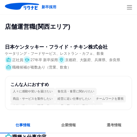
新卒採用
店舗運営職(関西エリア)
日本ケンタッキー・フライド・チキン株式会社
ケータリング・フードサービス、レストラン・カフェ、飲食
正社員
27年卒 新卒採用
京都府、大阪府、兵庫県、奈良県
職種候補が複数あり（営業、飲食）
こんな人におすすめ
人々に感動や笑いを届けたい
食生活・食育に関わりたい
商品・サービスを製作したい
経営に近い仕事がしたい
チームワークを重視
女性が働きやすい環境で働ける
長く同じ会社に居続けられる
若手が裁量を持てる環境
人とたくさん会話する
仕事情報
企業情報
選考情報
職種と仕事内容