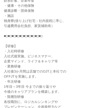
財形貯蓄、企業年金

・健康・その他保険

健康診断・団体保険

・施設

独身寮(借り上げ社宅：社内規程に準じ、

引越費用会社負担、家賃補助有）

■□■□■□■□■□■□■□■□■□■□

【研修】

・入社時研修

入社式後実施。ビジネスマナー、

企業マインド、ライフ＆キャリア等

・業務研修

入社後3か月間は店舗でのOJTと本社での

OFFJTを実施します。

・年次研修

1年目～3年目 今までの振り返りや

今後のキャリアプランを構築します。

・階層別研修

各役職別に、ロジカルシンキングや

プレゼンテーション、企画発想力など
