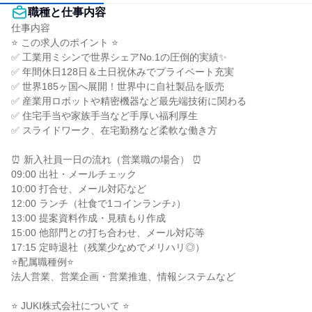
職種と仕事内容
仕事内容

⭐ この求人のポイント ⭐

✅ 工業用ミシンで世界シェアNo.1の圧倒的実績✨

✅ 年間休日128日＆土日祝休みでプライベート充実

✅ 世界185ヶ国へ展開！世界中に自社製品を販売

✅ 産業用ロボットや精密機器など最先端技術に関わる

✅ 住宅手当や家族手当など手厚い福利厚生

✅ スライドワーク、在宅勤務など柔軟な働き方

⏰ 新入社員一日の流れ（営業職の場合） ⏰

09:00 出社・メールチェック

10:00 打合せ、メール対応など

12:00 ランチ（社食で1コインランチ♪）

13:00 提案資料作成・見積もり作成

15:00 他部門との打ち合わせ、メール対応等

17:15 定時退社（残業少なめでメリハリ◎）

⭐配属職種例⭐

法人営業、営業企画・営業推進、情報システムなど

⭐ JUKI株式会社について ⭐
