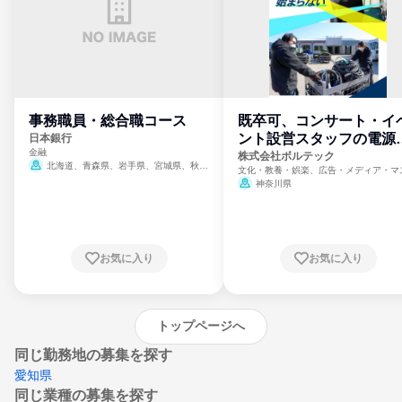
事務職員・総合職コース
既卒可、コンサート・イ
ント設営スタッフの電源
日本銀行
金融
門
株式会社ボルテック
北海道、青森県、岩手県、宮城県、秋田
文化・教養・娯楽、広告・メディア・マ
県、山形県、福島県、茨城県、群馬県、埼玉
ミ、電力・ガス・水道・エネルギー
神奈川県
県、東京都、神奈川県、新潟県、富山県、石
川県、福井県、山梨県、長野県、静岡県、愛
知県、京都府、大阪府、兵庫県、鳥取県、島
根県、岡山県、広島県、山口県、徳島県、香
川県、愛媛県、高知県、福岡県、佐賀県、長
お気に入り
お気に入り
崎県、熊本県、大分県、宮崎県、鹿児島県、
沖縄県
トップページへ
同じ勤務地の募集を探す
愛知県
同じ業種の募集を探す