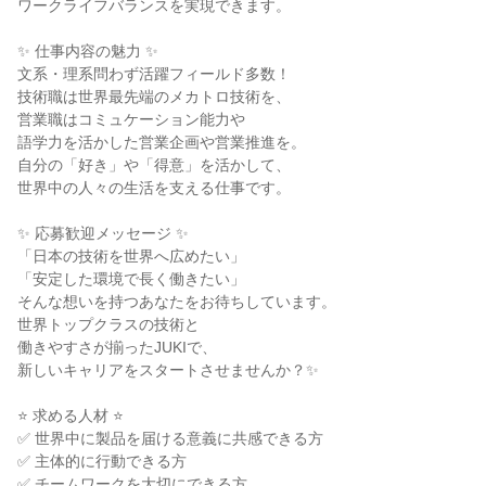
ワークライフバランスを実現できます。

✨ 仕事内容の魅力 ✨

文系・理系問わず活躍フィールド多数！

技術職は世界最先端のメカトロ技術を、

営業職はコミュケーション能力や

語学力を活かした営業企画や営業推進を。

自分の「好き」や「得意」を活かして、

世界中の人々の生活を支える仕事です。

✨ 応募歓迎メッセージ ✨

「日本の技術を世界へ広めたい」

「安定した環境で長く働きたい」

そんな想いを持つあなたをお待ちしています。

世界トップクラスの技術と

働きやすさが揃ったJUKIで、

新しいキャリアをスタートさせませんか？✨

⭐ 求める人材 ⭐

✅ 世界中に製品を届ける意義に共感できる方

✅ 主体的に行動できる方

✅ チームワークを大切にできる方
