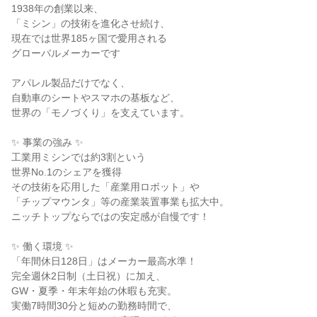
1938年の創業以来、

「ミシン」の技術を進化させ続け、

現在では世界185ヶ国で愛用される

グローバルメーカーです

アパレル製品だけでなく、

自動車のシートやスマホの基板など、

世界の「モノづくり」を支えています。

✨ 事業の強み ✨

工業用ミシンでは約3割という

世界No.1のシェアを獲得

その技術を応用した「産業用ロボット」や

「チップマウンタ」等の産業装置事業も拡大中。

ニッチトップならではの安定感が自慢です！

✨ 働く環境 ✨

「年間休日128日」はメーカー最高水準！

完全週休2日制（土日祝）に加え、

GW・夏季・年末年始の休暇も充実。

実働7時間30分と短めの勤務時間で、
