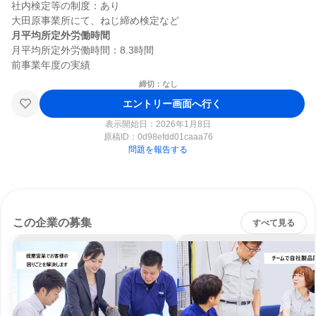
社内検定等の制度：あり

月平均所定外労働時間
月平均所定外労働時間：8.3時間

締切：なし
エントリー画面へ行く
表示開始日：2026年1月8日
原稿ID：
0d98efdd01caaa76
問題を報告する
この企業の募集
すべて見る