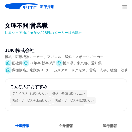
新卒採用
文理不問|営業職
世界シェアNo.1★年休128日のメーカー総合職✨
JUKI株式会社
機械・医療機器メーカー、アパレル・繊維・スポーツメーカー
正社員
27年卒 新卒採用
栃木県、東京都、愛知県
職種候補が複数あり（IT、カスタマーサクセス、営業、人事、総務、法務/
こんな人におすすめ
テクノロジーに携わりたい
機械・機器に携わりたい
商品・サービスを企画したい
商品・サービスを販売したい
コミュニケーションが活発
グローバル志向が強い
仕事情報
企業情報
選考情報