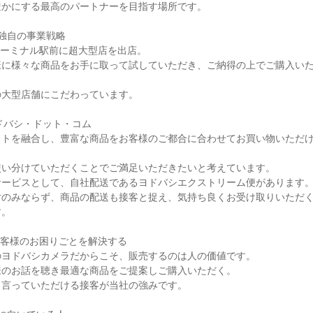
かにする最高のパートナーを目指す場所です。

独自の事業戦略

ターミナル駅前に超大型店を出店。

様に様々な商品をお手に取って試していただき、ご納得の上でご購入い
大型店舗にこだわっています。

ドバシ・ドット・コム

ットを融合し、豊富な商品をお客様のご都合に合わせてお買い物いただ
い分けていただくことでご満足いただきたいと考えています。

ービスとして、自社配送であるヨドバシエクストリーム便があります。
対のみならず、商品の配送も接客と捉え、気持ち良くお受け取りいただ
。

お客様のお困りごとを解決する

ヨドバシカメラだからこそ、販売するのは人の価値です。

のお話を聴き最適な商品をご提案しご購入いただく。

言っていただける接客が当社の強みです。
