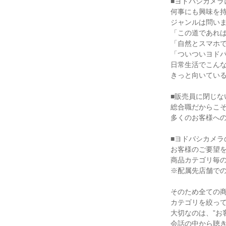
■ヨドバシカメラ
何事にも興味を持
ジャンルは問いま
「この道であれば
「自然とスマホで
「ついついヨドバ
日常生活でこんな
きっと向いている
■販売員に閉じな
総合職だからこそ
多くのお客様への
■ヨドバシカメラ
お客様のご要望を
商品カテゴリ毎の
※配属先店舗での
そのため全ての商
カテゴリを絞って
大切なのは、”お
会話の中から聴き