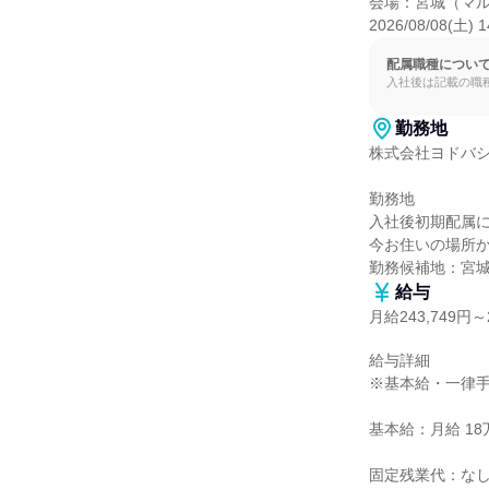
会場：宮城（マル
2026/08/08(土) 
配属職種につい
入社後は記載の職
勤務地
株式会社ヨドバシ
勤務地

入社後初期配属に
今お住いの場所か
勤務候補地：宮
給与
月給243,749円～2
給与詳細

※基本給・一律手
基本給：月給 18万5
固定残業代：なし