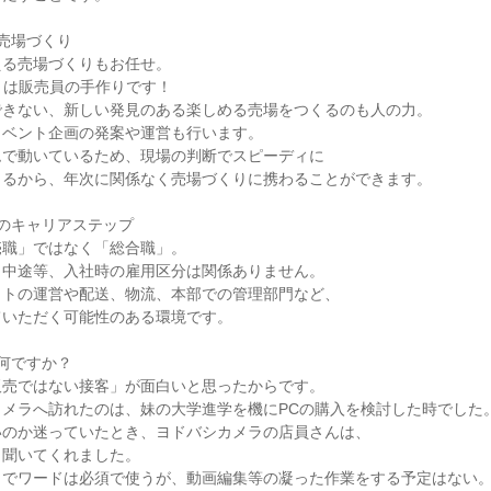
売場づくり

る売場づくりもお任せ。

くは販売員の手作りです！

きない、新しい発見のある楽しめる売場をつくるのも人の力。

ベント企画の発案や運営も行います。

で動いているため、現場の判断でスピーディに

るから、年次に関係なく売場づくりに携わることができます。

のキャリアステップ

職」ではなく「総合職」。

中途等、入社時の雇用区分は関係ありません。

トの運営や配送、物流、本部での管理部門など、

いただく可能性のある環境です。

何ですか？

売ではない接客」が面白いと思ったからです。

メラへ訪れたのは、妹の大学進学を機にPCの購入を検討した時でした。
のか迷っていたとき、ヨドバシカメラの店員さんは、

聞いてくれました。

でワードは必須で使うが、動画編集等の凝った作業をする予定はない。