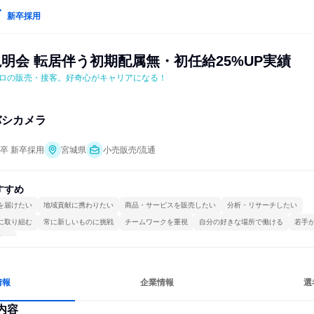
新卒採用
説明会 転居伴う初期配属無・初任給25%UP実績
ロの販売・接客。好奇心がキャリアになる！
バシカメラ
年卒 新卒採用
宮城県
小売販売/流通
すすめ
を届けたい
地域貢献に携わりたい
商品・サービスを販売したい
分析・リサーチしたい
に取り組む
常に新しいものに挑戦
チームワークを重視
自分の好きな場所で働ける
若手
する
情報
企業情報
選
内容