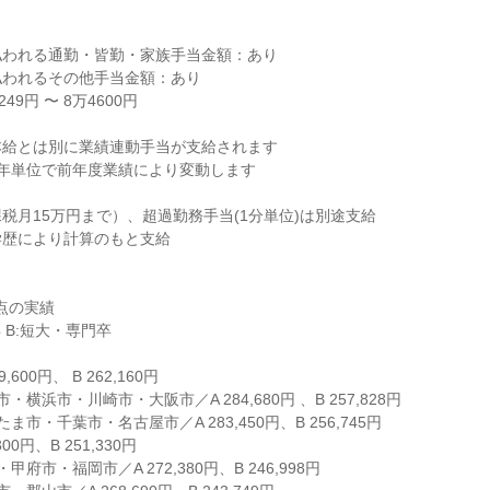
われる通勤・皆勤・家族手当金額：あり

われるその他手当金額：あり

9円 〜 8万4600円

給とは別に業績連動手当が支給されます

年単位で前年度業績により変動します

税月15万円まで）、超過勤務手当(1分単位)は別途支給

歴により計算のもと支給

点の実績

 B:短大・専門卒

,600円、 B 262,160円

横浜市・川崎市・大阪市／A 284,680円 、B 257,828円

市・千葉市・名古屋市／A 283,450円、B 256,745円

00円、B 251,330円

府市・福岡市／A 272,380円、B 246,998円
