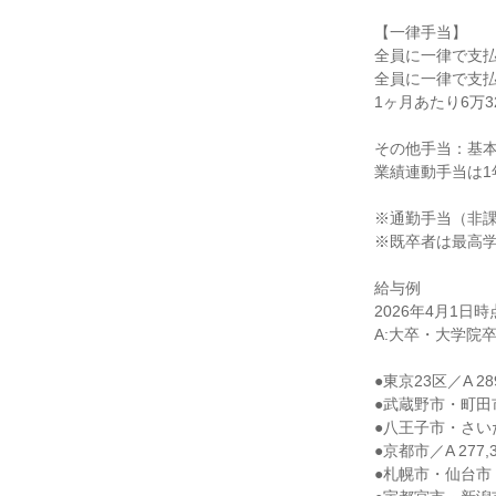
【一律手当】

全員に一律で支払
全員に一律で支払
1ヶ月あたり6万324
その他手当：基本
業績連動手当は1
※通勤手当（非課
※既卒者は最高学
給与例

2026年4月1日時
A:大卒・大学院卒
●東京23区／A 289
●武蔵野市・町田市・
●八王子市・さいたま
●京都市／A 277,3
●札幌市・仙台市・甲