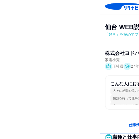
仙台 WEB
「好き」を極めてプ
株式会社ヨド
家電小売
正社員
27
こんな人にお
人々に感動や笑い
情熱を持って仕事
人とたくさん会話
仕事
職種と仕事