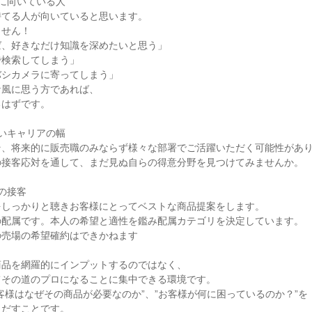
に向いている人

てる人が向いていると思います。

せん！

、好きなだけ知識を深めたいと思う」

検索してしまう」

シカメラに寄ってしまう」

風に思う方であれば、

はずです。

いキャリアの幅

、将来的に販売職のみならず様々な部署でご活躍いただく可能性があり
接客応対を通して、まだ見ぬ自らの得意分野を見つけてみませんか。

の接客

しっかりと聴きお客様にとってベストな商品提案をします。

配属です。本人の希望と適性を鑑み配属カテゴリを決定しています。

売場の希望確約はできかねます

品を網羅的にインプットするのではなく、

その道のプロになることに集中できる環境です。

客様はなぜその商品が必要なのか”、”お客様が何に困っているのか？”を

だすことです。
