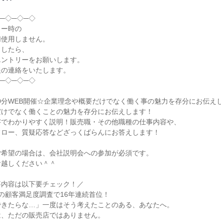
─◇─◇─◇

ー時の

使用しません。

したら、

ントリーをお願いします。

の連絡をいたします。

─◇─◇─◇

90分WEB開催☆企業理念や概要だけでなく働く事の魅力を存分にお伝えし
けでなく働くことの魅力を存分にお伝えします！

でわかりやすく説明！販売職・その他職種の仕事内容や、

ロー、質疑応答などざっくばらんにお答えします！

希望の場合は、会社説明会への参加が必須です。

越しください＾＾

内容は以下要チェック！／

の顧客満足度調査で16年連続首位！

きたらな…」一度はそう考えたことのある、あなたへ。

、ただの販売店ではありません。
