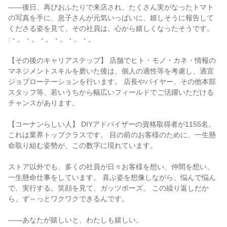
――後日、再びおふたりで来店され、たくさん実がなったトマト
の写真を手に、息子さんが元気いっぱいに、嬉しそうに報告して
くださる姿を見て、その社員は、心から嬉しくなったそうです。 
:・。・。・。・。・。・。

【その後のキャリアステップ】 店舗でヒト・モノ・カネ・情報の
マネジメントスキルを磨いた後は、個人の適性等を考慮し、適宜
ジョブローテーションを行います。 店長やバイヤー、その他本部
スタッフ等、若いうちから幅広いフィールドでご活躍いただける
チャンスがあります。

【コーナンらしい人】 DIYアドバイザーの資格取得者が1155名。
これは業界トップクラスです。 目の前のお客様のために、一生懸
命取り組む姿勢が、この数字に現れています。

ストア以外でも、多くの社員が日々お客様を想い、仲間を想い、
一生懸命仕事をしています。 喜ぶ姿を想像しながら、悩んで悩ん
で、実行する。笑顔を見て、ガッツポーズ。 この繰り返しだか
ら、ず～っとワクワクできるんです。

――あなたが嬉しいと、わたしも嬉しい。
