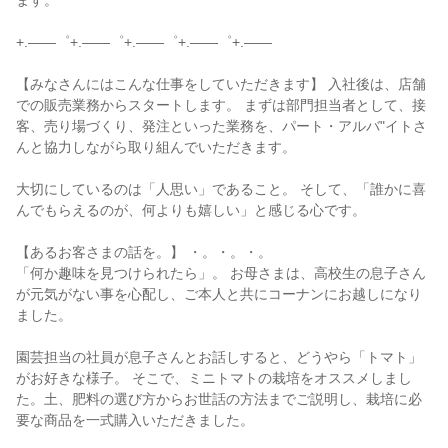
ます。

+.――゜+.――゜+.――゜+.――゜+.――

【みなさんにはこんな仕事をしていただきます】 入社後は、店舗
での販売業務からスタートします。 まずは部門担当者として、接
客、売り場づくり、発注といった業務を、パート・アルバ"イトさ
んと協力しながら取り組んでいただきます。

大切にしているのは「人思い」であること。 そして、「誰かに喜
んでもらえるのが、何よりも嬉しい」と感じる心です。

【あるお客さまの話を。】 ・。・。・。

「何か趣味を見つけられたら」。 お母さまは、高校生の息子さん
が元気がない事を心配し、ご本人と共にコーナンにお越しになり
ました。

園芸担当の社員が息子さんとお話しすると、どうやら「トマト」
がお好きな様子。 そこで、ミニトマトの栽培をオススメしまし
た。土、肥料の選び方からお世話の方法までご説明し、栽培に必
要な商品を一式購入いただきました。
