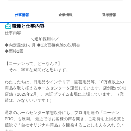
穏やかで互いのペースを尊重
冷静に仕事に取り組む
女性が働きやすい環境で働ける
長く同じ会社に居続けられる
仕事情報
企業情報
選考情報
職種と仕事内容
仕事内容

＿＿＿＿＿＿ ＼追加採用中／ ＿＿＿＿＿＿

◆内定最短1ヶ月 ◆1次面接免除の説明会

◆面接2回

【コーナンって、どーなん？】

…それ、率直な疑問だと思います。

わたしたちは、日用品やインテリア、園芸用品等、10万点以上の
商品を取り揃えるホームセンターを運営しています。店舗数は641
店舗（2025年2月）、東証プライム市場に上場しています。 （業
績は、かなりいいです！）

通常のホームセンター業態以外にも、プロ御用達の「コーナン
PRO」も展開。 最近ではお客様の声を聞き、ご期待を上回る質と
値段で「自社オリジナル商品」を開発することにも力を入れてい