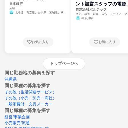
ント設営スタッフの電源
日本銀行
金融
門
株式会社ボルテック
北海道、青森県、岩手県、宮城県、秋田
文化・教養・娯楽、広告・メディア・マ
県、山形県、福島県、茨城県、群馬県、埼玉
ミ、電力・ガス・水道・エネルギー
神奈川県
県、東京都、神奈川県、新潟県、富山県、石
川県、福井県、山梨県、長野県、静岡県、愛
知県、京都府、大阪府、兵庫県、鳥取県、島
根県、岡山県、広島県、山口県、徳島県、香
川県、愛媛県、高知県、福岡県、佐賀県、長
お気に入り
お気に入り
崎県、熊本県、大分県、宮崎県、鹿児島県、
沖縄県
トップページへ
同じ勤務地の募集を探す
沖縄県
同じ業種の募集を探す
その他（生活関連サービス）
その他（小売・卸売・商社）
一般消費財・文具メーカー
同じ職種の募集を探す
経営/事業企画
小売販売/流通