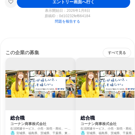
エントリー画面へ行く
表示開始日：2026年1月8日
原稿ID：
0d10232fef664184
問題を報告する
この企業の募集
すべて見る
総合職
総合職
コーナン商事株式会社
コーナン商事株式会社
生活関連サービス、小売・卸売・商社、一般
生活関連サービス、小売・卸売・商社、
消費財・文具メーカー
消費財・文具メーカー
宮城県、福島県、茨城県、千葉県、東京
宮城県、福島県、茨城県、千葉県、