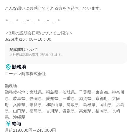
こんな想いに共感してくれる方をお待ちしています。

＊ … ＊ … ＊ … ＊ …＊ … ＊

＜3月の説明会日程についてご紹介＞

3/26(木)16：00～18：00
配属職種について
入社後は記載の職種で配属されます。
勤務地
コーナン商事株式会社

勤務地

勤務候補地：宮城県、福島県、茨城県、千葉県、東京都、神奈川
県、岐阜県、静岡県、愛知県、三重県、滋賀県、京都府、大阪
府、兵庫県、奈良県、和歌山県、鳥取県、島根県、岡山県、広島
県、山口県、徳島県、香川県、愛媛県、高知県、福岡県、長崎
県、沖縄県
給与
月給219,000円～243,000円