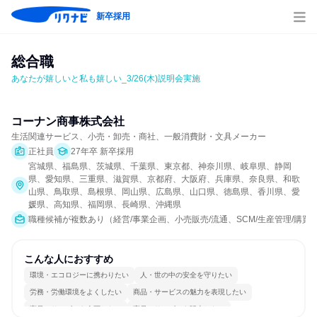
新卒採用
総合職
あなたが嬉しいと私も嬉しい_3/26(木)説明会実施
コーナン商事株式会社
生活関連サービス、小売・卸売・商社、一般消費財・文具メーカー
正社員
27年卒 新卒採用
宮城県、福島県、茨城県、千葉県、東京都、神奈川県、岐阜県、静岡
県、愛知県、三重県、滋賀県、京都府、大阪府、兵庫県、奈良県、和歌
山県、鳥取県、島根県、岡山県、広島県、山口県、徳島県、香川県、愛
媛県、高知県、福岡県、長崎県、沖縄県
職種候補が複数あり（経営/事業企画、小売販売/流通、SCM/生産管理/購買/
こんな人におすすめ
環境・エコロジーに携わりたい
人・世の中の安全を守りたい
労務・労働環境をよくしたい
商品・サービスの魅力を表現したい
商品・サービスを企画したい
商品・サービスを販売したい