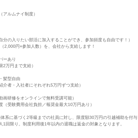
（アルムナイ制度）

自分の入りたい部活に加入することができ、参加頻度も自由です！）

バーあり

限2万円まで支給）

・髪型自由

紹介者・入社者にそれぞれ5万円ずつ支給）

動画研修をオンラインで無料受講可能）

度（受験費用会社負担／報奨金最大10万円あり）

体系に基づく2等級までの社員に対し、限度額30万円の引越補助を付与
人1回限り。制度利用後1年以内の退職は返金の対象となります。