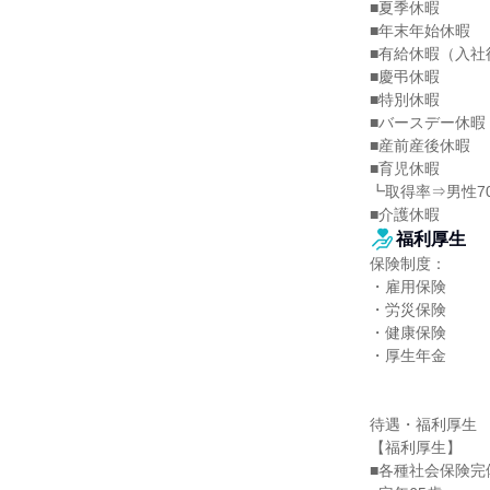
■夏季休暇

■年末年始休暇

■有給休暇（入社
■慶弔休暇

■特別休暇

■バースデー休暇
■産前産後休暇

■育児休暇

┗取得率⇒男性70
■介護休暇
福利厚生
保険制度：

・雇用保険

・労災保険

・健康保険

・厚生年金

待遇・福利厚生

【福利厚生】

■各種社会保険完