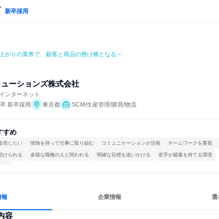
新卒採用
上がりの業界で、顧客と商品の懸け橋となる～
リューションズ株式会社
インターネット
年卒 新卒採用
東京都
SCM/生産管理/購買/物流
すすめ
販売したい
情熱を持って仕事に取り組む
コミュニケーションが活発
チームワークを重視
続けられる
多様な職種の人と関われる
明確な目標を追いかける
若手が裁量を持てる環境
する
情報
企業情報
選
内容