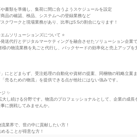
や書類を準備し、集荷に間に合うようスケジュールを設定

商品の確認、検品、システムへの登録業務など

スクワークと現場業務があり、比率は5:5の割合になります！

ーエムソリューションズについて ⭐

ル発送代行とデジタルマーケティングを融合させたソリューション企業
業者様の物流業務を丸ごと代行し、バックヤードの効率化と売上アップを


行」にとどまらず、受注処理の自動化や資材の提案、同梱物の戦略立案ま
「売るための物流」を提供できる点が他社にはない強みです。

ジ ✨

も拡大し続ける分野です。物流のプロフェッショナルとして、企業の成長
事に挑戦してみませんか。

物流業界で、世の中に貢献したい方！

進めることが得意な方！