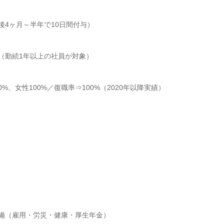
後4ヶ月～半年で10日間付与）

（勤続1年以上の社員が対象）

%、女性100%／復職率⇒100%（2020年以降実績）

備（雇用・労災・健康・厚生年金）
