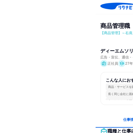
商品管理職
【商品管理】～右肩
ディーエムソ
広告・宣伝、通信・
正社員
27
こんな人にお
商品・サービスを
長く同じ会社に居
人とたくさん会話
仕事
職種と仕事