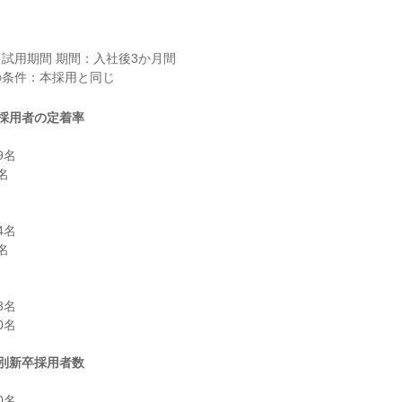
試用期間 期間：入社後3か月間

採用者の定着率
名



名



名

名

別新卒採用者数
名
