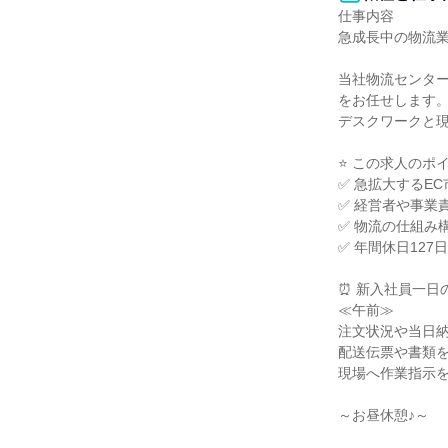
仕事内容

急成長中の物流業
当社物流センタ
をお任せします。
デスクワークと現
⭐ この求人のポイン
✅ 急拡大するE
✅ 経営者や事業
✅ 物流の仕組み
✅ 年間休日12
⏰ 新入社員一日
≪午前≫

注文状況や当日納
配送伝票や書類を
現場へ作業指示を
～お昼休憩♪～
