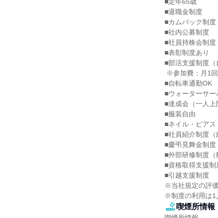
■定年65歳

■退職金制度

■カムバック制度
■社内公募制度

■社員持株会制度

■表彰制度あり

■部活支援制度（
 ※参加費：月1回（2,000円×参加人数）を、会社から支給します！

■自転車通勤OK

■ウォーターサー
■達成会（一人上
■服装自由

■ネイル・ピアス
■社員紹介制度（
■慶弔見舞金制度

■外部研修制度（
■資格取得支援制
■引越支援制度

※当社規定の評価
※制度の利用は1
喫煙所情報
喫煙所情報
