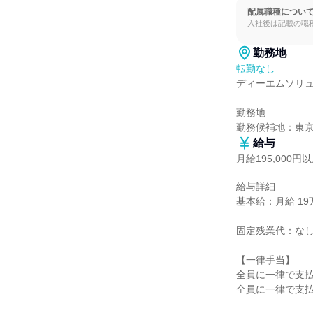
配属職種につい
入社後は記載の職
勤務地
転勤なし
ディーエムソリュ
勤務地

勤務候補地：東
給与
月給195,000円
給与詳細

基本給：月給 19万
固定残業代：なし
【一律手当】

全員に一律で支払
全員に一律で支払