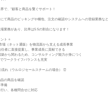
界で、"顧客と商品を繋ぐサポート！

ーにて商品のピッキングや梱包、注文の確認やシステムへの登録業務な


場業務があり、比率は5:5の割合になります！

ト ⭐

C市場（ネット通販）を物流面から支える成長事業

責任者に直接提案し、事業成長に貢献できる

構築から関わるため、コンサルティング能力が身につく

7日でワークライフバランスも充実

の流れ（ウルロジセールスチームの場合） ⏰

品の商品を確認

準備

行い、各種問合せに対応
