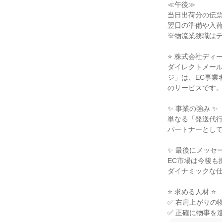
≪午後≫

当日出荷分の伝票
翌日の準備や入荷
※物流業務職はデ
⭐ 株式会社ディ
ダイレクトメー
ジ」は、EC事
のサービスです。
✨ 事業の強み ✨

単なる「発送代
パートナーとして
✨ 最後にメッセー
EC市場は今後
ダイナミックな仕
⭐ 求める人材 ⭐

✅ 右肩上がりの
✅ 正確に物事を