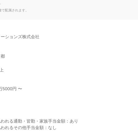
て
種で配属されます。
ーションズ株式会社

京都
以上
5000円 〜



われる通勤・皆勤・家族手当金額：あり

われるその他手当金額：なし
