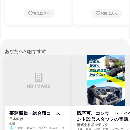
お気に入り
お気に入り
あなたへのおすすめ
事務職員・総合職コース
既卒可、コンサート・イ
ント設営スタッフの電源
日本銀行
金融
門
株式会社ボルテック
北海道、青森県、岩手県、宮城県、秋田
文化・教養・娯楽、広告・メディア・マ