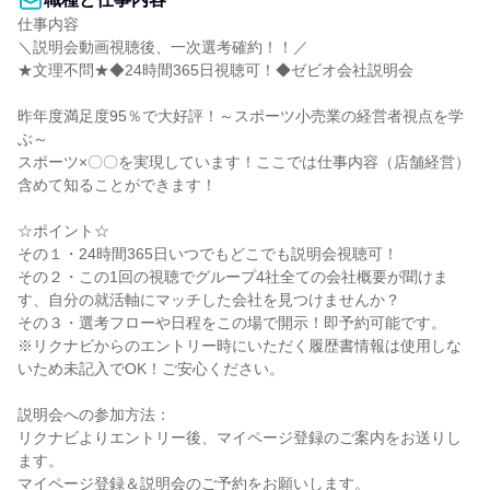
仕事内容

＼説明会動画視聴後、一次選考確約！！／

★文理不問★◆24時間365日視聴可！◆ゼビオ会社説明会

昨年度満足度95％で大好評！～スポーツ小売業の経営者視点を学
ぶ～

スポーツ×〇〇を実現しています！ここでは仕事内容（店舗経営）
含めて知ることができます！

☆ポイント☆

その１・24時間365日いつでもどこでも説明会視聴可！

その２・この1回の視聴でグループ4社全ての会社概要が聞けま
す、自分の就活軸にマッチした会社を見つけませんか？

その３・選考フローや日程をこの場で開示！即予約可能です。

※リクナビからのエントリー時にいただく履歴書情報は使用しな
いため未記入でOK！ご安心ください。

説明会への参加方法：

リクナビよりエントリー後、マイページ登録のご案内をお送りし
ます。

マイページ登録＆説明会のご予約をお願いします。
