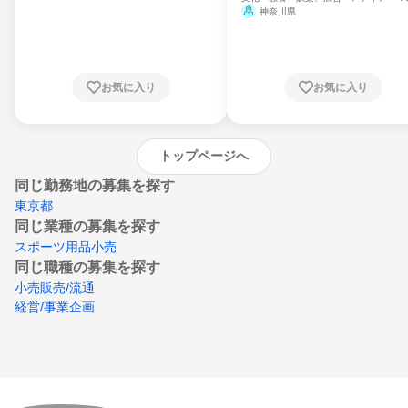
県、山形県、福島県、茨城県、群馬県、埼玉
ミ、電力・ガス・水道・エネルギー
神奈川県
県、東京都、神奈川県、新潟県、富山県、石
川県、福井県、山梨県、長野県、静岡県、愛
知県、京都府、大阪府、兵庫県、鳥取県、島
根県、岡山県、広島県、山口県、徳島県、香
川県、愛媛県、高知県、福岡県、佐賀県、長
お気に入り
お気に入り
崎県、熊本県、大分県、宮崎県、鹿児島県、
沖縄県
トップページへ
同じ勤務地の募集を探す
東京都
同じ業種の募集を探す
スポーツ用品小売
同じ職種の募集を探す
小売販売/流通
経営/事業企画