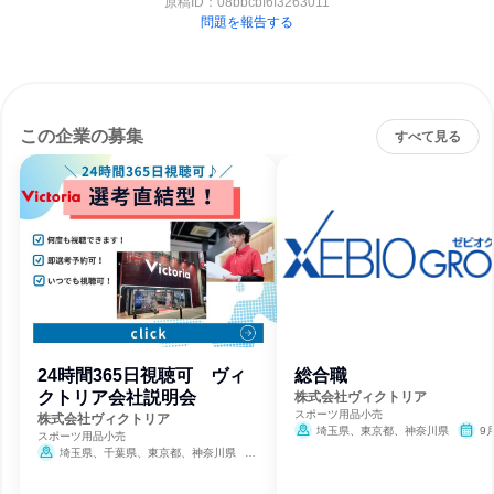
原稿ID：
08bbcbf6f3263011
問題を報告する
この企業の募集
すべて見る
24時間365日視聴可 ヴィ
総合職
クトリア会社説明会
株式会社ヴィクトリア
スポーツ用品小売
株式会社ヴィクトリア
埼玉県、東京都、神奈川県
9
スポーツ用品小売
日締切
埼玉県、千葉県、東京都、神奈川県
9月30日締切