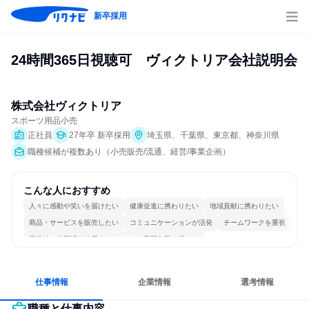
新卒採用
24時間365日視聴可　ヴィクトリア会社説明会
株式会社ヴィクトリア
スポーツ用品小売
正社員
27年卒 新卒採用
埼玉県、千葉県、東京都、神奈川県
職種候補が複数あり（小売販売/流通、経営/事業企画）
こんな人におすすめ
人々に感動や笑いを届けたい
健康促進に携わりたい
地域貢献に携わりたい
商品・サービスを販売したい
コミュニケーションが活発
チームワークを重視
日常的に外国語を使用する
一つの専門分野を極める
仕事情報
企業情報
選考情報
職種と仕事内容