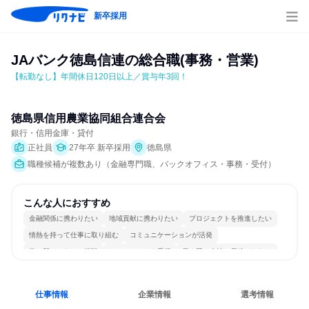
新卒採用
JAバンク徳島信連の総合職(事務・営業)
【転勤なし】年間休日120日以上／賞与年3回！
徳島県信用農業協同組合連合会
銀行・信用金庫・貸付
正社員
27年卒 新卒採用
徳島県
職種候補が複数あり（金融専門職、バックオフィス・事務・受付）
こんな人におすすめ
金融関係に携わりたい
地域貢献に携わりたい
プロジェクトを推進したい
情熱を持って仕事に取り組む
コミュニケーションが活発
常に新しいものに挑戦
チームワークを重視
長く同じ会社に居続けられる
仕事情報
企業情報
選考情報