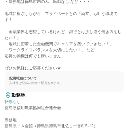
・勤務地は徳島市内のみ、転勤なし など・・・

地域に根ざしながら、プライベートとの「両立」も叶う環境で
す！

「金融業界を志望しているけれど、銀行とは少し違う働き方をし
たい！」

「地域に密着した金融機関でキャリアを築いていきたい！」

「ワークライフバランスを大切にしたい！」 など

応募の動機は何でも構いません！

ぜひお気軽にご応募ください★
配属職種について
入社後は記載の職種で配属されます。
勤務地
転勤なし
徳島県信用農業協同組合連合会

勤務地

徳島県ＪＡ会館（徳島県徳島市北佐古一番町5-12）
