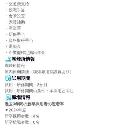
・交通費支給

・役職手当

・食堂設置

・家賃補助

・産業医

・研修手当

・資格取得手当

・退職金

・企業型確定拠出年金
喫煙所情報
喫煙所情報

屋内原則禁煙（喫煙専用室設置あり）
試用期間
試用・研修期間：3か月

職場情報
過去3年間の新卒採用者の定着率
▼2024年度

新卒採用者数：4名

新卒離職者数：0名
