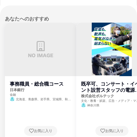
あなたへのおすすめ
事務職員・総合職コース
既卒可、コンサート・イ
ント設営スタッフの電源
日本銀行
金融
門
株式会社ボルテック
北海道、青森県、岩手県、宮城県、秋田
文化・教養・娯楽、広告・メディア・マ
県、山形県、福島県、茨城県、群馬県、埼玉
ミ、電力・ガス・水道・エネルギー
神奈川県
県、東京都、神奈川県、新潟県、富山県、石
川県、福井県、山梨県、長野県、静岡県、愛
知県、京都府、大阪府、兵庫県、鳥取県、島
根県、岡山県、広島県、山口県、徳島県、香
川県、愛媛県、高知県、福岡県、佐賀県、長
お気に入り
お気に入り
崎県、熊本県、大分県、宮崎県、鹿児島県、
沖縄県