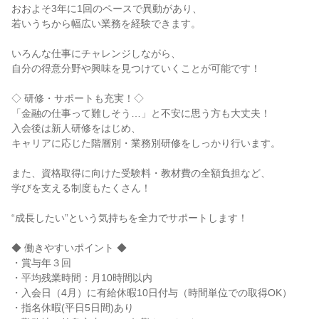
おおよそ3年に1回のペースで異動があり、

若いうちから幅広い業務を経験できます。

いろんな仕事にチャレンジしながら、

自分の得意分野や興味を見つけていくことが可能です！

◇ 研修・サポートも充実！◇

「金融の仕事って難しそう…」と不安に思う方も大丈夫！

入会後は新人研修をはじめ、

キャリアに応じた階層別・業務別研修をしっかり行います。

また、資格取得に向けた受験料・教材費の全額負担など、

学びを支える制度もたくさん！

“成長したい”という気持ちを全力でサポートします！

◆ 働きやすいポイント ◆

・賞与年３回

・平均残業時間：月10時間以内

・入会日（4月）に有給休暇10日付与（時間単位での取得OK）

・指名休暇(平日5日間)あり
