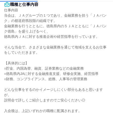
職種と仕事内容
仕事内容

当会は、ＪＡグループの１つであり、金融業務を担う「ＪＡバン
ク」の都道府県段階の組織です。

金融業務を行うとともに、徳島県内の５ＪＡとともに「ＪＡバン
ク徳島」を盛り上げるべく、

徳島県内ＪＡに対する推進企画や経営指導を行っています。

そんな当会で、さまざまな金融業務を通じて地域を支えるお仕事
をしていただきます。

【具体的には】

○貯金、内国為替、融資、証券業務などの金融業務

○徳島県内JAに対する金融推進支援、研修会実施、経営指導

○財務、コンプライアンス、総務、人事等の管理業務

どんな仕事をするのかイメージしにくい部分もあると思います
が、

説明会で詳しくご紹介しますのでご安心ください◎

入会後は、上記いずれかの職種に配属されます。
