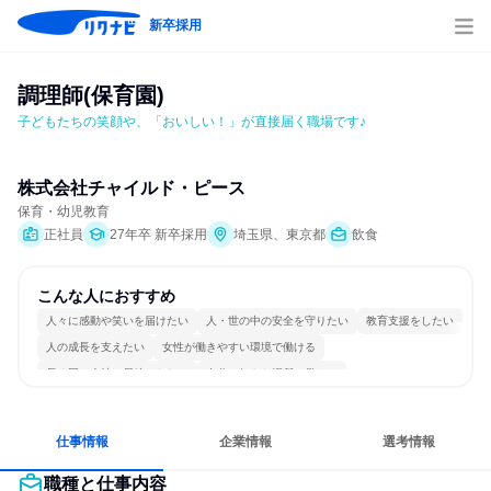
新卒採用
調理師(保育園)
子どもたちの笑顔や、「おいしい！」が直接届く職場です♪
株式会社チャイルド・ピース
保育・幼児教育
正社員
27年卒 新卒採用
埼玉県、東京都
飲食
こんな人におすすめ
人々に感動や笑いを届けたい
人・世の中の安全を守りたい
教育支援をしたい
人の成長を支えたい
女性が働きやすい環境で働ける
長く同じ会社に居続けられる
自分の好きな場所で働ける
人とたくさん会話する
仕事情報
企業情報
選考情報
職種と仕事内容