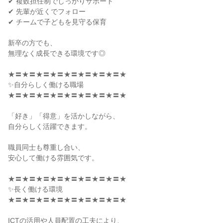
✔ 複数担任制でしっかりサポート

✔ 先輩が近くでフォロー

✔ チームで子どもを見守る保育

新卒の方でも、

無理なく成長できる環境です◎

★〓★〓★〓★〓★〓★〓★〓★〓★

✨自分らしく働ける職場

★〓★〓★〓★〓★〓★〓★〓★〓★

「好き」「得意」を活かしながら、

自分らしく活躍できます。

職員同士も尊重し合い、

安心して働ける雰囲気です。

★〓★〓★〓★〓★〓★〓★〓★〓★

✨長く働ける環境

★〓★〓★〓★〓★〓★〓★〓★〓★

ICTの活用や人員配置の工夫により、
