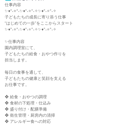
仕事内容

✨♦°˖⭐°˖✨♦°˖⭐°˖✧✨♦°˖⭐°˖✧

子どもたちの成長に寄り添う仕事

“はじめての一歩”をここからスタート

✨♦°˖⭐°˖✨♦°˖⭐°˖✧✨♦°˖⭐°˖✧

✨仕事内容

園内調理室にて、

子どもたちの給食・おやつ作りを

担当します。

毎日の食事を通して、

子どもたちの健康と笑顔を支える

お仕事です。

❖ 給食・おやつの調理

❖ 食材の下処理・仕込み

❖ 盛り付け・配膳準備

❖ 衛生管理・厨房内の清掃

❖ アレルギー食への対応
