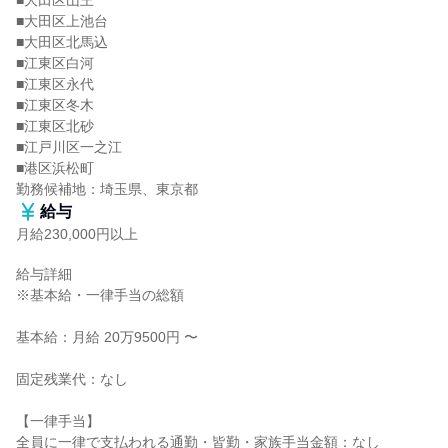
■大田区山王

■大田区上池台

■大田区北馬込

■江東区白河

■江東区永代

■江東区冬木

■江東区北砂

■江戸川区一之江

■港区浜松町

勤務候補地：埼玉県、東京都
給与
月給230,000円以上
給与詳細

※基本給・一律手当の総額

基本給：月給 20万9500円 〜

固定残業代：なし

【一律手当】

全員に一律で支払われる通勤・皆勤・家族手当金額：なし
