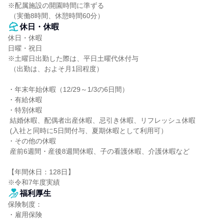
※配属施設の開園時間に準ずる

 （実働8時間、休憩時間60分）
休日・休暇
休日・休暇

日曜・祝日

※土曜日出勤した際は、平日土曜代休付与

 （出勤は、およそ月1回程度）

・年末年始休暇（12/29～1/3の6日間）

・有給休暇

・特別休暇

 結婚休暇、配偶者出産休暇、忌引き休暇、リフレッシュ休暇

 (入社と同時に5日間付与、夏期休暇として利用可）

・その他の休暇

 産前6週間・産後8週間休暇、子の看護休暇、介護休暇など

【年間休日：128日】

※令和7年度実績
福利厚生
保険制度：

・雇用保険
