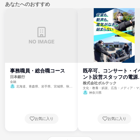
あなたへのおすすめ
事務職員・総合職コース
既卒可、コンサート・イ
ント設営スタッフの電源
日本銀行
金融
門
株式会社ボルテック
北海道、青森県、岩手県、宮城県、秋田
文化・教養・娯楽、広告・メディア・マ
県、山形県、福島県、茨城県、群馬県、埼玉
ミ、電力・ガス・水道・エネルギー
神奈川県
県、東京都、神奈川県、新潟県、富山県、石
川県、福井県、山梨県、長野県、静岡県、愛
知県、京都府、大阪府、兵庫県、鳥取県、島
根県、岡山県、広島県、山口県、徳島県、香
川県、愛媛県、高知県、福岡県、佐賀県、長
お気に入り
お気に入り
崎県、熊本県、大分県、宮崎県、鹿児島県、
沖縄県