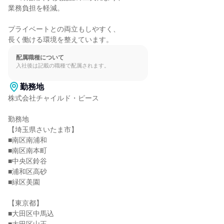
業務負担を軽減。

プライベートとの両立もしやすく、

長く働ける環境を整えています。
配属職種について
入社後は記載の職種で配属されます。
勤務地
株式会社チャイルド・ピース

勤務地

【埼玉県さいたま市】

■南区南浦和

■南区南本町

■中央区鈴谷

■浦和区高砂

■緑区美園

【東京都】

■大田区中馬込
