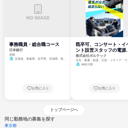
事務職員・総合職コース
既卒可、コンサート・イ
ント設営スタッフの電源
日本銀行
金融
門
株式会社ボルテック
北海道、青森県、岩手県、宮城県、秋田
文化・教養・娯楽、広告・メディア・マ
県、山形県、福島県、茨城県、群馬県、埼玉
ミ、電力・ガス・水道・エネルギー
神奈川県
県、東京都、神奈川県、新潟県、富山県、石
川県、福井県、山梨県、長野県、静岡県、愛
知県、京都府、大阪府、兵庫県、鳥取県、島
根県、岡山県、広島県、山口県、徳島県、香
川県、愛媛県、高知県、福岡県、佐賀県、長
お気に入り
お気に入り
崎県、熊本県、大分県、宮崎県、鹿児島県、
沖縄県
トップページへ
同じ勤務地の募集を探す
東京都