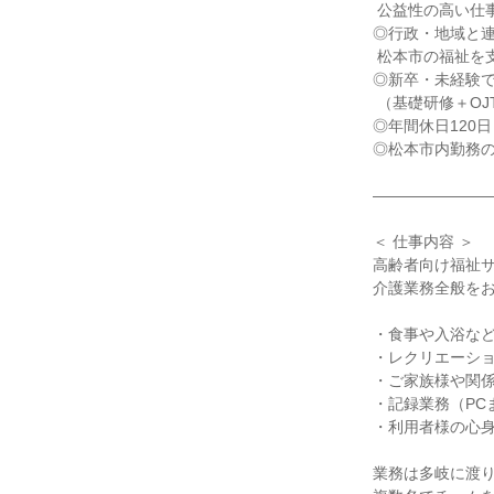
 公益性の高い仕事

◎行政・地域と連
 松本市の福祉を支える特別な役割

◎新卒・未経験で
 （基礎研修＋OJT＋先輩の伴走）

◎年間休日120
◎松本市内勤務の
――――――――
＜ 仕事内容 ＞

高齢者向け福祉サ
介護業務全般をお
・食事や入浴など
・レクリエーショ
・ご家族様や関係
・記録業務（PC
・利用者様の心身
業務は多岐に渡り