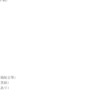
ト制）

福祉士等）

支給）

あり）
