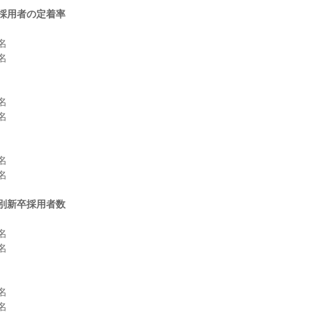
採用者の定着率












別新卒採用者数







