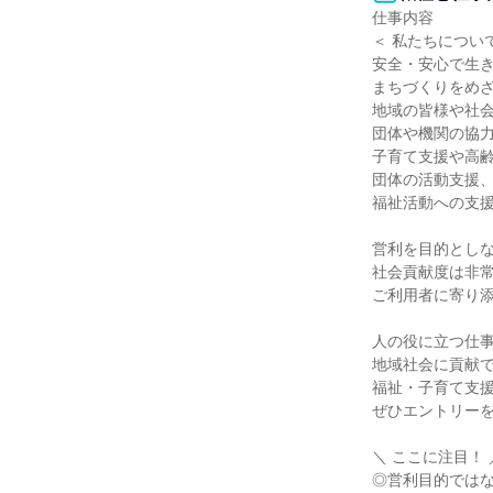
仕事内容

＜ 私たちについて
安全・安心で生き
まちづくりをめざ
地域の皆様や社会
団体や機関の協力
子育て支援や高齢
団体の活動支援、
福祉活動への支援
営利を目的としな
社会貢献度は非常
ご利用者に寄り添
人の役に立つ仕事
地域社会に貢献で
福祉・子育て支援
ぜひエントリーを
＼ ここに注目！ ／
◎営利目的ではな