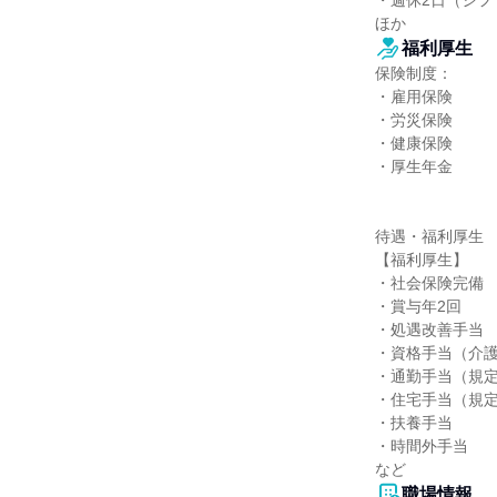
・週休2日（シフ
ほか
福利厚生
保険制度：

・雇用保険

・労災保険

・健康保険

・厚生年金

待遇・福利厚生

【福利厚生】

・社会保険完備

・賞与年2回

・処遇改善手当

・資格手当（介護
・通勤手当（規定
・住宅手当（規定
・扶養手当

・時間外手当

など
職場情報