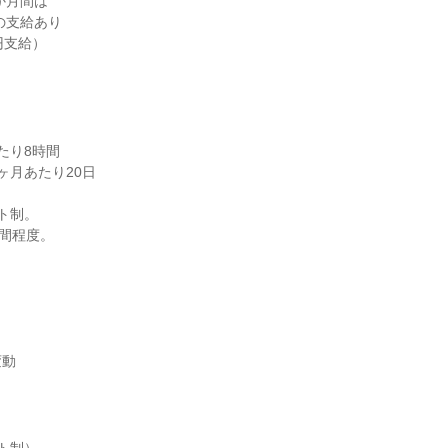
か月間は

り8時間

月あたり20日

ト制。

間程度。

変動