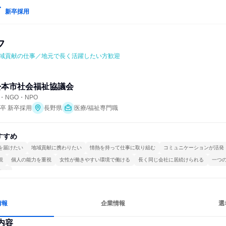
新卒採用
フ
域貢献の仕事／地元で長く活躍したい方歓迎
松本市社会福祉協議会
NGO・NPO
年卒 新卒採用
長野県
医療/福祉専門職
すすめ
を届けたい
地域貢献に携わりたい
情熱を持って仕事に取り組む
コミュニケーションが活発
視
個人の能力を重視
女性が働きやすい環境で働ける
長く同じ会社に居続けられる
一つ
する
情報
企業情報
選
内容