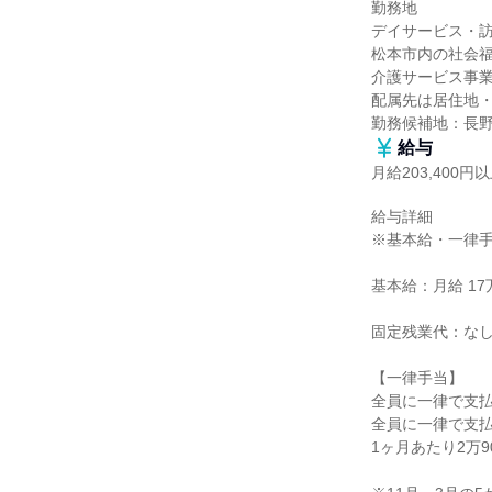
勤務地

デイサービス・訪
松本市内の社会福
介護サービス事業
配属先は居住地・
勤務候補地：長
給与
月給203,400円
給与詳細

※基本給・一律手
基本給：月給 17万
固定残業代：なし
【一律手当】

全員に一律で支払
全員に一律で支払
1ヶ月あたり2万900