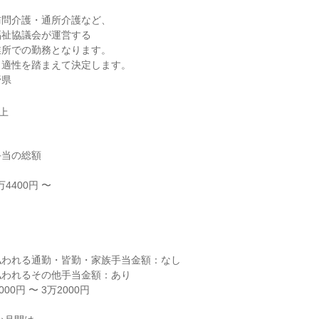
問介護・通所介護など、

祉協議会が運営する

所での勤務となります。

適性を踏まえて決定します。

野県
以上
当の総額

4400円 〜



われる通勤・皆勤・家族手当金額：なし

われるその他手当金額：あり

0円 〜 3万2000円
