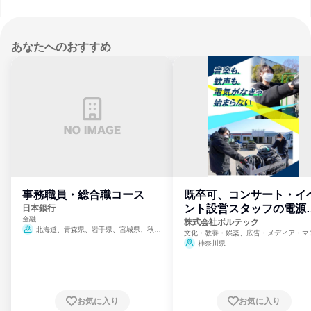
あなたへのおすすめ
事務職員・総合職コース
既卒可、コンサート・イ
ント設営スタッフの電源
日本銀行
金融
門
株式会社ボルテック
北海道、青森県、岩手県、宮城県、秋田
文化・教養・娯楽、広告・メディア・マ
県、山形県、福島県、茨城県、群馬県、埼玉
ミ、電力・ガス・水道・エネルギー
神奈川県
県、東京都、神奈川県、新潟県、富山県、石
川県、福井県、山梨県、長野県、静岡県、愛
知県、京都府、大阪府、兵庫県、鳥取県、島
根県、岡山県、広島県、山口県、徳島県、香
川県、愛媛県、高知県、福岡県、佐賀県、長
お気に入り
お気に入り
崎県、熊本県、大分県、宮崎県、鹿児島県、