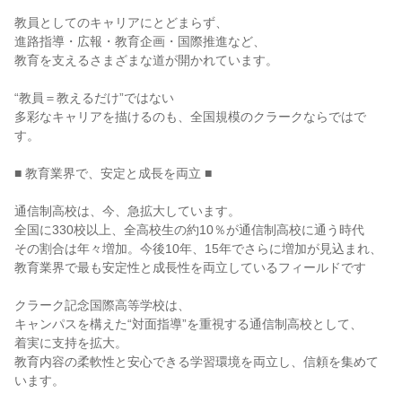
￣￣￣￣￣￣￣￣￣￣￣￣￣￣￣￣￣￣￣

教員としてのキャリアにとどまらず、

進路指導・広報・教育企画・国際推進など、

教育を支えるさまざまな道が開かれています。

“教員＝教えるだけ”ではない

多彩なキャリアを描けるのも、全国規模のクラークならではで
す。

■ 教育業界で、安定と成長を両立 ■

通信制高校は、今、急拡大しています。

全国に330校以上、全高校生の約10％が通信制高校に通う時代

その割合は年々増加。今後10年、15年でさらに増加が見込まれ、

教育業界で最も安定性と成長性を両立しているフィールドです

クラーク記念国際高等学校は、

キャンパスを構えた“対面指導”を重視する通信制高校として、

着実に支持を拡大。

教育内容の柔軟性と安心できる学習環境を両立し、信頼を集めて
います。
