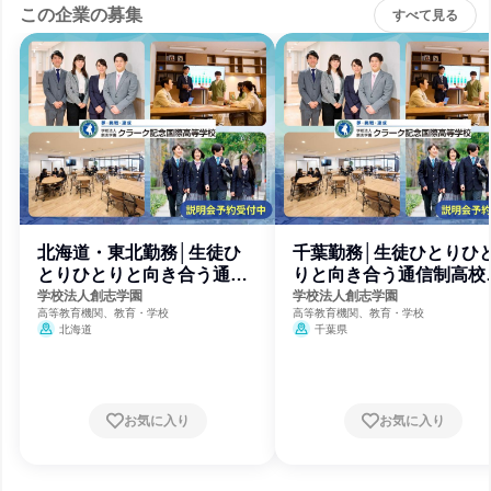
この企業の募集
すべて見る
北海道・東北勤務│生徒ひ
千葉勤務│生徒ひとりひ
とりひとりと向き合う通信
りと向き合う通信制高校
制高校の教員
教員
学校法人創志学園
学校法人創志学園
高等教育機関、教育・学校
高等教育機関、教育・学校
北海道
千葉県
お気に入り
お気に入り