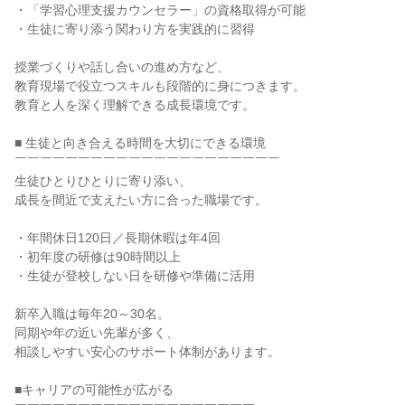
・「学習心理支援カウンセラー」の資格取得が可能

・生徒に寄り添う関わり方を実践的に習得

授業づくりや話し合いの進め方など、

教育現場で役立つスキルも段階的に身につきます。

教育と人を深く理解できる成長環境です。

■ 生徒と向き合える時間を大切にできる環境

￣￣￣￣￣￣￣￣￣￣￣￣￣￣￣￣￣￣￣￣￣

生徒ひとりひとりに寄り添い、

成長を間近で支えたい方に合った職場です。

・年間休日120日／長期休暇は年4回

・初年度の研修は90時間以上

・生徒が登校しない日を研修や準備に活用

新卒入職は毎年20～30名。

同期や年の近い先輩が多く、

相談しやすい安心のサポート体制があります。

■キャリアの可能性が広がる
