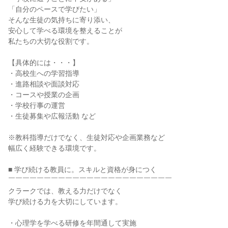
「自分のペースで学びたい」

そんな生徒の気持ちに寄り添い、

安心して学べる環境を整えることが

私たちの大切な役割です。

【具体的には・・・】

・高校生への学習指導

・進路相談や面談対応

・コースや授業の企画

・学校行事の運営

・生徒募集や広報活動 など

※教科指導だけでなく、生徒対応や企画業務など

幅広く経験できる環境です。

■ 学び続ける教員に。スキルと資格が身につく

￣￣￣￣￣￣￣￣￣￣￣￣￣￣￣￣￣￣￣￣￣￣￣

クラークでは、教える力だけでなく

学び続ける力を大切にしています。

・心理学を学べる研修を年間通して実施
