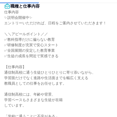
職種と仕事内容
仕事内容

✨説明会開催中✨

エントリーいただければ、日程をご案内させていただきます！

＼＼アピールポイント／／

✅教科指導だけに偏らない教育

✅研修制度が充実で安心スタート

✅全国展開の安定した教育事業

✅生徒の成長を間近で実感できる

【仕事内容】

通信制高校に通う生徒ひとりひとりに寄り添いながら、

学習面だけでなく進路や生活面までを幅広く支える

教職員としての仕事をお任せします。

通信制高校には、年齢や背景、

学習ペースもさまざまな生徒が在籍

しています。

「学校に通うことに不安がある」
