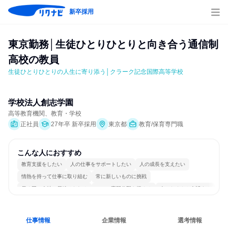
新卒採用
東京勤務│生徒ひとりひとりと向き合う通信制
高校の教員
生徒ひとりひとりの人生に寄り添う│クラーク記念国際高等学校
学校法人創志学園
高等教育機関、教育・学校
正社員
27年卒 新卒採用
東京都
教育/保育専門職
こんな人におすすめ
教育支援をしたい
人の仕事をサポートしたい
人の成長を支えたい
情熱を持って仕事に取り組む
常に新しいものに挑戦
長く同じ会社に居続けられる
一つの専門分野を極める
人とたくさん会話する
仕事情報
企業情報
選考情報