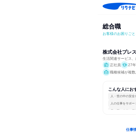
総合職
お客様のお困りごと
株式会社プレ
生活関連サービス、
正社員
27
職種候補が複数
こんな人にお
人・世の中の安全
人の仕事をサポー
長く同じ会社に居
仕事