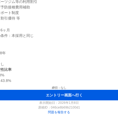
ーツジム等の利用割引

予防接種費用補助

ポート制度

割引優待 等
6ヶ月

女性比率
%

締切：なし
エントリー画面へ行く
表示開始日：2026年1月8日
原稿ID：
046ce8b69b2100d1
問題を報告する