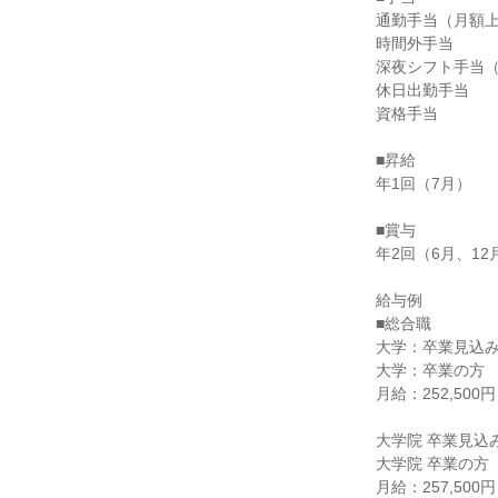
通勤手当（月額上
時間外手当

深夜シフト手当（
休日出勤手当

資格手当

■昇給

年1回（7月）

■賞与

年2回（6月、12月
給与例

■総合職

大学：卒業見込み
大学：卒業の方

月給：252,500円

大学院 卒業見込み
大学院 卒業の方

月給：257,500円