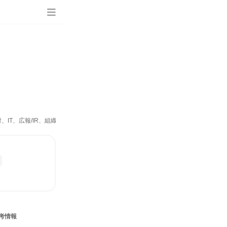
、IT、広報/IR、組織運営管理・公務員・事務系職種、カスタマーサポート/コール
考情報