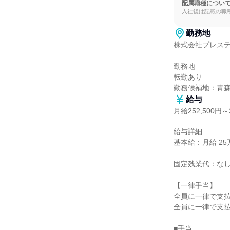
配属職種につい
入社後は記載の職
勤務地
株式会社プレステ
勤務地

転勤あり

勤務候補地：青
給与
月給252,500円～2
給与詳細

基本給：月給 25万2
固定残業代：なし
【一律手当】

全員に一律で支払
全員に一律で支払
■手当
