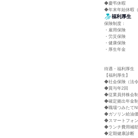
◆慶弔休暇

◆年末年始休暇
福利厚生
保険制度：

・雇用保険

・労災保険

・健康保険

・厚生年金

待遇・福利厚生

【福利厚生】

◆社会保険（法令
◆賞与年2回

◆従業員持株会制
◆確定拠出年金制
◆職場つみたてNI
◆ガソリン給油価
◆スマートフォン
◆ランチ費用補助
◆定期健康診断
