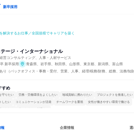
新卒採用
を解決するお仕事／全国規模でキャリアを築く
ステージ・インターナショナル
経営コンサルティング、人事・人材サービス
年卒 新卒採用
青森県、岩手県、秋田県、山形県、東京都、新潟県、富山県
あり（バックオフィス・事務・受付、営業、人事、経理/税務/財務、総務、法務/知財
すすめ
を守りたい
労務・労働環境をよくしたい
地域貢献に携わりたい
プロジェクトを推進したい
トしたい
コミュニケーションが活発
チームワークを重視
女性が働きやすい環境で働ける
続けられる
人とたくさん会話する
情報
企業情報
選