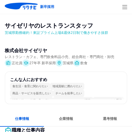
新卒採用
サイゼリヤのレストランスタッフ
茨城県勤務確約！東証プライム上場&週休2日制で働きやすさ抜群
株式会社サイゼリヤ
レストラン・カフェ、専門飲食料品小売、総合商社・専門商社・卸売
正社員
27年卒 新卒採用
茨城県
飲食
こんな人におすすめ
食生活・食育に関わりたい
地域貢献に携わりたい
商品・サービスを販売したい
チームを統率したい
情熱を持って仕事に取り組む
コミュニケーションが活発
チームワークを重視
女性が働きやすい環境で働ける
長く同じ会社に居続けられる
人とたくさん会話する
仕事情報
企業情報
選考情報
職種と仕事内容