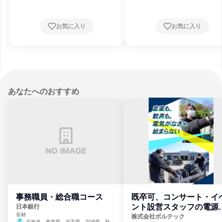
お気に入り
お気に入り
あなたへのおすすめ
事務職員・総合職コース
既卒可、コンサート・イ
ント設営スタッフの電源
日本銀行
金融
門
株式会社ボルテック
北海道、青森県、岩手県、宮城県、秋田