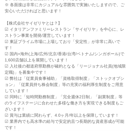
※ 各面接は非常にカジュアルな雰囲気で実施いたしますので、ご
安心いただければと思います！

【株式会社サイゼリヤとは？】

☑ イタリアンファミリーレストラン「サイゼリヤ」を中心に、レ
ストラン事業を開発/運営しています！

☑ 東証プライム市場に上場しており「安定性」が非常に高いで
す！

☑ 国内+海外(上海/広州/北京/香港/台湾/ベトナム/シンガポール)で
1,600店舗以上を展開しています！

☑ 入社後の都道府県勤務が確約となる「リージョナル社員(地域限
定職)」を募集中です！

☑ 弊社は「従業員食事補助」「資格取得制度」「ストックオプシ
ョン」「従業員持ち株会制度」等の充実の福利厚生制度をご用意
しています！

☑ 同時に「短時間勤務制度」「完全週休2日制」「副業制度」等
のライフステージに合わせた多様な働き方を実現できる制度もご
ざいます！

☑ 賞与は業績に関わらず、4.0ヶ月/年以上を保障しています！

☑ 業界内でも高水準の給与で安定的且つ長期的な資産形成が可能
です！