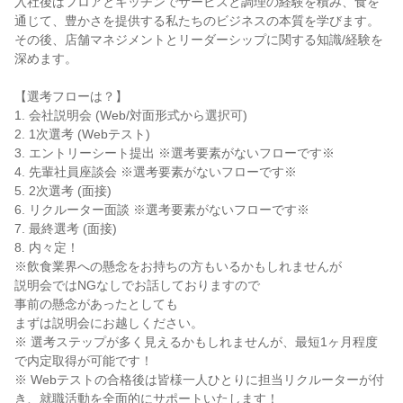
入社後はフロアとキッチンでサービスと調理の経験を積み、食を
通じて、豊かさを提供する私たちのビジネスの本質を学びます。

その後、店舗マネジメントとリーダーシップに関する知識/経験を
深めます。

【選考フローは？】

1. 会社説明会 (Web/対面形式から選択可)

2. 1次選考 (Webテスト)

3. エントリーシート提出 ※選考要素がないフローです※

4. 先輩社員座談会 ※選考要素がないフローです※

5. 2次選考 (面接)

6. リクルーター面談 ※選考要素がないフローです※

7. 最終選考 (面接)

8. 内々定！

※飲食業界への懸念をお持ちの方もいるかもしれませんが

説明会ではNGなしでお話しておりますので

事前の懸念があったとしても

まずは説明会にお越しください。

※ 選考ステップが多く見えるかもしれませんが、最短1ヶ月程度
で内定取得が可能です！

※ Webテストの合格後は皆様一人ひとりに担当リクルーターが付
き、就職活動を全面的にサポートいたします！
