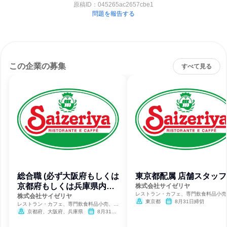
原稿ID：
045265ac2657cbe1
問題を報告する
この企業の募集
すべて見る
総合職 (必ず大阪府もしくは
東京都配属 店舗スタッフ
京都府もしくは兵庫県内店
株式会社サイゼリヤ
レストラン・カフェ、専門飲食料品小売
舗配属)
株式会社サイゼリヤ
合商社・専門商社・卸売
東京都
8月31日締切
レストラン・カフェ、専門飲食料品小売、総
合商社・専門商社・卸売
京都府、大阪府、兵庫県
8月31日
締切