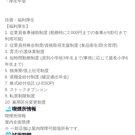
・厚生年金

待遇・福利厚生

【福利厚生】

1. 従業員食事補助制度 (勤務時に2,000円までの食事が5割引きで
利用可能)

2. 従業員持株会制度/資格取得支援制度 (食品衛生/防火管理)

3. 育児/介護休業制度

4. 短時間勤務制度 (原則小学校3年生まで/事情に応じて最長小学6
年生まで)

5. 独身寮/借上社宅制度

6. 退職金給付制度 (確定拠出年金)

7. 株式給付信託 (J-ESOP)

8. ストックオプション

9. 転居制限制度

10. 雇用区分変更制度
喫煙所情報
喫煙所情報

屋内全面禁煙

※ 一部店舗は屋内喫煙可能場所有です。