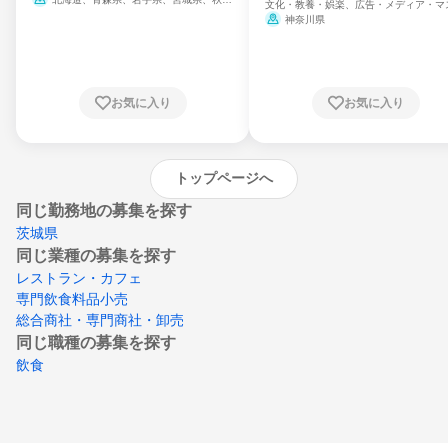
文化・教養・娯楽、広告・メディア・マ
県、山形県、福島県、茨城県、群馬県、埼玉
ミ、電力・ガス・水道・エネルギー
神奈川県
県、東京都、神奈川県、新潟県、富山県、石
川県、福井県、山梨県、長野県、静岡県、愛
知県、京都府、大阪府、兵庫県、鳥取県、島
根県、岡山県、広島県、山口県、徳島県、香
川県、愛媛県、高知県、福岡県、佐賀県、長
お気に入り
お気に入り
崎県、熊本県、大分県、宮崎県、鹿児島県、
沖縄県
トップページへ
同じ勤務地の募集を探す
茨城県
同じ業種の募集を探す
レストラン・カフェ
専門飲食料品小売
総合商社・専門商社・卸売
同じ職種の募集を探す
飲食