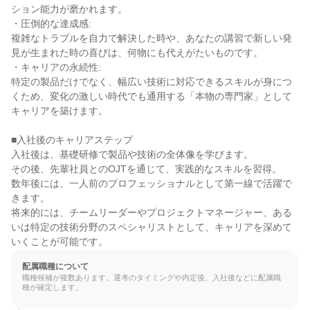
ション能力が磨かれます。

・圧倒的な達成感:

複雑なトラブルを自力で解決した時や、あなたの講習で新しい発
見が生まれた時の喜びは、何物にも代えがたいものです。

・キャリアの永続性:

特定の製品だけでなく、幅広い技術に対応できるスキルが身につ
くため、変化の激しい時代でも通用する「本物の専門家」として
キャリアを築けます。

■入社後のキャリアステップ

入社後は、基礎研修で製品や技術の全体像を学びます。

その後、先輩社員とのOJTを通じて、実践的なスキルを習得。

数年後には、一人前のプロフェッショナルとして第一線で活躍で
きます。

将来的には、チームリーダーやプロジェクトマネージャー、ある
いは特定の技術分野のスペシャリストとして、キャリアを深めて
いくことが可能です。
配属職種について
職種候補が複数あります。選考のタイミングや内定後、入社後などに配属職
種が確定します。