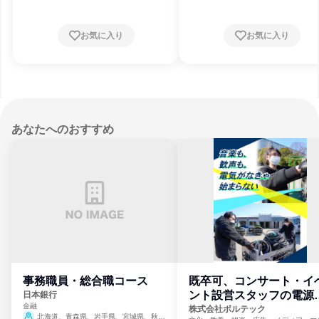
お気に入り
お気に入り
あなたへのおすすめ
事務職員・総合職コース
既卒可、コンサート・イ
ント設営スタッフの電源
日本銀行
金融
門
株式会社ボルテック
北海道、青森県、岩手県、宮城県、秋田