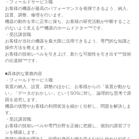
・フィールドサービス職:

お客様の機器が最高のパフォーマンスを発揮できるよう、納入、
設置、調整、修理を行います。

機器の動作を常に正常に保ち、お客様の研究活動が中断すること
のないよう支える**"機器のホームドクター"**です。

・受託講習職:

お客様が当社の機器を最大限に活用できるよう、専門的な知識と
操作方法を教えます。

お客様の技術レベルを引き上げ、新たな可能性を引き出す**"技術
の伝道師"**です。

■具体的な業務内容

・フィールドサービス職:

装置の納入、設置、調整のほかに、お客様からの「装置が動かな
い」「データがおかしい」というSOSに対し、論理的な思考で原
因を追究します。

機器の状態やお客様の利用状況を細かく分析し、問題を解決しま
す。

・受託講習職:

お客様の技術レベルや専門分野を正確に把握し、個別の講習プラ
ンを構築します。

複雑な操作や理論も、比喩や身近な例を交えながら分かりやすく