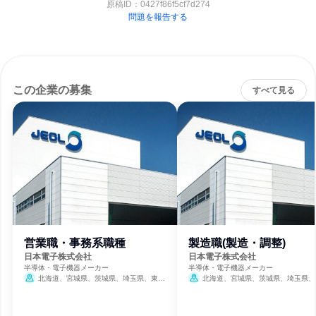
原稿ID：
0427f86f5cf7d274
問題を報告する
この企業の募集
すべて見る
営業職・事務系職種
製造職(製造・調整)
日本電子株式会社
日本電子株式会社
半導体・電子機器メーカー
半導体・電子機器メーカー
北海道、宮城県、茨城県、埼玉県、東京
北海道、宮城県、茨城県、埼玉県、
都、神奈川県、愛知県、大阪府、広島県、香
都、神奈川県、愛知県、大阪府、広島県
川県、福岡県
川県、福岡県