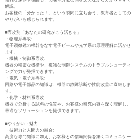
解説。

お客様の「分かった！」という瞬間に立ち会う、教育者としての
やりがいも感じられます。

■専攻別「あなたの研究がこう活きる」

・物理系専攻:

電子顕微鏡の根幹をなす電子ビームや光学系の原理理解に活かせ
ます。

・機械・制御系専攻:

機器の精密な機構や、複雑な制御システムのトラブルシューティ
ングで力が発揮できます。

・電気・電子系専攻:

回路や電子部品の知識は、機器の故障診断や性能改善に直結しま
す。

・化学・材料系専攻:

機器で分析する試料の性質や、お客様の研究内容を深く理解し、
最適なソリューションを提供できます。

■やりがい・魅力

・技術力と人間力の融合:

高度な専門知識に加え、お客様との信頼関係を築くコミュニケー