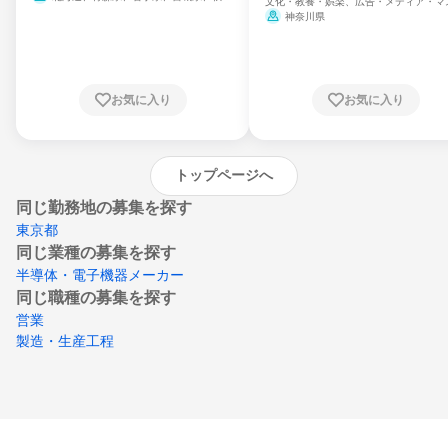
文化・教養・娯楽、広告・メディア・マ
県、山形県、福島県、茨城県、群馬県、埼玉
ミ、電力・ガス・水道・エネルギー
神奈川県
県、東京都、神奈川県、新潟県、富山県、石
川県、福井県、山梨県、長野県、静岡県、愛
知県、京都府、大阪府、兵庫県、鳥取県、島
根県、岡山県、広島県、山口県、徳島県、香
川県、愛媛県、高知県、福岡県、佐賀県、長
お気に入り
お気に入り
崎県、熊本県、大分県、宮崎県、鹿児島県、
沖縄県
トップページへ
同じ勤務地の募集を探す
東京都
同じ業種の募集を探す
半導体・電子機器メーカー
同じ職種の募集を探す
営業
製造・生産工程