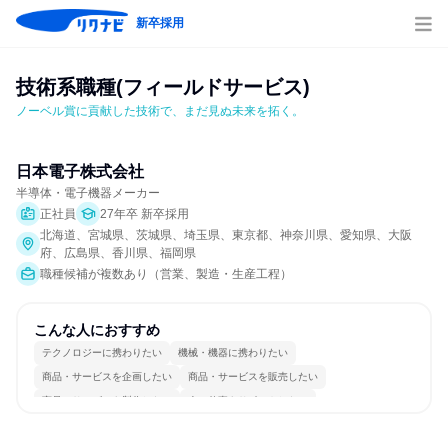
新卒採用
技術系職種(フィールドサービス)
ノーベル賞に貢献した技術で、まだ見ぬ未来を拓く。
日本電子株式会社
半導体・電子機器メーカー
正社員
27年卒 新卒採用
北海道、宮城県、茨城県、埼玉県、東京都、神奈川県、愛知県、大阪
府、広島県、香川県、福岡県
職種候補が複数あり（営業、製造・生産工程）
こんな人におすすめ
テクノロジーに携わりたい
機械・機器に携わりたい
商品・サービスを企画したい
商品・サービスを販売したい
商品・サービスを製作したい
人の仕事をサポートしたい
女性が働きやすい環境で働ける
長く同じ会社に居続けられる