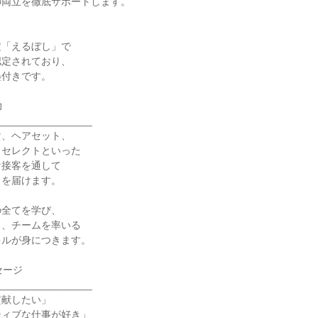
両立を徹底サポートします。



「えるぼし」で

定されており、

付きです。



________________

、ヘアセット、

セレクトといった

接客を通して

を届けます。

全てを学び、

、チームを率いる

ルが身につきます。

ージ

________________

献したい」

ィブな仕事が好き」
