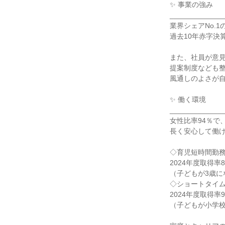
✨ 事業の強み

______________
業界シェアNo.1
過去10年赤字決
また、社員が意見
提案制度なども整
風通しのよさが自
✨ 働く環境

______________
女性比率94％で、
長く安心して働け
◇育児短時間勤務
2024年度取得率80
（子どもが3歳に
◇ショートタイム
2024年度取得率91
（子どもが小学校