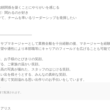
信頼関係を築くことにやりがいを感じる

接〉関わるのが好き

けて、チームを率いるリーダーシップを発揮したい

________________

サブマネージャーとして業務全般を十分経験の後、マネージャーを経験
望や適性により本部職等にキャリアのフィールドを広げることも可能で
、お子様のとびきりの笑顔。

る、ご家族の温かい笑顔。

高の写真が撮れた、スタッフのはじける笑顔。

い出を残そうとする、みんなの真剣な笑顔。

を通じて笑顔溢れる思い出作りのお手伝いをしています。
て
種で配属されます。
アリス
