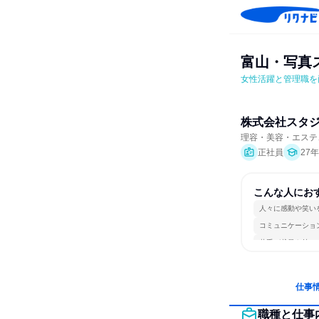
富山・写真
女性活躍と管理職を
株式会社スタ
理容・美容・エステ
正社員
27
こんな人にお
人々に感動や笑い
コミュニケーショ
若手が裁量を持て
仕事
職種と仕事