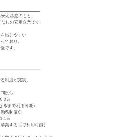
________________

の安定基盤のもと、

算なしの安定企業です。

を出しやすい

っており、

慢です。

________________



る制度が充実。

制度◇

.8％

なるまで利用可能）

勤務制度◇

.1％

卒業するまで利用可能）
