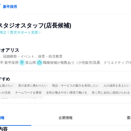
新卒採用
スタジオスタッフ(店長候補)
両立！育児サポート充実✨
ジオアリス
、冠婚葬祭・イベント、保育・幼児教育
年卒 新卒採用
富山県
職種候補が複数あり（小売販売/流通、クリエイティブ/
すすめ
を届けたい
美の追求に携わりたい
商品・サービスの魅力を表現したい
人の成長を支えたい
ンが活発
チームワークを重視
女性が働きやすい環境で働ける
長く同じ会社に居続けられる
る環境
人とたくさん会話する
情報
企業情報
選
内容