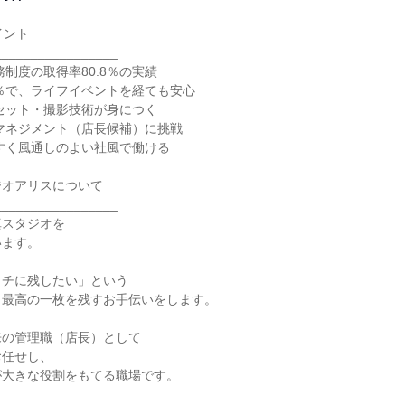
ント

________________

制度の取得率80.8％の実績

4％で、ライフイベントを経ても安心

セット・撮影技術が身につく

マネジメント（店長候補）に挑戦

すく風通しのよい社風で働ける

ジオアリスについて

________________

スタジオを

ます。

チに残したい」という

最高の一枚を残すお手伝いをします。

の管理職（店長）として

任せし、

大きな役割をもてる職場です。
