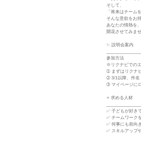
そして、

「将来はチームを
そんな意欲をお持
あなたの情熱を、
開花させてみませ
✨ 説明会案内

______________
参加方法

※リクナビでのエ
➀ まずはリクナ
➁ 3/1以降、
➂ マイページに
⭐ 求める人材

______________
✅ 子どもが好き
✅ チームワーク
✅ 何事にも前向
✅ スキルアップ