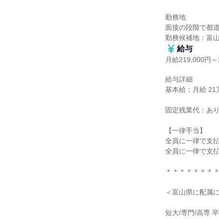
勤務地

面接の段階で都道
勤務候補地：富
給与
月給219,000円～2
給与詳細

基本給：月給 21万9
固定残業代：あり
【一律手当】

全員に一律で支払
全員に一律で支払
＊＊＊＊＊＊＊＊
＜富山県に配属に
短大/専門/高専 