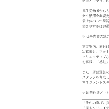
家庭とキャリアの
厚生労働省からも
女性活躍企業認定
最上位の３つ星認
働きやすさはお墨
✨ 仕事内容の魅力
______________
衣装案内、着付け
写真撮影、フォト
クリエイティブな
お客様に「感動」
また、店舗運営の
スタッフを育成し
マネジメントスキ
✨ 応募歓迎メッセ
______________
「誰かの喜びに貢
「美やクリエイテ