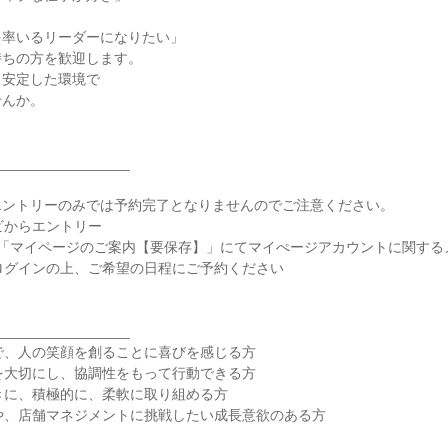
率いるリーダーになりたい」

ちの方を歓迎します。

安定した環境で

んか。

________________

ントリーのみでは予約完了となりませんのでご注意ください。

ビからエントリー

件名「マイページのご案内【要保存】」にてマイぺージアカウントに関する
ログインの上、ご希望の日程にご予約ください

________________

で、人の笑顔を創ることに喜びを感じる方

を大切にし、協調性をもって行動できる方

きに、積極的に、柔軟に取り組める方

や、店舗マネジメントに挑戦したい成長意欲のある方
