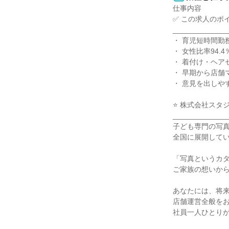
仕事内容

✅ この求人のポイ
______________
・ 育児短時間勤務
・ 女性比率94.
・ 着付け・ヘア
・ 早期から店舗
・ 意見を出しや
⭐ 株式会社スタ
______________
子ども専門の写真
全国に展開してい
「写真というカタ
ご家族の想いから
あなたには、将来
店舗運営全般をお
社員一人ひとりが