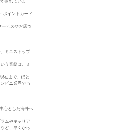
活かされていま
・ポイントカード
サービスやお店づ
で、ミニストップ
という業態は、ミ
ら現在まで、ほと
コンビニ業界で当
を中心とした海外へ
グラムやキャリア
るなど、早くから