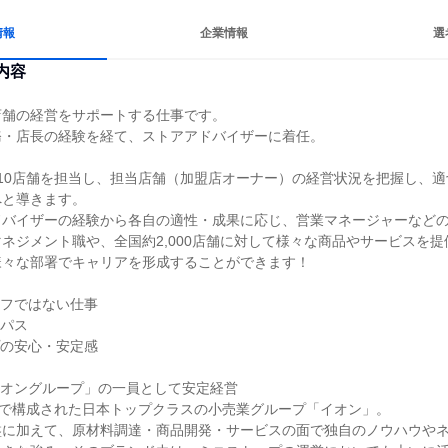
情報
企業情報
選
内容
舗の経営をサポートする仕事です。

・店長の経験を経て、ストアアドバイザーに着任。

10店舗を担当し、担当店舗（加盟店オーナー）の経営状況を把握し、
と導きます。

バイザーの経験から各自の適性・成果に応じ、営業マネージャーなどの
ネジメント職や、全国約2,000店舗に対して様々な商品やサービスを
々な部署でキャリアを形成することができます！

フではない仕事

パス

の安心・安定感

オングループ」の一員として安定経営

業で構成された日本トップクラスの小売業グループ「イオン」。

盤に加えて、原材料調達・商品開発・サービスの面で独自のノウハウや