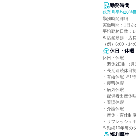
勤務時間
残業月平均20時
勤務時間詳細

実働時間：1日あた
平均勤務日数：1ヶ
※店舗勤務・店長
（例）6:00～14:0
休日・休暇
休日・休暇

・週休2日制（月9
・長期連続休日制
・有給休暇 ※1
・慶弔休暇

・病気休暇

・配偶者出産休暇
・看護休暇

・介護休暇

・産休・育休制度
・リフレッシュホ
※勤続10年毎の
福利厚生