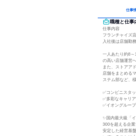
仕事
職種と仕事
仕事内容

フランチャイズ店
入社後は店舗勤務
一人あたり約8～
の高い店舗運営へ
また、ストアアド
店舗をまとめるマ
ステム部など、様
✅コンビニスタッ
✅多彩なキャリア
✅イオングループ
✨国内最大級「イ
300を超える企
安定した経営基