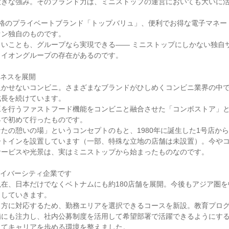
大きな強み。そのブランド力は、ミニストップの運営においても大いに
価格のプライベートブランド「トップバリュ」、便利でお得な電子マネー
オン独自のものです。

しいことも、グループなら実現できる―― ミニストップにしかない独自
イオングループの存在があるのです。

ネスを展開

欠かせないコンビニ。さまざまなブランドがひしめくコンビニ業界の中
長を続けています。

工を行うファストフード機能をコンビニと融合させた「コンボストア」
で初めて行ったものです。

たの憩いの場」というコンセプトのもと、1980年に誕生した1号店か
ートインを設置しています（一部、特殊な立地の店舗は未設置）。今や
ービスや光景は、実はミニストップから始まったものなのです。

イバーシティ企業です

在、日本だけでなくベトナムにも約180店舗を展開。今後もアジア圏
していきます。

き方に対応するため、勤務エリアを選択できるコースを新設。教育プロ
備にも注力し、社内公募制度を活用して希望部署で活躍できるようにす
してキャリアを歩める環境を整えました。