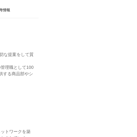
考情報
適切な提案をして質
管理職として100
提供する商品部やシ
ネットワークを築