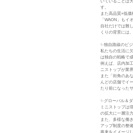
いていることは
す。

また高品質×低
「WAON」もイ
自社だけでは難
くりの背景には、
✨独自路線のビジ
私たちの生活に
は独自の戦略で成
例えば、店内加
ニストップが業界
また「街角のあな
んどの店舗でイ
たり前になったサ
✨グローバル＆ダ
ミニストップは現
の拡大に一層注力
また、多様な働
アップ制度の整
将来をイメージ