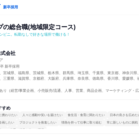
新卒採用
プの総合職(地域限定コース)
ンビニ。転勤なしで好きな場所で働ける！
株式会社
ア
年卒 新卒採用
、宮城県、福島県、茨城県、栃木県、群馬県、埼玉県、千葉県、東京都、神奈川県
、三重県、滋賀県、京都府、大阪府、兵庫県、奈良県、徳島県、香川県、愛媛県、
あり（経営/事業企画、小売販売/流通、人事、営業、商品企画、マーケティング・
すすめ
に携わりたい
人々に感動や笑いを届けたい
食生活・食育に関わりたい
日本の良さを広めた
企画したい
プロジェクトを推進したい
情熱を持って仕事に取り組む
常に新しいものに挑戦
強い
若手が裁量を持てる環境