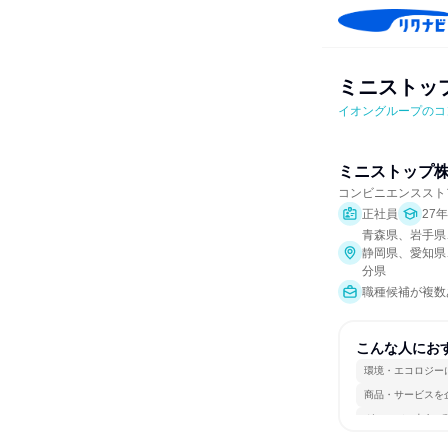
ミニストッ
イオングループのコ
ミニストップ
コンビニエンススト
正社員
27
青森県、岩手県
静岡県、愛知県
分県
職種候補が複数
こんな人にお
環境・エコロジー
商品・サービスを
グローバル志向が