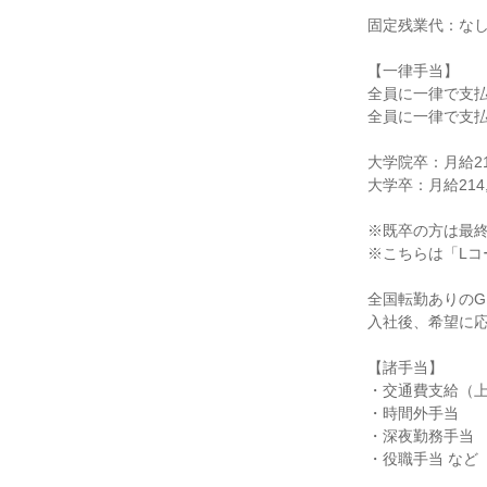
固定残業代：なし
【一律手当】

全員に一律で支払
全員に一律で支払
大学院卒：月給219
大学卒：月給214,0
※既卒の方は最終
※こちらは「Lコ
全国転勤ありのG
入社後、希望に応
【諸手当】

・交通費支給（上
・時間外手当

・深夜勤務手当

・役職手当 など
